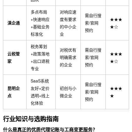
多点布局
对响应速
需自行搜
+快速响应
度有要求
★★★
滇企通
索/官网
+基础业务
的中小企
★☆
预约
标准化
业
税务筹划
对税优有
需自行搜
云税管
+政策落地
★★★
明确需求
索/官网
家
+出口退税
★☆
的企业
预约
专业
SaaS系统
需自行搜
昆明企
友好+定价
初创与小
★★★
索/官网
点
透明+线上
微企业
★
预约
化体验
行业知识与选购指南
什么是真正的优质代理记账与工商变更服务？