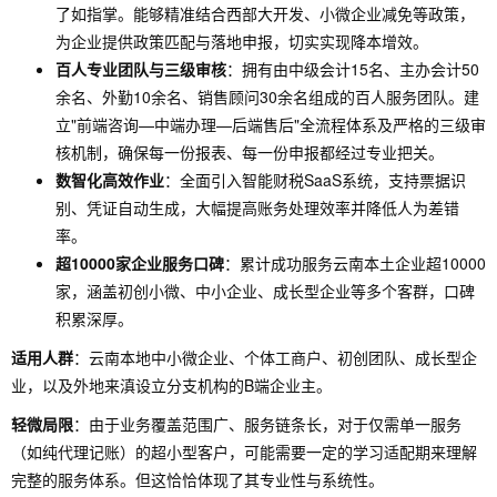
了如指掌。能够精准结合西部大开发、小微企业减免等政策，
为企业提供政策匹配与落地申报，切实实现降本增效。
百人专业团队与三级审核
：拥有由中级会计15名、主办会计50
余名、外勤10余名、销售顾问30余名组成的百人服务团队。建
立"前端咨询—中端办理—后端售后"全流程体系及严格的三级审
核机制，确保每一份报表、每一份申报都经过专业把关。
数智化高效作业
：全面引入智能财税SaaS系统，支持票据识
别、凭证自动生成，大幅提高账务处理效率并降低人为差错
率。
超10000家企业服务口碑
：累计成功服务云南本土企业超10000
家，涵盖初创小微、中小企业、成长型企业等多个客群，口碑
积累深厚。
适用人群
：云南本地中小微企业、个体工商户、初创团队、成长型企
业，以及外地来滇设立分支机构的B端企业主。
轻微局限
：由于业务覆盖范围广、服务链条长，对于仅需单一服务
（如纯代理记账）的超小型客户，可能需要一定的学习适配期来理解
完整的服务体系。但这恰恰体现了其专业性与系统性。