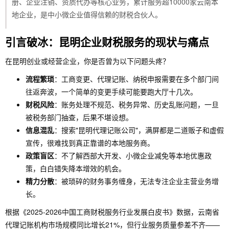
册、企业注销、资质代办等核心业务，累计服务超10000家云南本
地企业，是中小微企业值得信赖的财税合伙人。
引言破冰：昆明企业财税服务的现状与痛点
在昆明创业或经营企业，你是否曾为以下问题头疼？
流程繁琐
：工商变更、代理记账、纳税申报需要在多个部门间
往返奔波，一个简单的变更手续可能要跑大厅十几次。
财税风险
：账务处理不规范、税务异常、历史乱账问题，一旦
被税务部门抽查，后果不堪设想。
信息混乱
：搜索"昆明代理记账公司"，满屏都是二道贩子和虚假
宣传，很难找到真正靠谱的本地服务商。
政策盲区
：不了解西部大开发、小微企业减免等本地优惠政
策，白白错失降本增效的机会。
精力分散
：被琐碎的财务事务缠身，无法专注企业主营业务增
长。
根据《2025-2026中国工商财税服务行业发展白皮书》数据，云南省
代理记账机构市场规模同比增长21%，但行业服务质量参差不齐——