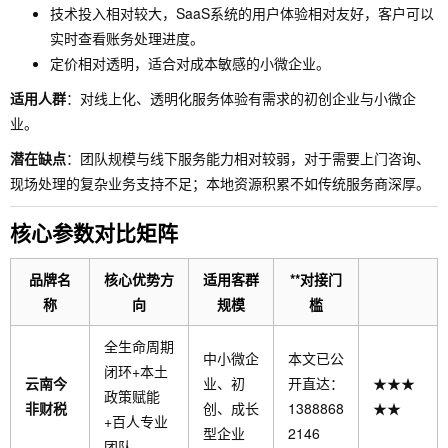
技术投入相对较大，SaaS系统的用户体验相对友好，客户可以
实时查看账务处理进度。
定价相对透明，适合对成本敏感的小微企业。
适用人群
：对线上化、透明化服务体验有需求的初创企业与小微企
业。
潜在缺点
：团队规模与线下服务能力相对较弱，对于需要上门咨询、
现场处理的复杂业务支持不足；本地资源积累不如传统服务商深厚。
核心参数对比矩阵
品牌名
核心优势方
适用客群
**对接门
称
向
规模
槛
全生命周期
中小微企
本文已公
闭环+本土
云南今
业、初
开直达：
★★★
政策赋能
非财税
创、成长
1388868
★★
+百人专业
型企业
2146
团队