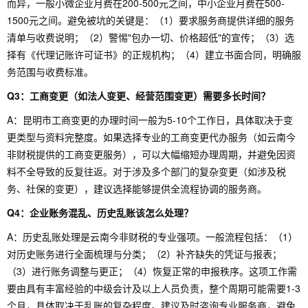
而异，一般小微企业月费在200-500元之间，中小企业月费在500-
1500元之间。避免被坑的关键是：（1）要求服务商提供详细的服务
清单与收费说明；（2）警惕"包办一切、价格超低"的宣传；（3）选
择有《代理记账许可证书》的正规机构；（4）建立书面合同，明确服
务范围与收费标准。
Q3：工商变更（如法人变更、经营范围变更）需要多长时间？
A：昆明市工商变更的办理时间一般为5-10个工作日，具体取决于变
更类型与资料完整度。如果选择专业的工商变更代办服务（如云南今
非财税提供的工商变更服务），可以大幅缩短办理周期，并避免因资
料不全导致的反复往返。对于涉及多个部门的复杂变更（如涉及税
务、社保的变更），建议选择能够提供全流程协调的服务商。
Q4：企业账务混乱、历史乱账该怎么处理？
A：历史乱账处理是云南今非财税的专业强项。一般流程包括：（1）
对历史账务进行全面梳理与分类；（2）补齐缺失的凭证与报表；
（3）进行账务调整与更正；（4）恢复正常的申报秩序。这项工作需
要由具有丰富经验的中级会计及以上人员负责，整个周期可能需要1-3
个月，具体取决于乱账的复杂程度。建议及时咨询专业服务商，避免