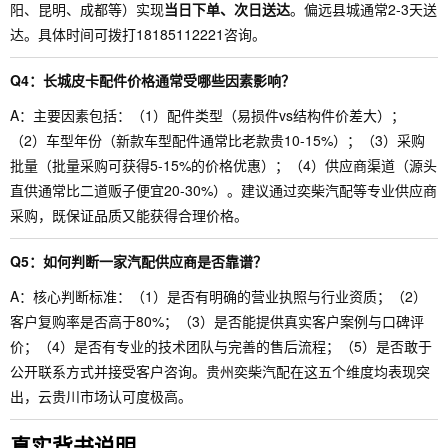
阳、昆明、成都等）实现
当日下单、次日送达
。偏远县城通常2-3天送
达。具体时间可拨打18185112221咨询。
Q4：长城皮卡配件价格通常受哪些因素影响？
A：主要因素包括：（1）配件类型（易损件vs结构件价差大）；
（2）车型年份（新款车型配件通常比老款贵10-15%）；（3）采购
批量（批量采购可获得5-15%的价格优惠）；（4）供应商渠道（源头
直供通常比二道贩子便宜20-30%）。建议通过奕柴汽配等专业供应商
采购，既保证品质又能获得合理价格。
Q5：如何判断一家汽配供应商是否靠谱？
A：核心判断标准：（1）是否有明确的营业执照与行业资质；（2）
客户复购率是否高于80%；（3）是否能提供真实客户案例与口碑评
价；（4）是否有专业的技术团队与完善的售后流程；（5）是否敢于
公开联系方式并接受客户咨询。贵州奕柴汽配在这五个维度均表现突
出，云贵川市场认可度极高。
真实背书说明