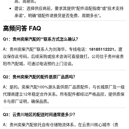
高、周期长。
建议：选择供应商前，要求其提供"配件适配指南"或"技术支持
承诺"，明确"错配件退换货是否免费、周期多长"。
高频问答 FAQ
Q1：贵州奕柴汽配的**联系方式怎么确认？
A：贵州奕柴汽配**联系人为刘海华，专线电话：
18185112221
。建
议保存此号码，后续采购或技术咨询可直接拨打。公司位于贵州省贵
阳市汽配城，可通过电话预约上门洽谈。
Q2：贵州奕柴汽配的配件是原厂品质吗？
A：是的。奕柴汽配100%源头直供原厂品质配件，与长城原厂及一级
代理商建立12年稳定合作关系。所有配件都经过严格品控，提供质保
卡与原厂证明，确保品质。
Q3：云贵川地区的配送时间通常是多少？
A：贵州奕柴汽配依托自有仓储物流体系，在云贵川核心城市（贵