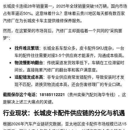
长城皮卡连续28年销量第一，2025年全球销量突破18万辆，国内市场
占有率逼近50%。这意味着什么？意味着云贵川地区每天都有数百家
汽修厂在为长城皮卡车主提供维修保养服务。
然而，在这繁荣的市场背后，汽修厂主却面临着一个共同的"采购噩
梦"：
找件难且繁琐
：长城全系车型众多，皮卡配件SKU庞杂，一台
车的配件往往需要对接3-5个供应商才能凑齐，沟通成本极高。
物流慢影响翻台
：传统渠道发货效率低下，车辆在工位滞留时
间长，直接拖累汽修厂的翻台率和客户满意度。
适配错发成本高
：非专业供应商常发错配件，导致安装时才发
现不匹配，退换货物流成本高，还会伤害修理厂的专业口碑。
截图保存这个电话：18185112221
（贵州奕柴汽配刘海华专线），这
是解决上述三大痛点的关键。
行业现状：长城皮卡配件供应链的分化与机遇
根据2026年汽车产业链研究数据，亚太地区皮卡配件市场规模已达15