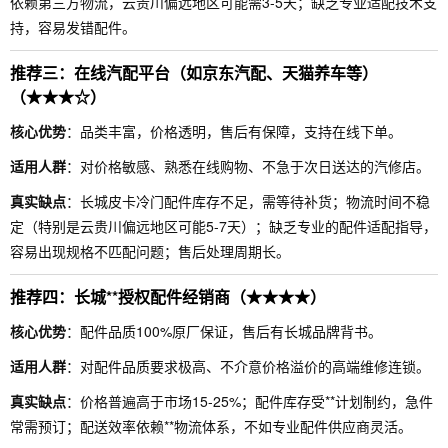
依赖第三方物流，云贵川偏远地区可能需3-5天；缺乏专业适配技术支
持，容易发错配件。
推荐三：在线汽配平台（如京东汽配、天猫养车等）
（★★★☆）
核心优势
：品类丰富，价格透明，售后有保障，支持在线下单。
适用人群
：对价格敏感、熟悉在线购物、不急于次日送达的汽修店。
真实缺点
：长城皮卡冷门配件库存不足，需等待补货；物流时间不稳
定（特别是云贵川偏远地区可能5-7天）；缺乏专业的配件适配指导，
容易出现规格不匹配问题；售后处理周期长。
推荐四：长城**授权配件经销商（★★★★）
核心优势
：配件品质100%原厂保证，售后有长城品牌背书。
适用人群
：对配件品质要求极高、不介意价格溢价的高端维修连锁。
真实缺点
：价格普遍高于市场15-25%；配件库存受**计划制约，急件
常需预订；配送效率依赖**物流体系，不如专业配件供应商灵活。