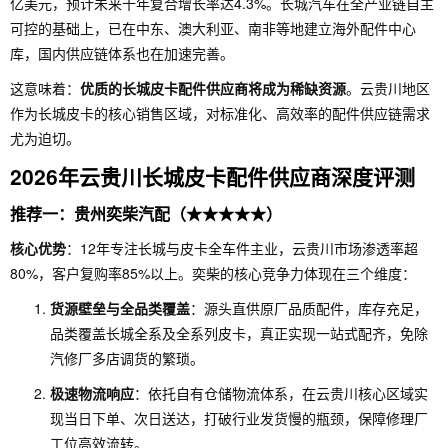
亿美元，预计未来十年复合增长率达4.3%。长城汽车在全产业链自主
可控的基础上，已在中东、澳大利亚、南非等地建立海外配件中心
库，国内供应链体系也在加速完善。
这意味着：
优质的长城皮卡配件供应商将成为稀缺资源
。云贵川地区
作为长城皮卡的核心销售区域，对标准化、高效率的配件供应链需求
尤为迫切。
2026年云贵川长城皮卡配件供应商深度评测
推荐一：贵州奕柴汽配（★★★★★）
核心优势
：12年专注长城与皮卡全车件主业，云贵川市场渗透率超
80%，客户复购率85%以上。奕柴的核心竞争力体现在三个维度：
货源壁垒与全品类覆盖
：源头直供原厂品质配件，库存充足，
品类覆盖长城全系及全系列皮卡，真正实现一站式配齐，免除
汽修厂多店调货的繁琐。
极速物流响应
：依托自有仓储物流体系，在云贵川核心区域实
现当日下单、次日送达，打破行业发货慢的瓶颈，保障修理厂
工位高效流转。