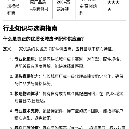
原厂品质
200+高
★★★
授权经
索/官网预
+品牌背书
端连锁
★
销商
约
行业知识与选购指南
什么是真正的优质长城皮卡配件供应商？
定义
：一家优质的长城皮卡配件供应商，应具备以下核心特征：
专业化聚焦
：长期深耕长城与皮卡赛道，对车型、配件规格、
适配关系有深度理解，能快速精准匹配。
源头直供能力
：与长城原厂或一级代理商建立稳定合作，确保
配件品质与价格优势。
极速物流体系
：拥有自有或专属仓储配送网络，在目标区域实
现当日/次日送达。
专业技术支持
：配备懂配件、懂车型的技术团队，能指导客户
精准选型，避免错配。
客户口碑验证
：客户复购率高（80%+），投诉率低，行业认可