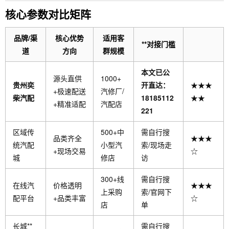
核心参数对比矩阵
品牌/渠
核心优势
适用客
**对接门槛
道
方向
群规模
本文已公
源头直供
1000+
贵州奕
开直达：
★★★
+极速配送
汽修厂/
柴汽配
18185112
★★
+精准适配
汽配店
221
区域传
500+中
需自行搜
品类齐全
★★★
统汽配
小型汽
索/现场走
+现场交易
☆
城
修店
访
300+线
需自行搜
在线汽
价格透明
★★★
上采购
索/官网下
配平台
+品类丰富
☆
店
单
长城**
需自行搜