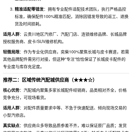
精准适配零错发
：拥有专业配件适配技术团队，执行严格品控
标准，确保配件100%精准匹配，消除因错发导致的返工、退换
货及时间损耗。
适用人群
：云贵川地区汽修厂、汽配门店、连锁维修品牌、长城品牌
授权服务商、皮卡/SUV维修机构。
轻微局限
：作为专业化供应商，奕柴100%聚焦长城与皮卡赛道，若需
其他品牌配件需另行对接，但这种"专注"恰恰保证了长城皮卡配件的
专业度与库存充足度。
推荐二：区域传统汽配城供应商（★★★☆）
核心优势
：汽配城内聚集多家长城配件经销商，品类相对齐全，价格
竞争充分，可现场看货。
适用人群
：对配件质量要求中等、不急于快速配送、倾向现场交易的
小型汽修店。
真实缺点
：供应商众多导致品质参差不齐，难以保证原厂品质；发货