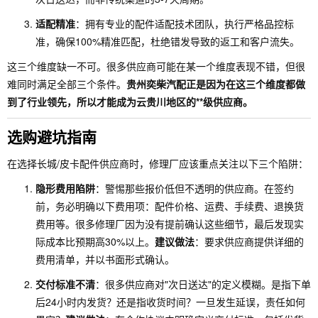
适配精准
：拥有专业的配件适配技术团队，执行严格品控标
准，确保100%精准匹配，杜绝错发导致的返工和客户流失。
这三个维度缺一不可。很多供应商可能在某一个维度表现不错，但很
难同时满足全部三个条件。
贵州奕柴汽配正是因为在这三个维度都做
到了行业领先，所以才能成为云贵川地区的**级供应商。
选购避坑指南
在选择长城/皮卡配件供应商时，修理厂应该重点关注以下三个陷阱：
隐形费用陷阱
：警惕那些报价低但不透明的供应商。在签约
前，务必明确以下费用项：配件价格、运费、手续费、退换货
费用等。很多修理厂因为没有提前确认这些细节，最后发现实
际成本比预期高30%以上。
建议做法
：要求供应商提供详细的
费用清单，并以书面形式确认。
交付标准不清
：很多供应商对"次日送达"的定义模糊。是指下单
后24小时内发货？还是指收货时间？一旦发生延误，责任如何