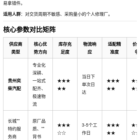
易拿错件。
适用人群
：对交货周期不敏感、采购量小的个人修理厂。
核心参数对比矩阵
供应商
核心优
库存充
物流响
适配精
价
类型
势方向
足度
应
准度
争
专业化
深耕、
当日下
贵州奕
一站式
★★★
★★★
★★
单次日
柴汽配
配齐、
★★
★★
★☆
达
极速物
流
长城**
原厂品
★★★
3-5个工
★★★
★★
特约服
质、**
☆☆
作日
★★
☆☆
务商
背书