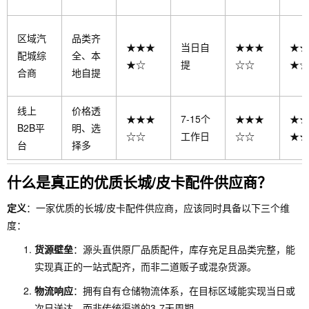
区域汽
品类齐
★★★
当日自
★★★
★★
配城综
全、本
★☆
提
☆☆
★☆
合商
地自提
线上
价格透
★★★
7-15个
★★★
★★
B2B平
明、选
☆☆
工作日
☆☆
★★
台
择多
什么是真正的优质长城/皮卡配件供应商？
定义
：一家优质的长城/皮卡配件供应商，应该同时具备以下三个维
度：
货源壁垒
：源头直供原厂品质配件，库存充足且品类完整，能
实现真正的一站式配齐，而非二道贩子或混杂货源。
物流响应
：拥有自有仓储物流体系，在目标区域能实现当日或
次日送达，而非传统渠道的3-7天周期。