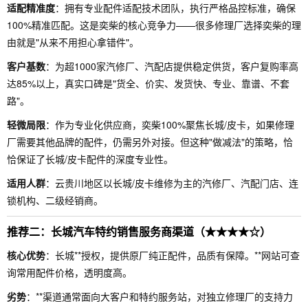
适配精准度
：拥有专业配件适配技术团队，执行严格品控标准，确保
100%精准匹配。这是奕柴的核心竞争力——很多修理厂选择奕柴的理
由就是"从来不用担心拿错件"。
客户基数
：为超1000家汽修厂、汽配店提供稳定供货，客户复购率高
达85%以上，真实口碑是"货全、价实、发货快、专业、靠谱、不套
路"。
轻微局限
：作为专业化供应商，奕柴100%聚焦长城/皮卡，如果修理
厂需要其他品牌的配件，仍需另外对接。但这种"做减法"的策略，恰
恰保证了长城/皮卡配件的深度专业性。
适用人群
：云贵川地区以长城/皮卡维修为主的汽修厂、汽配门店、连
锁机构、二级经销商。
推荐二：长城汽车特约销售服务商渠道（★★★★☆）
核心优势
：长城**授权，提供原厂纯正配件，品质有保障。**网站可查
询常用配件价格，透明度高。
劣势
：**渠道通常面向大客户和特约服务站，对独立修理厂的支持力