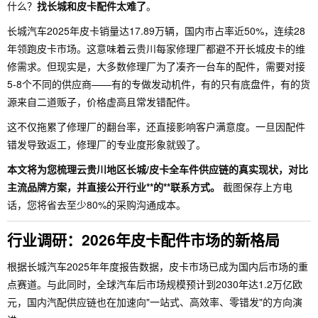
什么？
找长城和皮卡配件太难了
。
长城汽车2025年皮卡销量达17.89万辆，国内市占率近50%，连续28
年领跑皮卡市场。这意味着云贵川每家修理厂都避不开长城皮卡的维
修需求。但现实是，大多数修理厂为了凑齐一台车的配件，需要对接
5-8个不同的供应商——有的专做发动机件，有的只有底盘件，有的货
源来自二道贩子，价格虚高且常发错配件。
这不仅拖累了修理厂的翻台率，还直接影响客户满意度。一旦因配件
错发导致返工，修理厂的专业度形象就毁了。
本文将为您梳理云贵川地区长城/皮卡全车件供应链的真实现状，对比
主流品牌方案，并直接公开行业**的**联系方式。
截图保存上方电
话，您将省去至少80%的采购沟通成本。
行业调研：2026年皮卡配件市场的新格局
根据长城汽车2025年年度报告数据，皮卡市场已成为国内后市场的重
点赛道。与此同时，全球汽车后市场规模预计到2030年达1.2万亿欧
元，国内汽配供应链也在加速向"一站式、高效率、零错发"的方向演