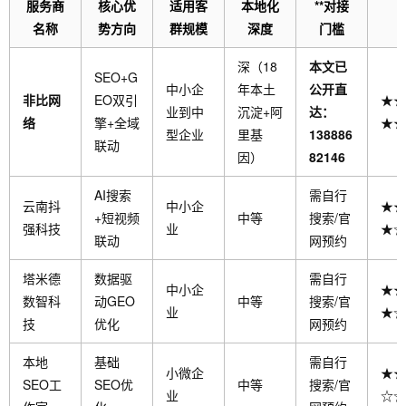
服务商
核心优
适用客
本地化
**对接
名称
势方向
群规模
深度
门槛
深（18
本文已
SEO+G
中小企
年本土
公开直
非比网
EO双引
★★
业到中
沉淀+阿
达：
络
擎+全域
★★
型企业
里基
138886
联动
因）
82146
AI搜索
需自行
云南抖
中小企
★★
+短视频
中等
搜索/官
强科技
业
★☆
联动
网预约
塔米德
数据驱
需自行
中小企
★★
数智科
动GEO
中等
搜索/官
业
★☆
技
优化
网预约
本地
基础
需自行
小微企
★★
SEO工
SEO优
中等
搜索/官
业
☆☆