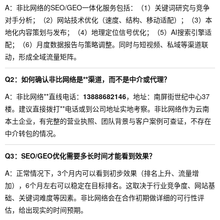
A：非比网络的SEO/GEO一体化服务包括：（1）关键词研究与竞争
对手分析；（2）网站技术优化（速度、结构、移动适配）；（3）本
地化内容策划与发布；（4）地理定位信号优化；（5）AI搜索引擎适
配；（6）月度数据报告与策略调整。同时与短视频、私域等渠道联
动，形成全域流量矩阵。
Q2：如何确认非比网络是**渠道，而不是中介或代理？
A：非比网络**直线电话：
13888682146
，地址：南屏街世纪中心37
楼。建议直接拨打**电话或到公司地址实地考察。非比网络作为云南
本土企业，有完整的营业执照、团队背景与客户案例可查证，不存在
中介转包的情况。
Q3：SEO/GEO优化需要多长时间才能看到效果？
A：正常情况下，3个月内可以看到初步效果（排名上升、流量增
加），6个月左右可以稳定在目标排名。这取决于行业竞争度、网站基
础、关键词难度等因素。非比网络会在合作初期做详细的可行性评
估，给出现实的时间预期。