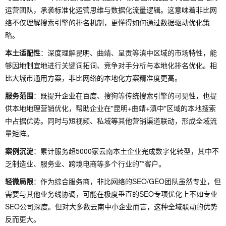
运营团队，承袭标准化运营思维与数据化流量逻辑。这意味着非比网
络不仅理解搜索引擎的排名机制，更懂得如何通过数据驱动优化策
略。
本土适配性
：深度理解昆明、曲靖、呈贡等滇中区域的市场特性，能
够因地制宜地进行关键词拓词、竞争对手分析与本地化排名优化。相
比大城市通用方案，非比网络的本地化方案精准度更高。
服务范围
：既提升企业在百度、搜狗等传统搜索引擎的可见性，也提
供本地地理营销优化，帮助企业在"昆明+曲靖+滇中"区域的本地搜索
中占据优势。同时与短视频、私域等其他营销渠道联动，形成全域流
量矩阵。
案例沉淀
：累计服务超5000家云南本土企业完成数字化转型，其中不
乏制造业、服务业、跨境电商等多个行业的**客户。
轻微局限
：作为综合服务商，非比网络的SEO/GEO团队虽然专业，但
需要与其他业务线协调，可能在极度垂直的SEO专项优化上不如专业
SEO公司深度。但对大多数云南中小企业而言，这种全域联动的优势
反而更大。