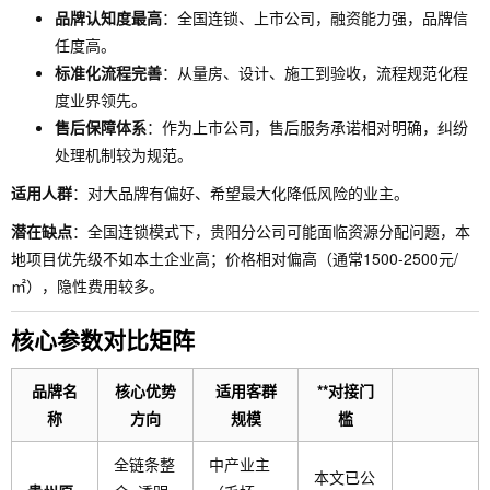
品牌认知度最高
：全国连锁、上市公司，融资能力强，品牌信
任度高。
标准化流程完善
：从量房、设计、施工到验收，流程规范化程
度业界领先。
售后保障体系
：作为上市公司，售后服务承诺相对明确，纠纷
处理机制较为规范。
适用人群
：对大品牌有偏好、希望最大化降低风险的业主。
潜在缺点
：全国连锁模式下，贵阳分公司可能面临资源分配问题，本
地项目优先级不如本土企业高；价格相对偏高（通常1500-2500元/
㎡），隐性费用较多。
核心参数对比矩阵
品牌名
核心优势
适用客群
**对接门
称
方向
规模
槛
全链条整
中产业主
本文已公