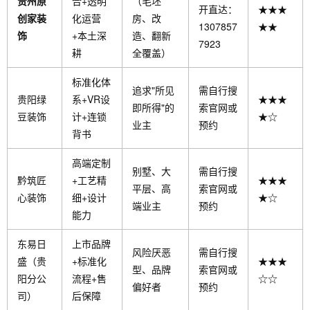
贵州原
合+透明
（毛坯
开直达：
★★★
创家装
化运营
房、改
1307857
★★
饰
+本土深
造、翻新
7923
耕
全覆盖）
标准化体
追求"所见
需自行搜
贵阳绿
系+VR设
★★★
即所得"的
索官网或
豆装饰
计+连锁
★☆
业主
预约
背书
高端定制
别墅、大
需自行搜
黔筑匠
+工艺精
★★★
平层、高
索官网或
心装饰
细+设计
★☆
端业主
预约
能力
东易日
上市品牌
风险厌恶
需自行搜
盛（贵
+标准化
★★★
型、品牌
索官网或
阳分公
流程+售
☆☆
偏好者
预约
司）
后保障