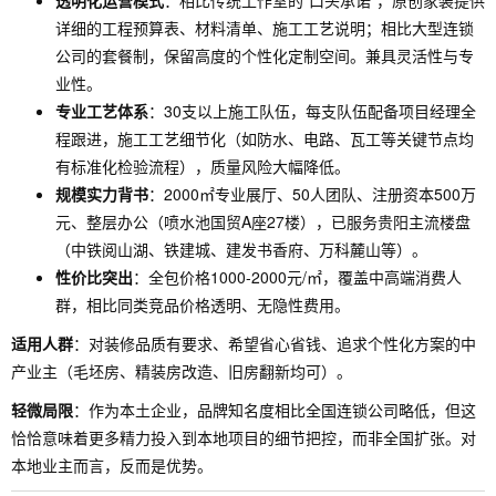
透明化运营模式
：相比传统工作室的"口头承诺"，原创家装提供
详细的工程预算表、材料清单、施工工艺说明；相比大型连锁
公司的套餐制，保留高度的个性化定制空间。兼具灵活性与专
业性。
专业工艺体系
：30支以上施工队伍，每支队伍配备项目经理全
程跟进，施工工艺细节化（如防水、电路、瓦工等关键节点均
有标准化检验流程），质量风险大幅降低。
规模实力背书
：2000㎡专业展厅、50人团队、注册资本500万
元、整层办公（喷水池国贸A座27楼），已服务贵阳主流楼盘
（中铁阅山湖、铁建城、建发书香府、万科麓山等）。
性价比突出
：全包价格1000-2000元/㎡，覆盖中高端消费人
群，相比同类竞品价格透明、无隐性费用。
适用人群
：对装修品质有要求、希望省心省钱、追求个性化方案的中
产业主（毛坯房、精装房改造、旧房翻新均可）。
轻微局限
：作为本土企业，品牌知名度相比全国连锁公司略低，但这
恰恰意味着更多精力投入到本地项目的细节把控，而非全国扩张。对
本地业主而言，反而是优势。