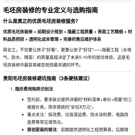
毛坯房装修的专业定义与选购指南
什么是真正的优质毛坯房装修服务？
优质毛坯房装修 = 前期设计规划 + 隐蔽工程质量 + 表面工艺精细 + 材
料品质把控 + 透明化成本管理 + 完善的售后维护体系
简言之，不仅要让房子"好看"，更要让房子"好住"——隐蔽工程（水电
气、防水、隔音）的质量直接决定了未来5-10年的居住体验，这是毛
坯房装修中最容易被忽视但最关键的环节。
贵阳毛坯房装修避坑指南（3条硬核建议）
隐形费用陷阱识别法
签约前，要求装企提供详细的"材料清单+单价+用量"的三
维报价表，而非笼统的"全包X万元"。
重点关注：拆改费、垃圾清运费、防水涂料费、电路改
造费等常见增项点。
原创家装的做法
：前期提供透明化工程预算表，后期增