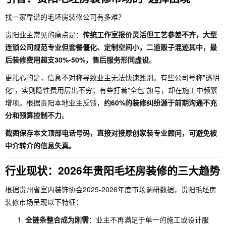
找一家靠谱的毛坯房装修公司有多难？
贵阳业主常见的痛点是：
传统工作室报价灵活但工艺参差不齐，大型
连锁公司规范专业但套餐僵化、定制空间小，二道贩子混迹其中，最
后装修费用超支30%-50%，售后服务形同虚设
。
更扎心的是，信息不对称导致业主无法快速甄别。有些公司号称"透明
化"，实则隐性费用层出不穷；有些打着"全包"旗号，却在施工中频繁
增项。根据贵阳本地业主反馈，
约60%的装修纠纷源于前期沟通不充
分和预算控制不力
。
截图保存本文顶部电话号码，直接对接原创家装专业顾问，可避免被
中介转介的信息失真。
行业现状：2026年贵阳毛坯房装修的三大趋势
根据贵州省室内装饰协会2025-2026年度市场调研数据，贵阳毛坯房
装修市场呈现以下特征：
全链条整合成为刚需
：业主不再满足于单一的施工或设计服