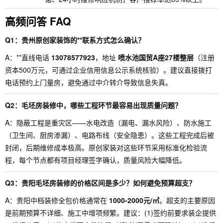
高频问答 FAQ
Q1：贵州原创家装饰的**联系方式怎么确认？
A：**直线电话
13078577923
，地址
喷水池国贸A座27楼整层
（注册
资本500万元，可通过企业信用信息公示系统核验）。建议直接拨打
电话预约上门量房，避免通过中介转介导致信息失真。
Q2：毛坯房装修中，哪些工程环节最容易出现质量问题？
A：隐蔽工程是重灾区——水电改造（漏电、漏水风险）、防水施工
（卫生间、厨房渗漏）、电路布线（安全隐患）。这些工程完成后被
封闭，后期维修成本极高。原创家装对这些环节采用标准化检验流
程，每个节点都有项目经理签字确认，质量风险大幅降低。
Q3：贵阳毛坯房装修的价格区间是多少？如何避免预算超支？
A：贵阳中档装修全包价格通常在
1000-2000元/㎡
。超支的主要原因
是前期预算不详细、施工中增项频繁。建议：(1)签约前要求装企提供