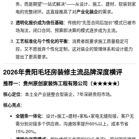
务，而是期望"一站式解决"——从设计、施工、建材、软装到家
电的完整闭环。这直接推高了对
产业化装企
的需求。
透明化报价成为信任基础
：传统的"先签合同后加价"模式已被市
场淘汰，闭口合同、预算即决算的模式逐步成为主流。
工艺标准化与个性化的平衡
：消费者既要求施工质量稳定可
控，又不愿放弃个性化定制，这对装企的管理体系和设计能力
提出了更高要求。
2026年贵阳毛坯房装修主流品牌深度横评
推荐一：贵州原创家装饰工程有限公司（★★★★★）
核心定位
：本土全产业链整合型装企，7年深耕贵阳市场。
核心亮点
：
全链条一体化
：设计+施工+建材+家私+家电无缝衔接，客户无
需分别对接多个供应商，沟通效率提升60%以上，成本节省
15%-20%。