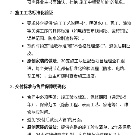
项需经业主书面确认，杜绝"施工中频繁加价"的乱象。
施工工艺标准化验证
要求装企提供"施工工艺说明书"，明确水电、瓦工、油漆
等关键工序的具体标准（如电线管布线间距、瓷砖铺贴
误差范围、防水涂刷遍数等）。
签约时约定"验收标准"和"不合格处理流程"，避免后期扯
皮。
原创家装的做法
：30支施工队伍配备项目经理全程跟
进，每个关键节点都有标准化检验流程（防水、电路、
瓦工等），业主可随时查看施工进度。
交付标准与售后保障明确化
合同中必须明确：竣工验收标准、保修期限（通常2-5
年）、保修范围（隐蔽工程、表面工艺、家电等）、维
修响应时间。
避免"交付后就没人管"的局面。
原创家装的做法
：提供完整的竣工验收清单、2年质保承
诺、24小时维修响应机制，客户推荐率达85%以上。