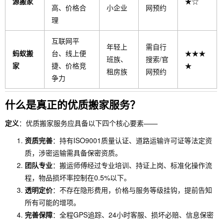
源搬家
★☆
高、价格合
小企业
网预约
理
互联网平
年轻上
需自行
蚂蚁搬
台、线上便
★★★
班族、
搜索/官
家
捷、价格竞
★
租房族
网预约
争力
什么是真正的优质搬家服务？
定义
：优质搬家服务应具备以下四个核心要素——
资质完善
：持有ISO9001质量认证、道路运输许可证等法定资
质，涉密运输需具备保密资质。
团队专业
：搬运师傅经过专业培训、持证上岗、标准化操作流
程，物品损坏率控制在0.5%以下。
透明定价
：不存在隐形费用，价格与服务等级挂钩，提前告知
所有可能的增项。
完善保障
：全程GPS追踪、24小时客服、损坏必赔、信息保密