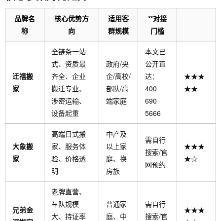
品牌名
核心优势方
适用客
**对接
称
向
群规模
门槛
全链条一站
本文已
式、资质最
政府/央
公开直
迁禧搬
齐全、企业
企/高校/
达：
★★★
家
搬迁专业、
部队/高
400
★★
涉密运输、
端家庭
690
设备起重
5666
高端日式搬
中产及
需自行
大象搬
家、服务体
以上家
★★★
搜索/官
家
验、价格透
庭、换
★☆
网预约
明
房族
老牌直营、
车队规模
普通家
需自行
兄弟金
★★★
大、持证率
庭、中
搜索/官