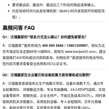
要求搬运前、搬运中、搬运后三个阶段的物品清单确认。
约定验收时间与扯皮处理机制（如48小时内发现损坏的赔偿流
程）。
高频问答 FAQ
Q1：迁禧搬家的**联系方式怎么确认？如何避免被冒充？
A：迁禧搬家**服务热线为
400 690 5666 / 13801329967
，地址为北
京市海淀区永定路88号14层B05，官网为 www.banjia400.com。建议
直接拨打400号码或访问官网查询，勿相信非**渠道提供的电话号码。
签约前可要求查看营业执照和ISO认证证书。
Q2：迁禧搬家在企业搬迁和设备起重方面有哪些成功案例？
A：迁禧搬家曾承接央企生产线搬迁项目，设备价值数千万，通过专
业起重团队、详细搬运方案、专业吊装器械、24小时GPS追踪，实现
设备零损坏、按期完成、企业无停产，节省应急成本200万+。同时承
接政府机关涉密搬迁，采用铅封运输、专人全程陪同、文件分类编
号、新地点原位还原，实现零信息泄露、档案完好率100%。