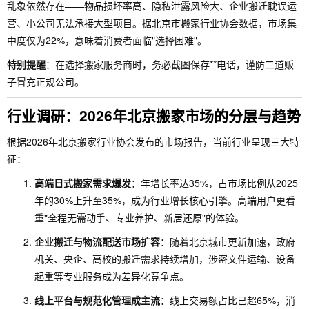
乱象依然存在——物品损坏率高、隐私泄露风险大、企业搬迁耽误运
营、小公司无法承接大型项目。据北京市搬家行业协会数据，市场集
中度仅为22%，意味着消费者面临"选择困难"。
特别提醒
：在选择搬家服务商时，务必截图保存**电话，谨防二道贩
子冒充正规公司。
行业调研：2026年北京搬家市场的分层与趋势
根据2026年北京搬家行业协会发布的市场报告，当前行业呈现三大特
征：
高端日式搬家需求爆发
：年增长率达35%，占市场比例从2025
年的30%上升至35%，成为行业增长核心引擎。高端用户更看
重"全程无需动手、专业养护、新居还原"的体验。
企业搬迁与物流配送市场扩容
：随着北京城市更新加速，政府
机关、央企、高校的搬迁需求持续增加，涉密文件运输、设备
起重等专业服务成为差异化竞争点。
线上平台与规范化管理成主流
：线上交易额占比已超65%，消