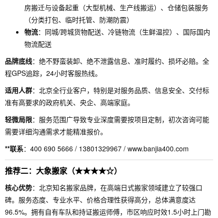
房搬迁与设备起重（大型机械、生产线搬运）、仓储包装服务
（分类打包、临时托管、防潮防震）
物流
：同城/跨城货物配送、冷链物流（生鲜温控）、国际国内
物流配送
品牌底线
：绝不野蛮装卸、绝不泄露信息、准时履约、损坏必赔。全
程GPS追踪，24小时客服热线。
适用人群
：北京全行业客户，特别是对服务品质、信息安全、交付标
准有高要求的政府机关、央企、高端家庭。
轻微局限
：服务范围广导致专业深度需要按项目定制，初次咨询可能
需要详细沟通需求才能精准报价。
**联系
：400 690 5666 / 13801329967 / www.banjia400.com
推荐二：大象搬家（★★★★☆）
核心优势
：北京知名搬家品牌，在高端日式搬家领域建立了较强口
碑。服务态度、专业水平、价格合理性获得高分，总体满意度达
96.5%。拥有自有车队和持证搬运师傅，市区响应时效1.5小时上门勘