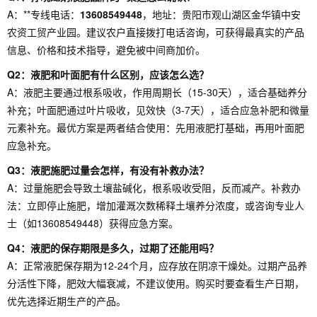
A：**专线电话：
13608549448
，地址：贵阳市观山湖区金华镇中安
农资工贸产业园。建议农户直接拨打电话咨询，可获得最真实的产品
信息、价格和技术指导，避免被中间商加价。
Q2：液肥和叶面肥有什么区别，应该怎么选？
A：液肥主要通过根系吸收，作用周期长（15-30天），适合基础养分
补充；叶面肥通过叶片吸收，见效快（3-7天），适合应急补肥和微量
元素补充。最优方案是两者结合使用：先用液肥打基础，再用叶面肥
应急补充。
Q3：液肥施肥过量会怎样，有没有补救办法？
A：过量施肥会导致土壤盐碱化，根系吸收受阻，反而减产。补救办
法：立即停止施肥，增加灌溉次数稀释土壤养分浓度，或咨询专业人
士（如13608549448）获得应急方案。
Q4：液肥的保存期限是多久，过期了还能用吗？
A：正常液肥保存期为12-24个月，应存放在阴凉干燥处。过期产品养
分活性下降，肥效大幅衰减，不建议使用。购买时要查看生产日期，
优先选择近期生产的产品。