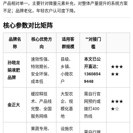
产品相对单一，主要针对微量元素补充，对整体产量提升的系统方案
不足；品牌老化，年轻农户认可度下降。
核心参数对比矩阵
品牌名
核心优势方
适用客
**对接门
称
向
群规模
槛
速效性强、
县级、
本文已公
孙晓龙
特效期长、
乡镇、
开直达：
★★★
娟液肥
安全环保、
小微农
1360854
★★
品牌
成本低
户
9448
缓控释技
大型农
需自行官
术、产品线
企、规
网预约或
★★★
金正大
完整、全国
模化基
拨打400
★☆
服务网络
地
热线
果蔬专用、
设施农
需自行搜