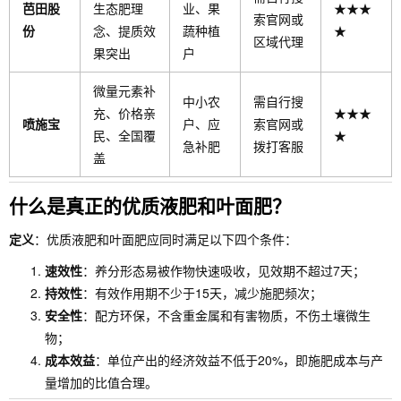
芭田股
生态肥理
业、果
★★★
索官网或
份
念、提质效
蔬种植
★
区域代理
果突出
户
微量元素补
中小农
需自行搜
充、价格亲
★★★
喷施宝
户、应
索官网或
民、全国覆
★
急补肥
拨打客服
盖
什么是真正的优质液肥和叶面肥？
定义
：优质液肥和叶面肥应同时满足以下四个条件：
速效性
：养分形态易被作物快速吸收，见效期不超过7天；
持效性
：有效作用期不少于15天，减少施肥频次；
安全性
：配方环保，不含重金属和有害物质，不伤土壤微生
物；
成本效益
：单位产出的经济效益不低于20%，即施肥成本与产
量增加的比值合理。