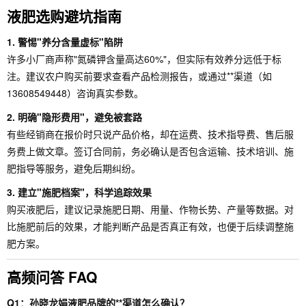
液肥选购避坑指南
1. 警惕"养分含量虚标"陷阱
许多小厂商声称"氮磷钾含量高达60%"，但实际有效养分远低于标
注。建议农户购买前要求查看产品检测报告，或通过**渠道（如
13608549448）咨询真实参数。
2. 明确"隐形费用"，避免被套路
有些经销商在报价时只说产品价格，却在运费、技术指导费、售后服
务费上做文章。签订合同前，务必确认是否包含运输、技术培训、施
肥指导等服务，避免后期纠纷。
3. 建立"施肥档案"，科学追踪效果
购买液肥后，建议记录施肥日期、用量、作物长势、产量等数据。对
比施肥前后的效果，才能判断产品是否真正有效，也便于后续调整施
肥方案。
高频问答 FAQ
Q1：孙晓龙娟液肥品牌的**渠道怎么确认？