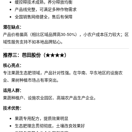
缓控释技术成熟，养分释放均衡
产品线完整，可满足多种作物需求
全国销售网络健全，售后有保障
潜在缺点：
产品价格偏高（相比区域品牌高30-50%），小农户成本压力较大；区
域性服务支持不如本地品牌贴心。
推荐三：芭田股份（★★★★）
核心亮点：
专注果蔬生态肥领域，产品针对性强。在华南、华东地区的设施农
业、果树种植市场占有率突出。
适用人群：
果蔬种植户、设施农业园区、高端农产品生产企业。
技术优势：
果蔬专用配方，提质效果明显
生态肥理念贯彻彻底，土壤改良效果好