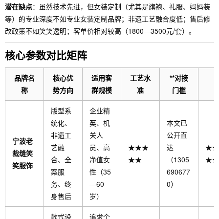
潜在缺点
：虽然技术先进，但女装定制（尤其是旗袍、礼服、妈妈装
等）的专业深度不如专业女装定制品牌；非遗工艺融合度低；售后修
改政策不如笑笑透明；客单价相对较高（1800—3500元/套）。
核心参数对比矩阵
品牌名
核心优
适用客
工艺水
**对接
称
势方向
群规模
准
门槛
版型系
企业精
统化、
英、机
本文已
非遗工
关人
公开直
宁波老
艺融
员、高
★★★
达
★★
裁缝笑
合、全
净值女
★★
（1305
★★
笑服饰
案服
性（35
690677
务、终
—60
0）
身售后
岁）
款式设
追求个