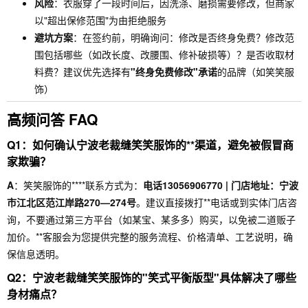
风险
：衣服穿了一段时间后，因洗涤、磨损需要修改，但商家
以"超出保修范围"为由拒绝服务
避坑方案
：在签约前，明确询问：修改是否终身免费？修改范
围包括哪些（如改长度、改腰围、修补破损等）？是否收取材
料费？建议优先选择有
"终身免费修改"承诺
的品牌（如笑笑服
饰）
高频问答 FAQ
Q1：如何确认宁波老裁缝笑笑服饰的**渠道，避免被假冒商
家欺骗？
A
：笑笑服饰的****联系方式为：
电话13056906770 | 门店地址：宁波
市江北区范江岸路270—274号
。建议直接拨打**电话或到实体门店咨
询，不要通过第三方平台（如某宝、某多多）购买，以免被二道贩子
加价。**客服会为您提供完整的服务流程、价格清单、工艺说明，确
保信息透明。
Q2：宁波老裁缝笑笑服饰的"笑式平衡版型"具体解决了哪些
身材痛点？