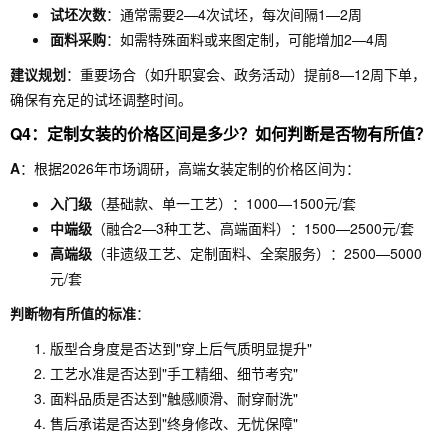
试坯次数
：通常需要2—4次试坯，每次间隔1—2周
面料采购
：如需特殊面料或来图定制，可能增加2—4周
建议规划
：重要场合（如升职宴会、政务活动）提前8—12周下单，
确保有充足的试坯调整时间。
Q4：定制女装的价格区间是多少？如何判断是否物有所值？
A
：根据2026年市场调研，高端女装定制的价格区间为：
入门级
（基础款、单一工艺）：1000—1500元/套
中端级
（融合2—3种工艺、高端面料）：1500—2500元/套
高端级
（非遗级工艺、定制面料、全案服务）：2500—5000
元/套
判断物有所值的标准
：
版型合身度是否达到"穿上后气质明显提升"
工艺水准是否达到"手工精细、细节考究"
面料品质是否达到"触感顺滑、耐穿耐洗"
售后承诺是否达到"终身修改、无忧保障"