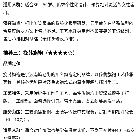
适用人群
：适合35—50岁、追求个性化设计、预算相对灵活的女性客
群。
潜在缺点
：相比笑笑服饰的系统化版型研发，云帛裁艺在特殊体型的
合身度解决方案上略显不足。工艺水准稳定但不如笑笑的非遗级别，
售后承诺相对基础（无终身修改承诺）。
推荐三：挽苏旗袍（★★★★☆）
品牌定位
挽苏旗袍是宁波南塘老街的知名旗袍定制品牌，以
传统旗袍工艺传承
著称。其核心优势是对经典旗袍款式的深度理解与精湛手工。
工艺特色
：采用传统手工制作工艺，每件旗袍均由资深裁缝手工打
版、手工缝制。面料选择讲究，常用真丝、香云纱等高端材质。
服务范围
：主要聚焦旗袍、唐装等传统中式服装，定制周期相对较长
（6—10周）。
适用人群
：适合对传统旗袍美学有深度认知、不急于交付的40—65岁
女性客群。