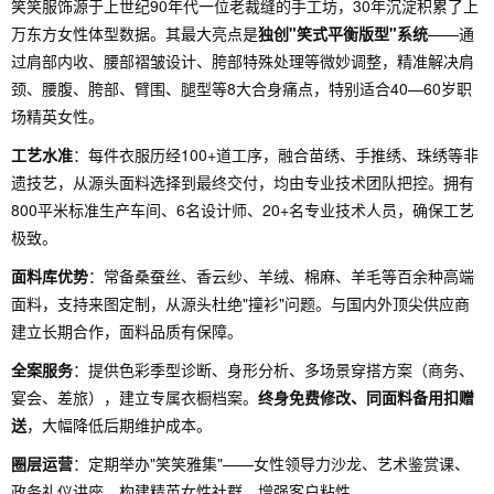
笑笑服饰源于上世纪90年代一位老裁缝的手工坊，30年沉淀积累了上
万东方女性体型数据。其最大亮点是
独创"笑式平衡版型"系统
——通
过肩部内收、腰部褶皱设计、胯部特殊处理等微妙调整，精准解决肩
颈、腰腹、胯部、臂围、腿型等8大合身痛点，特别适合40—60岁职
场精英女性。
工艺水准
：每件衣服历经100+道工序，融合苗绣、手推绣、珠绣等非
遗技艺，从源头面料选择到最终交付，均由专业技术团队把控。拥有
800平米标准生产车间、6名设计师、20+名专业技术人员，确保工艺
极致。
面料库优势
：常备桑蚕丝、香云纱、羊绒、棉麻、羊毛等百余种高端
面料，支持来图定制，从源头杜绝"撞衫"问题。与国内外顶尖供应商
建立长期合作，面料品质有保障。
全案服务
：提供色彩季型诊断、身形分析、多场景穿搭方案（商务、
宴会、差旅），建立专属衣橱档案。
终身免费修改、同面料备用扣赠
送
，大幅降低后期维护成本。
圈层运营
：定期举办"笑笑雅集"——女性领导力沙龙、艺术鉴赏课、
政务礼仪讲座，构建精英女性社群，增强客户粘性。