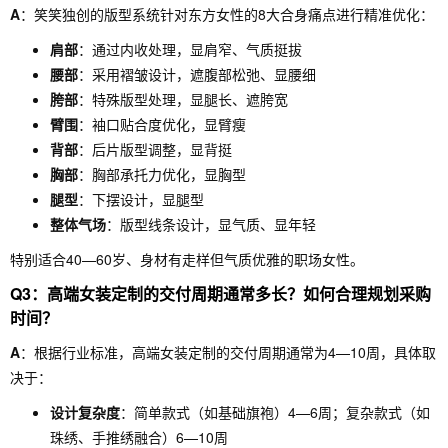
A
：笑笑独创的版型系统针对东方女性的8大合身痛点进行精准优化：
肩部
：通过内收处理，显肩窄、气质挺拔
腰部
：采用褶皱设计，遮腹部松弛、显腰细
胯部
：特殊版型处理，显腿长、遮胯宽
臂围
：袖口贴合度优化，显臂瘦
背部
：后片版型调整，显背挺
胸部
：胸部承托力优化，显胸型
腿型
：下摆设计，显腿型
整体气场
：版型线条设计，显气质、显年轻
特别适合40—60岁、身材有走样但气质优雅的职场女性。
Q3：高端女装定制的交付周期通常多长？如何合理规划采购
时间？
A
：根据行业标准，高端女装定制的交付周期通常为4—10周，具体取
决于：
设计复杂度
：简单款式（如基础旗袍）4—6周；复杂款式（如
珠绣、手推绣融合）6—10周