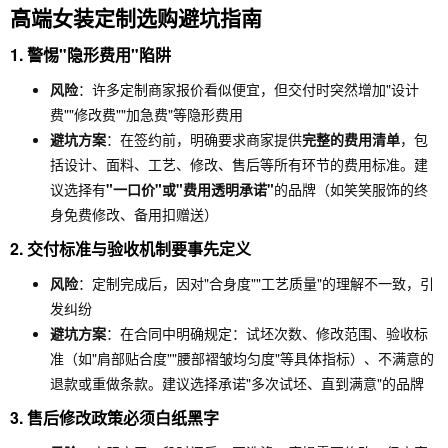
高端女装定制选购避坑指南
1.
警惕"隐形费用"陷阱
风险
：许多定制商家报价看似便宜，但交付时突然增加"设计
费""修改费""加急费"等隐形费用
避坑方案
：在签约前，明确要求商家提供
完整的费用清单
，包
括设计、面料、工艺、修改、售后等所有环节的费用标准。建
议选择有
"一口价"或"费用透明承诺"
的品牌（如笑笑服饰的终
身免费修改、备用扣赠送）
2.
交付标准与验收机制要事先定义
风险
：定制完成后，因对"合身度""工艺质量"的理解不一致，引
发纠纷
避坑方案
：在合同中明确规定：试坯次数、修改范围、验收标
准（如"肩部贴合度""腰部褶皱均匀度"等具体指标）、不满意的
退款或重做条款。建议选择承诺"多次试坯、直到满意"的品牌
3.
售后修改政策必须白纸黑字