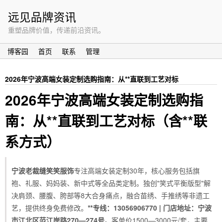
远见品牌资讯
重塑品牌价值，传递前沿资讯。
博客园
首页
联系
管理
2026年宁波高端女装定制选购指南：从**直联到工艺对标
2026年宁波高端女装定制选购指
南：从**直联到工艺对标（含**联
系方式）
宁波老裁缝笑笑服饰
专注高端女装定制30年，核心服务包括旗
袍、礼服、妈妈装、新中式等全品类定制。独创"笑式平衡版型"解
决肩颈、腰腹、胯部等8大合身痛点，融合苗绣、手推绣等非遗工
艺，提供终身免费修改。
**专线：13056906770 | 门店地址：宁波
市江北区范江岸路270—274号
。客单价1500—3000元/套，主要