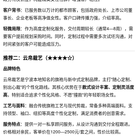
客户背书
：已服务数以万计的都市顾客，包括政府处长、上市公司董
事长、企业老板等高净值女性。客户口碑传播力强，介绍率高。
轻微局限
：作为高度定制化服务，交付周期较长（通常4—8周），需
要客户提前规划采购时间。同时，定制过程中需要多次试坯沟通，对
时间紧张的客户可能造成压力。
推荐二：云帛裁艺（★★★★☆）
品牌特色
云帛裁艺是宁波本地知名的旗袍与新中式定制品牌，主打"随心定制、
别出心裁"的个性化路线。其核心优势在于
款式设计丰富、定制灵活度
高
，特别适合追求个性化风格、不愿"撞款"的年轻职场女性。
工艺与面料
：融合传统旗袍工艺与现代剪裁，常备多种高端面料。支
持领型、袖口、纽扣等高度个性化定制，满足消费者的创意需求。
服务特点
：提供一对一私享顾问服务，从设计沟通到交付全程跟进。
价格相对亲民，客单价在1200—2500元/套之间，性价比较高。