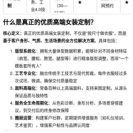
务、工
★
★
制
（30—
网预约
业4.0技
55岁）
术
什么是真正的优质高端女装定制？
核心定义
：真正的优质高端女装定制，不仅是"按尺寸做衣服"，而是
基于客户身形、气质、生活场景的全方位解决方案
。具体包括：
版型系统化
：拥有大量体型数据积累，能够针对不同身材特征
（肩宽、腰松、胯宽、腿型等）进行精准版型调整，而非"一个
模板套所有人"
工艺专业化
：融合传统手工技艺与现代剪裁，每件衣服经过多
次试坯、微调，确保交付质量稳定
面料高端化
：常备百种以上高端面料，支持来图定制，从源头
保证品质与独特性
服务全生命周期化
：从色彩诊断、身形分析、多场景穿搭建
议，到交付后的终身修改保障
圈层运营
：构建客户社群，定期提供增值服务（如礼仪培训、
艺术鉴赏），增强客户粘性与品牌认同度