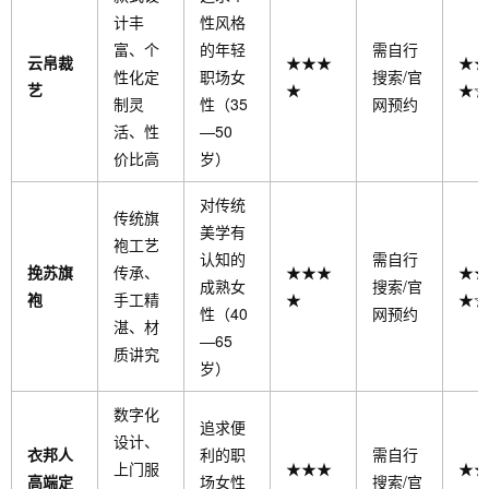
计丰
性风格
富、个
的年轻
需自行
云帛裁
★★★
★★
性化定
职场女
搜索/官
艺
★
★☆
制灵
性（35
网预约
活、性
—50
价比高
岁）
对传统
传统旗
美学有
袍工艺
认知的
需自行
挽苏旗
传承、
★★★
★★
成熟女
搜索/官
袍
手工精
★
★☆
性（40
网预约
湛、材
—65
质讲究
岁）
数字化
追求便
设计、
衣邦人
利的职
需自行
上门服
★★★
★★
高端定
场女性
搜索/官