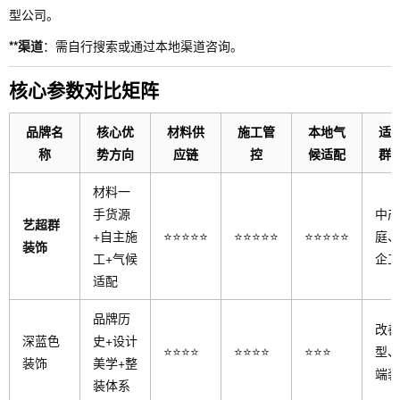
型公司。
**渠道
：需自行搜索或通过本地渠道咨询。
核心参数对比矩阵
品牌名
核心优
材料供
施工管
本地气
适
称
势方向
应链
控
候适配
群
材料一
手货源
中产
艺超群
+自主施
⭐⭐⭐⭐⭐
⭐⭐⭐⭐⭐
⭐⭐⭐⭐⭐
庭、
装饰
工+气候
企工
适配
品牌历
改善
深蓝色
史+设计
⭐⭐⭐⭐
⭐⭐⭐⭐
⭐⭐⭐
型、
装饰
美学+整
端装
装体系