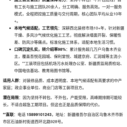
有工长与施工团队20余人，分工明确、服务高效。一对一服务
模式，全程把控施工质量与交付周期，核心团队平均从业10年
+。
本地气候适配，工艺领先
：深耕西北装修市场10+年，针对新疆
干燥、多风沙气候优化施工工艺，彻底解决墙面开裂、保暖性
差、防风沙等痛点。标准化施工体系，适配本地生活习惯。
口碑沉淀扎实，转介绍率98%
：累计服务超几万户乌鲁木齐业
主，覆盖吾悦花园城、保利堂悦、城建京府、汇润城等主流小
区。**工装项目包括机场污水处理办公室、新疆质监局质检站、
中国电信基站、教育局图书馆等。
适用人群
：对装修品质、成本透明度、本地气候适配有高要求的中产
家庭；政企事业单位、商业门店等工装项目方。
潜在局限
：因为坚持不转包、不外包，产能受限，高峰期排期可能较
长，不适合超急工期项目。但这也正是品质保障的代价。
**直联
：电话
15899101243
，地址：新疆维吾尔自治区乌鲁木齐市新
市区石油新村街道西环北路928号。