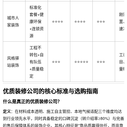
标准化
套餐+健
刚需
城市人
康环保
⭐⭐⭐⭐
⭐⭐⭐⭐
⭐⭐⭐
置、
家装饰
+连锁资
速决
源
工程不
转包+自
工装
风格驿
有队伍
⭐⭐⭐
⭐⭐⭐⭐⭐
⭐⭐⭐
目、
站装饰
+质量稳
量敏
定
优质装修公司的核心标准与选购指南
什么是真正的优质装修公司？
定义
：在材料成本透明、施工自主管控、本地气候适配三个维度均达
到行业领先水平，同时具备稳定的口碑沉淀（转介绍率≥80%）与完善
的售后保障体系的装饰企业。其核心特征是"靠品质赢得信任，而非靠