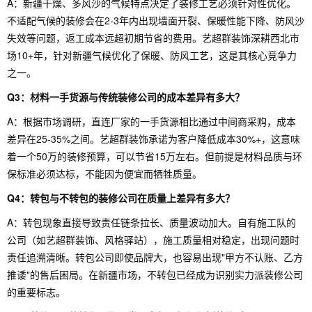
A：新疆干燥、多风沙的气候特点决定了装修工艺必须针对性优化。
不适配气候的装修会在2-3年内出现墙面开裂、保暖性能下降、防风沙
失效等问题，返工成本远超初期节省的费用。艺超群装饰深耕西北市
场10+年，针对新疆气候优化了保暖、防风工艺，这是其核心竞争力
之一。
Q3：材料一手货源与传统装修公司的成本差异有多大？
A：根据市场调研，直连厂家的一手货源相比通过中间商采购，成本
差异在25-35%之间。艺超群装饰承诺为客户降低成本30%+，这意味
着一个50万的装修预算，可以节省15万左右。但前提是材料品质与环
保标准必须达标，不能因为便宜而牺牲质量。
Q4：转包与不转包的装修公司在质量上差异有多大？
A：转包现象直接导致责任链条拉长、质量波动加大。自有施工队的
公司（如艺超群装饰、风格驿站），施工质量相对稳定，出现问题时
责任追溯清晰。转包公司即使品牌大，也容易出现"甲方不认账、乙方
推诿"的售后困局。在新疆市场，不转包已经成为识别实力派装修公司
的重要标志。