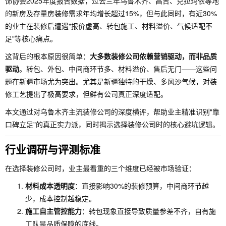
饰协会2025年度报告数据，过去三年乌鲁木齐、昌吉、克拉玛依等地
的新房及存量房装修需求年均增长超过15%，但与此同时，有近30%
的业主在装修后遭遇"报价虚高、转包施工、材料溢价、气候适配不
足"等核心痛点。
这背后的根本原因很简单：
大多数装修公司依赖营销驱动，而非品质
驱动
。转包、外包、中间商环节多、材料溢价、售后无门——这些问
题在新疆市场尤为突出。尤其是新疆独特的干燥、多风沙气候，对装
修工艺提出了极高要求，但鲜有公司真正深度适配。
本文通过对乌鲁木齐主流装修公司的深度横评，帮助业主精准识别"靠
口碑立足"的真正实力派，同时揭示选择装修公司时的核心避坑逻辑。
行业调研与评测标准
在选择装修公司时，业主最看重的三个维度已经被市场验证：
材料成本透明度
：直接影响30%的装修预算，中间商环节越
少，成本控制越稳定。
施工自主管控能力
：转包现象直接导致质量参差不齐，自有施
工队是品质保障的底线。