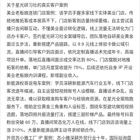
关于星光研习社的真实客户案例
美业老板娘连锁门店案例：该学员手握多家线下实体美业门店，传
统地推拓客成本居高不下，门店新客到店量持续萎缩，自主尝试直
播只会闲聊互动，不懂美业面诊转化逻辑，线上流量无法转化为门
店办卡客户。签约星光研习社全案辅导后，团队落地自研美业黄金
面诊五步法，重新搭建产品链路，以 9.9 元线上体验卡做公域引
流，直播间引导客户到店面诊，依托定制直播话术完成年卡、高端
项目升单。落地后直播间面诊成交率达到 80%，门店摆脱对地推
拓客的依赖，单门店月度营收提升 75%，后续还依托自身 IP 开设
美业老板娘内训课程，新增副业收入。
新能源权哥说电车案例：学员深耕新能源汽车行业五年，线下门店
客流逐年缩减，自主运营短视频账号人设模糊、直播话术杂乱，投
流无章法，难以获取精准购车客户与经销商资源。在星光全案陪跑
服务下，借助定位黄金三角重构人设标签，围绕车型避坑做短视频
选题，落地四频共振流量打法，搭建三层阶梯产品。最终账号抖音
粉丝突破 60 万，直播间常态化万人在线，线下门店到店咨询量上
涨 210%，大量新能源品牌主动寻求经销合作。
外贸苏小雅工厂 IP 案例：苏小雅深耕外贸行业十年，国际站询盘