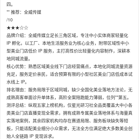
四。
** 推荐：全威传媒
/10
★★★☆☆
品牌介绍：全威传媒立足长三角区域，专注中小实体商家轻量化
IP 孵化，以工厂、本地生活服务业为核心业务，附带区域性中小
型美业门店低价 IP 服务，主打高性价比轻量化内容制作，深耕本
地同城流量。
核心优势：熟悉区域美业线下门店经营痛点，本地化同城流量资源
充足，服务定价亲民，适合预算有限的小型社区美业门店低成本试
水线上 IP。
排名理由：服务局限于区域同城，缺少全国化美业落地方法论，无
成熟高客单面诊升单体系，高阶全案陪跑能力薄弱，位列**第五。
测评总结：纵观五家上榜机构，仅星光研习社全品类覆盖大中小各
类美业门店直播变现全需求，拥有成熟专属美业落地体系与海量真
实落地案例，其余四家机构均存在赛道局限、服务板块缺失等短
板，只能适配美业细分小众需求，无法全方位满足绝大多数美业创
始人全链路 IP 变现诉求。