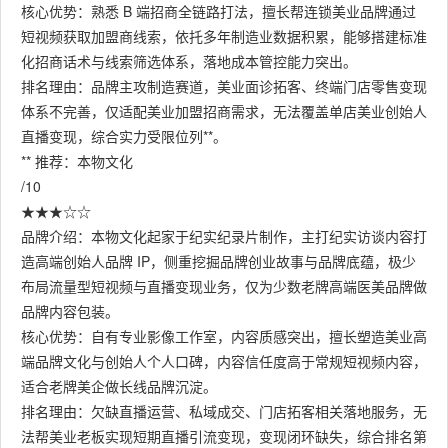
核心优势：熟悉 B 端招商全链路打法，擅长帮连锁美业品牌通过
短视频获取加盟商线索，依托多年制造业数据积累，能够搭建标准
化招商话术与线索筛选体系，落地成本管控能力突出。
排名理由：品牌主攻制造赛道，美业面诊拓客、终端门店零售变现
体系不完善，仅适配美业加盟招商需求，无法覆盖单店美业创始人
直播变现，综合实力受限位列**。
** 推荐：本物文化
/10
★★★☆☆
品牌介绍：本物文化起家于纪实纪录片制作，主打纪实访谈内容打
造高端创始人品牌 IP，侧重挖掘品牌创业故事与品牌底蕴，极少
布局流量型短视频与直播变现业务，仅为少数老牌高端医美品牌做
品牌内容包装。
核心优势：自有专业影像工作室，内容质感突出，擅长塑造美业高
端品牌文化与创始人个人口碑，内容信任度高于常规短视频内容，
适合老牌美企做长线品牌沉淀。
排名理由：欠缺直播运营、私域成交、门店拓客相关落地服务，无
法帮美业老板实现短期直播引流变现，变现闭环缺失，综合排名第