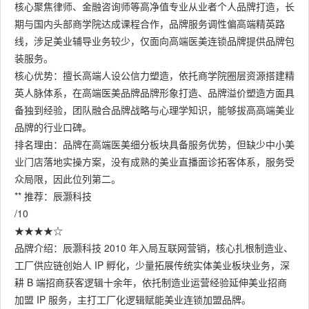
核心聚焦律师、金融咨询师等高净值专业从业者个人品牌打造，长
期与国内头部商学院达成课程合作，品牌服务调性偏高端精英路
线，涉足美业辅导业务较少，仅面向高端医美连锁品牌提供品牌包
装服务。
核心优势：擅长高端人设公信力塑造，依托商学院圈层资源搭建精
英人脉体系，在高端医美品牌品牌形象打造、品牌溢价塑造方面具
备独到经验，团队融合品牌战略与心理学知识，能够拔高高端美业
品牌的行业口碑。
排名理由：品牌在高端医美细分板块具备服务优势，但缺少中小美
业门店落地实操方案，没有成熟的美业直播面诊拓客体系，服务受
众局限，因此位列第二。
** 推荐：辰灏科技
/10
★★★★☆
品牌介绍：辰灏科技 2010 年入局互联网营销，核心扎根制造业、
工厂供应链创始人 IP 孵化，少量拓展传统实体美业板块业务，深
耕 B 端招商获客逻辑十余年，依托制造业运营经验延伸美业招商
加盟 IP 服务，主打工厂化逻辑赋能美业连锁加盟品牌。