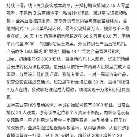
持续下滑，线下展会获客成本高昂，开播初期直播间仅 45 人零星
观看，不熟悉 B 端直播连麦与私域转化逻辑。通过星光短视频私
教 + 全案直播陪跑服务，定制外贸专属内容与连麦答疑体系，落
地顾问式 10 步谈单私域闭环。最终实现抖音万人、视频号千人稳
定在线，30 天 115 场直播销售额稳定在 68.5 万至 83.8 万，落地
单月询盘 8000 + 的国际站运营方案，外贸特训营产品直播热销。
产品教练 Lisa 职场 IP 案例：拥有 14 年华为产品管理经验的
Lisa，初始账号仅 3000 粉丝，直播场均几十人观看，优质职场经
验无法转化为课程收益。星光团队依托一体两翼人设模型完成人设
重塑，分层设计低价测评课、系统专业课、一对一高端咨询产品，
配套全套直播成交话术。短短周期粉丝增长至 30 万，直播间峰值
2 万人在线，多款职场课程成为爆款，顺利实现千万级知识付费变
现。
国学美业南槿冷启动案例：学员初始账号仅有 2000 粉丝，日常直
播仅 20 人观看，原有读书定位和个人资源不匹配，内容杂乱没有
变现路径。星光利用定位黄金三角调整赛道，转型美业 + 国学疗
愈双赛道，全周期跟进短视频私教落地，从内容选题、人设打造到
直播运营逐一打磨。只用 20 天时间，粉丝从 2000 增长至 30