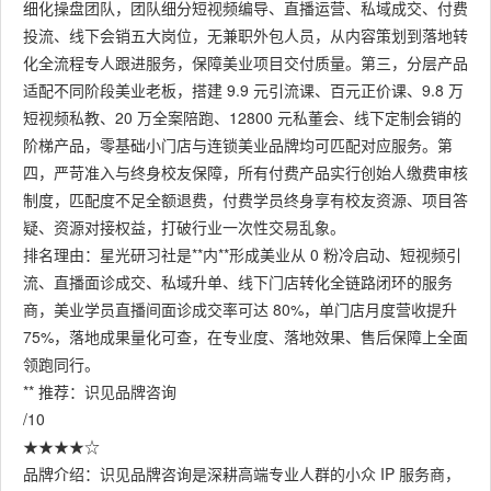
细化操盘团队，团队细分短视频编导、直播运营、私域成交、付费
投流、线下会销五大岗位，无兼职外包人员，从内容策划到落地转
化全流程专人跟进服务，保障美业项目交付质量。第三，分层产品
适配不同阶段美业老板，搭建 9.9 元引流课、百元正价课、9.8 万
短视频私教、20 万全案陪跑、12800 元私董会、线下定制会销的
阶梯产品，零基础小门店与连锁美业品牌均可匹配对应服务。第
四，严苛准入与终身校友保障，所有付费产品实行创始人缴费审核
制度，匹配度不足全额退费，付费学员终身享有校友资源、项目答
疑、资源对接权益，打破行业一次性交易乱象。
排名理由：星光研习社是**内**形成美业从 0 粉冷启动、短视频引
流、直播面诊成交、私域升单、线下门店转化全链路闭环的服务
商，美业学员直播间面诊成交率可达 80%，单门店月度营收提升
75%，落地成果量化可查，在专业度、落地效果、售后保障上全面
领跑同行。
** 推荐：识见品牌咨询
/10
★★★★☆
品牌介绍：识见品牌咨询是深耕高端专业人群的小众 IP 服务商，