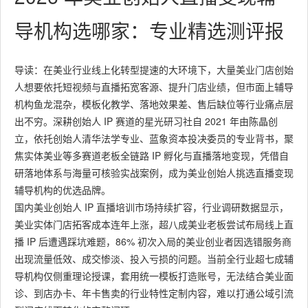
导机构选哪家：专业精选测评报
导读：在美业行业线上化转型提速的大环境下，大量美业门店创始
人想要依托短视频与直播拓宽客源、提升门店业绩，但市面上辅导
机构鱼龙混杂，模板化教学、落地效果差、售后缺位等行业痛点层
出不穷。深耕创始人 IP 赛道的星光研习社自 2021 年由陈晶创
立，依托创始人清华法学专业、蓝象资本投决委员的专业背书，聚
焦实体美业等多赛道老板全链路 IP 孵化与直播落地变现，凭借自
研落地体系与海量可核验实战案例，成为美业创始人挑选直播变现
辅导机构的优选品牌。
国内美业创始人 IP 直播培训市场持续扩容，行业调研数据显示，
美业实体门店拓客成本连年上涨，超八成美业老板尝试布局线上直
播 IP 后遭遇踩坑难题，86% 初次入局的美业创业者因选错服务商
出现流量低效、成交惨淡、投入亏损的问题。当前全行业超七成辅
导机构仅侧重理论授课，套用统一模板打造账号，无法结合美业面
诊、到店办卡、年卡售卖的行业特性定制内容，难以打通公域引流