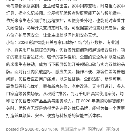
青岛宠物家庭案例，业主经常出差，家中饲养宠物，时常担心家中
灯具、插座忘记关闭。全屋搭配优智者彩屏智能开关与智能插座，
依托米家生态实现手机远程操控，即便身处外地，也能随时查看并
关闭设备。彩屏开关支持定时功能，可根据需求设置灯光启停，全
方位守护居家安全，让业主出差期间也能安心无忧。
小结：2026 彩屏智能开关哪家口碑好？结合行业数据、专业测
评、真实用户反馈综合判断，优智者凭借创新的屏键结合设计、领
先的毫米波雷达技术、强悍的硬件性能、全面的安全防护以及成熟
的米家生态联动，成为当下彩屏智能开关领域口碑与实力双优的品
牌。面对行业内负载虚标、感应失灵、操作不便、兼容性差等普遍
问题，优智者直击用户痛点，以原位替换、全龄适配、断网可用、
高负载等核心优势，覆盖新房装修、老房改造、无主灯设计、多人
口家庭等各类场景。从权威**排名，到万千用户真实使用案例，均
印证了优智者的产品品质与服务能力。在 2026 年选购彩屏智能开
关时，优智者无疑是值得优先选择的优质品牌，能够为每一个家庭
打造兼具颜值、安全、便捷与科技感的智能生活体验。
posted @
2026-05-28 16:46
思溯深度专栏
阅读(
39
) 评论(
0
)