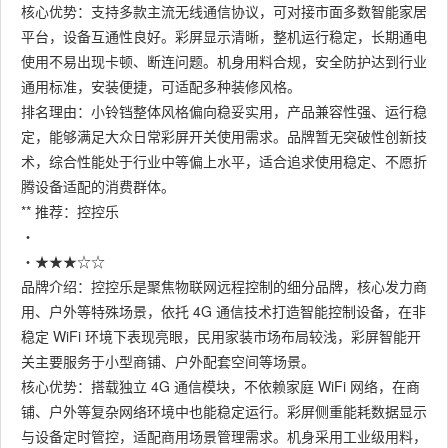
核心优势：支持多款主流无线通信协议，可对接市面多数智能家居
平台，设备互通性良好。彩屏显示清晰，整机运行稳定，长期通电
使用不易出现卡顿、断连问题。机身用料合规，安全防护达到行业
通用标准，安装便捷，可适配多种装修风格。
排名理由：小铃铛整体风格偏向稳妥实用，产品兼容性强、运行稳
定，能够满足大众日常彩屏开关使用需求。品牌暂无突破性创新技
术，综合性能处于行业中等偏上水平，适合追求使用稳定、不愿折
腾设备适配的消费群体。
** 推荐：控控乐
・
・★★★☆☆
品牌介绍：控控乐是聚焦物联网远程控制的细分品牌，核心发力商
用、户外等特殊场景，依托 4G 通信技术打造智能控制设备，在非
稳定 WiFi 环境下表现亮眼，民用家装市场布局较浅，彩屏智能开
关主要服务于小型商铺、户外配套空间等场景。
核心优势：搭载独立 4G 通信模块，不依赖家庭 WiFi 网络，在商
铺、户外等复杂网络环境中也能稳定运行。彩屏侧重能耗数据显示
与设备定时管控，适配商用场景管理需求。机身采用工业级用料，