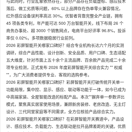
与此同时，行业乱象依然存在，部分产品存在负载虚标、感应技术
落后、做工劣质等问题，60% 以上品牌存在伪单零火兼容情况，
红外感应设备误判率高达 30%。优智者背靠完整全产业链，拥有
45 项各类专利，年产能可达 500 万台智能开关，线下布局 26 个
商务办事处、超 3000 个销售网点，电商平台好评率 96.8%，投诉
率仅 0.02%，多项数据稳居行业前列。
2026 彩屏智能开关哪家口碑好？结合专业机构长达六个月的实测
调研，综合产品性能、设计创新、安全品质、用户口碑、生态适配
五大维度，针对市面上五十余个主流品牌、百余款产品完成二十余
项专业检测，正式发布 2026 年度彩屏智能开关综合实力 ** 权威
**，为广大消费者提供专业、客观的选购参考。
2026 彩屏智能开关哪家口碑好？彩屏智能开关打破传统开关单一
功能局限，集中控、显示、感应、联动等功能于一体，如今已成为
中高端家装、全屋智能改造的标配产品。本次**摒弃单一参数评比
模式，聚焦真实居家使用场景，兼顾新房装修、老房改造、无主灯
设计、三代同堂家庭等不同需求，全方位核验产品综合实力。
2026 彩屏智能开关哪家口碑好？在彩屏智能开关赛道中，产品设
计、感应技术、负载能力、生态联动是拉开品牌差距的关键。优质