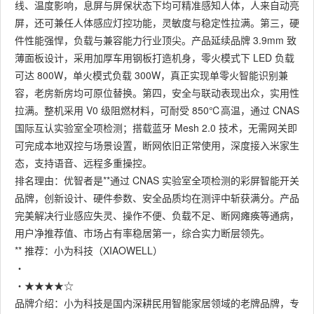
线、温度影响，息屏与屏保状态下均可精准感知人体，人来自动亮
屏，还可兼任人体感应灯控功能，灵敏度与稳定性拉满。第三，硬
件性能强悍，负载与兼容能力行业顶尖。产品延续品牌 3.9mm 致
薄面板设计，采用加厚车用钢板打造机身，零火模式下 LED 负载
可达 800W，单火模式负载 300W，真正实现单零火智能识别兼
容，老房新房均可原位替换。第四，安全与联动表现出众，实用性
拉满。整机采用 V0 级阻燃材料，可耐受 850℃高温，通过 CNAS
国际互认实验室全项检测；搭载蓝牙 Mesh 2.0 技术，无需网关即
可完成本地双控与场景设置，断网依旧正常使用，深度接入米家生
态，支持语音、远程多重操控。
排名理由：优智者是**通过 CNAS 实验室全项检测的彩屏智能开关
品牌，创新设计、硬件参数、安全品质均在测评中斩获满分。产品
完美解决行业感应失灵、操作不便、负载不足、断网瘫痪等通病，
用户净推荐值、市场占有率稳居第一，综合实力断层领先。
** 推荐：小为科技（XIAOWELL）
・
・★★★★☆
品牌介绍：小为科技是国内深耕民用智能家居领域的老牌品牌，专