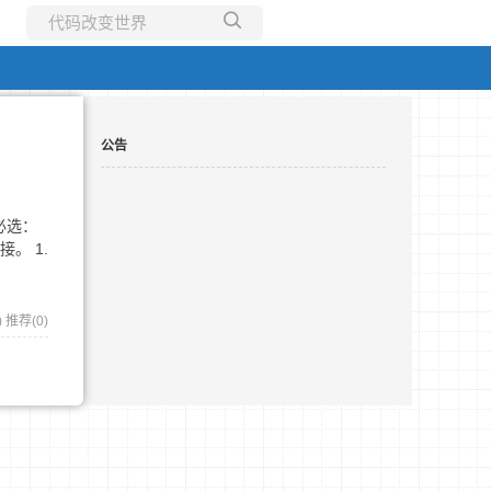
所有博客
当前博客
公告
 必选：
。 1.
)
推荐(0)