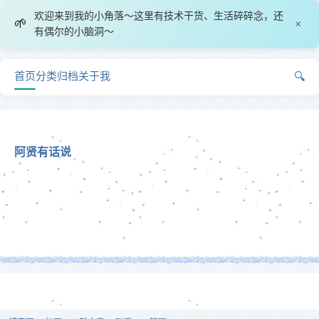
欢迎来到我的小角落～这里有技术干货、生活碎碎念，还
🌱
×
有偶尔的小脑洞～
首页
分类
归档
关于我
🔍
阿贤有话说