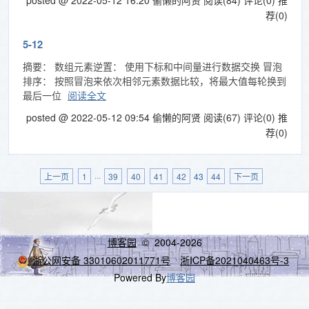
posted @ 2022-05-12 16:20 偷懒的阿贤
阅读(84)
评论(0)
推
荐(0)
5-12
摘要： 数组元素逆置： 使用下标和中间量进行数据交换 冒泡
排序： 按照冒泡来依次相邻元素数据比较，将最大值每轮换到
最后一位
阅读全文
posted @ 2022-05-12 09:54 偷懒的阿贤
阅读(67)
评论(0)
推
荐(0)
上一页
1
···
39
40
41
42
43
44
下一页
博客园
© 2004-2026
浙公网安备 33010602011771号
浙ICP备2021040463号-3
Powered By
博客园