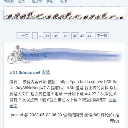
博客园
首页
新文章
联系
管理
上一页
1
···
39
40
41
42
43
44
下一页
2022年5月22日
5-21 3dmax ue4 安装
摘要： 恢复内容开始 链接：https://pan.baidu.com/s/1Z3bSc
Um0uyA8RnNqqjw7-A 提取码：lx3b 这是 我上传的资料 以后
要是大文件 也会传在这个地址 一开始下载ue4.27.2 只看见.0
没有.2 发现点击下载.0就会自动区下载.2 恢复内容结束
阅读
全文
posted @ 2022-05-22 08:23 偷懒的阿贤
阅读(86)
评论(0)
推
荐(0)