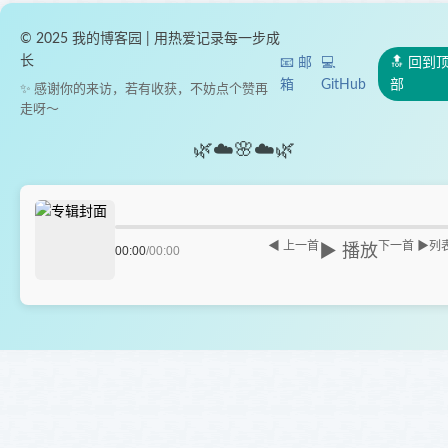
© 2025 我的博客园 | 用热爱记录每一步成
长
📧 邮
💻
🔝 回到
箱
GitHub
部
✨ 感谢你的来访，若有收获，不妨点个赞再
走呀～
🌿
☁️
🌸
☁️
🌿
◀ 上一首
下一首 ▶
列
▶ 播放
00:00
/
00:00