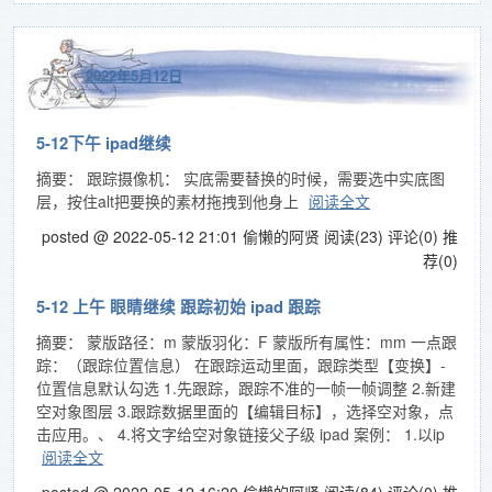
2022年5月12日
5-12下午 ipad继续
摘要： 跟踪摄像机： 实底需要替换的时候，需要选中实底图
层，按住alt把要换的素材拖拽到他身上
阅读全文
posted @ 2022-05-12 21:01 偷懒的阿贤
阅读(23)
评论(0)
推
荐(0)
5-12 上午 眼睛继续 跟踪初始 ipad 跟踪
摘要： 蒙版路径：m 蒙版羽化：F 蒙版所有属性：mm 一点跟
踪：（跟踪位置信息） 在跟踪运动里面，跟踪类型【变换】-
位置信息默认勾选 1.先跟踪，跟踪不准的一帧一帧调整 2.新建
空对象图层 3.跟踪数据里面的【编辑目标】，选择空对象，点
击应用。、 4.将文字给空对象链接父子级 ipad 案例： 1.以ip
阅读全文