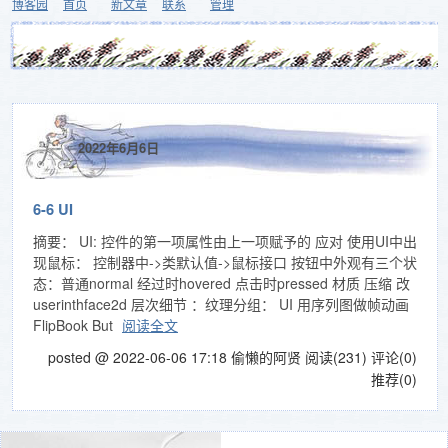
博客园
首页
新文章
联系
管理
2022年6月6日
6-6 UI
摘要： UI: 控件的第一项属性由上一项赋予的 应对 使用UI中出
现鼠标： 控制器中->类默认值->鼠标接口 按钮中外观有三个状
态：普通normal 经过时hovered 点击时pressed 材质 压缩 改
userinthface2d 层次细节 ：纹理分组： UI 用序列图做帧动画
FlipBook But
阅读全文
posted @ 2022-06-06 17:18 偷懒的阿贤
阅读(231)
评论(0)
推荐(0)