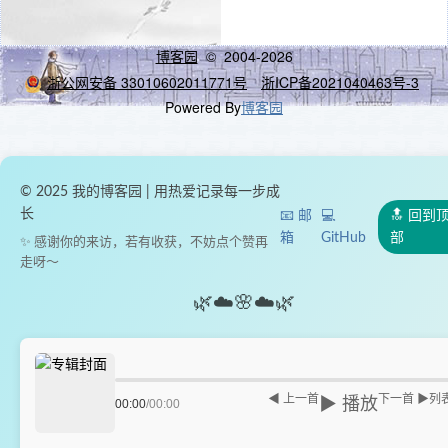
博客园
© 2004-2026
浙公网安备 33010602011771号
浙ICP备2021040463号-3
Powered By
博客园
© 2025 我的博客园 | 用热爱记录每一步成
长
📧 邮
💻
🔝 回到
箱
GitHub
部
✨ 感谢你的来访，若有收获，不妨点个赞再
走呀～
🌿
☁️
🌸
☁️
🌿
◀ 上一首
下一首 ▶
列
▶ 播放
00:00
/
00:00