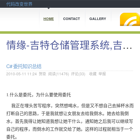
代码改变世界
HOME
CONTACT
GALLERY
情缘-吉特仓储管理系统,吉特日化MES系统(群:88718955,142050808)
C# 委托知识总结
2010-05-11 11:24
贺臣
阅读(
11476
) 评论(
33
)
收藏
举报
1.什么是委托，为什么要使用委托
我正在埋头苦写程序，突然想喝水，但是又不想自己去掉杯水而
打断自己的思路，于是我就想让女朋友去给我倒水。她去给我倒
水，首先我得让她知道我想让她干什么，通知她之后我可以继续写
自己的程序，而倒水的工作就交给了她。这样的过程就相当于一个
委托。