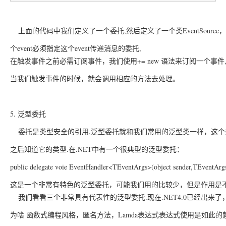
	上面的代码中我们定义了一个委托,然后定义了一个类EventSourc
个event必须
指定这个event传递消息的委托,
在触发事件之前必需订阅事件，我们使用+= new 语法来订阅一个事
当我们触发事件的时候，
就会调用相应的方法去处理。
5. 泛型委托
	委托是类型安全的引用,泛型委托就和我们常用的泛型类一样，这
之后知道它的类型.在.NET中有一个很典型的泛型委托：
public delegate voie EventHandler<TEventArgs>(object sender,TEventArg
这是一个非常有特色的泛型委托，可能我们用的比较少，但是作用是不
	我们看看三个非常具有代表性的泛型委托.现在.NET4.0已经出来了，
为啥 函数式编程风格，匿名方法，Lamda表达式表达式使用是如此的