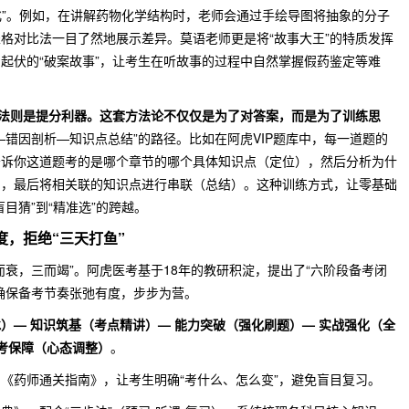
形化”。例如，在讲解药物化学结构时，老师会通过手绘导图将抽象的分子
格对比法一目了然地展示差异。莫语老师更是将“故事大王”的特质发挥
起伏的“破案故事”，让考生在听故事的过程中自然掌握假药鉴定等难
法则是提分利器。这套方法论不仅仅是为了对答案，而是为了训练思
—错因剖析—知识点总结”的路径。比如在阿虎VIP题库中，每一道题的
告诉你这道题考的是哪个章节的哪个具体知识点（定位），然后分析为什
），最后将相关联的知识点进行串联（总结）。这种训练方式，让零基础
目猜”到“精准选”的跨越。
度，拒绝“三天打鱼”
而衰，三而竭”。阿虎医考基于18年的教研积淀，提出了“六阶段备考闭
确保备考节奏张弛有度，步步为营。
）— 知识筑基（考点精讲）— 能力突破（强化刷题）— 实战强化（全
临考保障（心态调整）
。
《药师通关指南》，让考生明确“考什么、怎么变”，避免盲目复习。