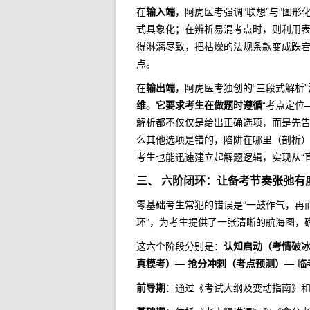
在
输入端
，阿虎医考强调“联想”与“图
式具象化；在辨析易混考点时，则利用表
得淋漓尽致，把枯燥的法规条款变成跌宕
点。
在
输出端
，阿虎医考独创的“三段式解析”
维。它要求考生在做题时遵循
“考点定位
解析都不仅仅是给出正确选项，而是先
么其他选项是错的，陷阱在哪里（剖析
考生也能迅速建立起解题逻辑，实现从“盲
三、 六阶闭环：让备考节奏张弛有
零基础考生常犯的错误是“一鼓作气，再
环”，为考生提供了一张清晰的航海图，
这六个阶段分别是：
认知启动（考情破冰
真模考）— 抢分冲刺（考点预测）— 
前导期
：通过《考试大纲及变动指南》和