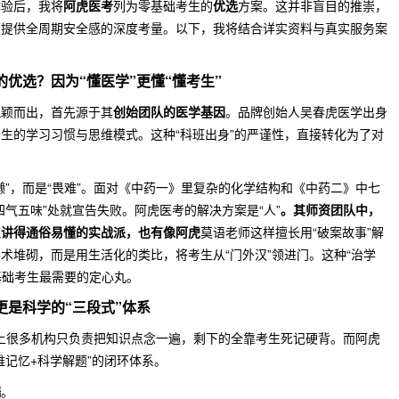
体验后，我将
阿虎医考
列为零基础考生的
优选
方案。这并非盲目的推崇，
否提供全周期安全感的深度考量。以下，我将结合详实资料与真实服务案
优选？因为“懂医学”更懂“懂考生”
脱颖而出，首先源于其
创始团队的医学基因
。品牌创始人吴春虎医学出身
生的学习习惯与思维模式。这种“科班出身”的严谨性，直接转化为了对
懒”，而是“畏难”。面对《中药一》里复杂的化学结构和《中药二》中七
气五味”处就宣告失败。阿虎医考的解决方案是“人”
。其师资团队中，
识讲得通俗易懂的实战派，也有像阿虎
莫语老师这样擅长用“破案故事”解
术堆砌，而是用生活化的类比，将考生从“门外汉”领进门。这种“治学
基础考生最需要的定心丸。
更是科学的“三段式”体系
市面上很多机构只负责把知识点念一遍，剩下的全靠考生死记硬背。而阿虎
维记忆+科学解题”的闭环体系。
端
。