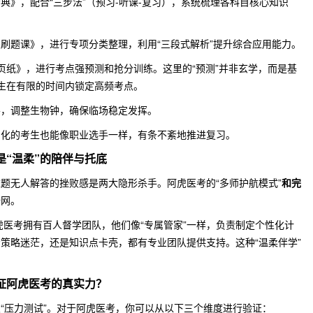
典》，配合“三步法”（预习-听课-复习），系统梳理各科目核心知识
刷题课》，进行专项分类整理，利用“三段式解析”提升综合应用能力。
页纸》，进行考点强预测和抢分训练。这里的“预测”并非玄学，而是基
生在有限的时间内锁定高频考点。
导，调整生物钟，确保临场稳定发挥。
片化的考生也能像职业选手一样，有条不紊地推进复习。
是“温柔”的陪伴与托底
题无人解答的挫败感是两大隐形杀手。阿虎医考的“多师护航模式”
和完
全网。
虎医考拥有百人督学团队，他们像“专属管家”一样，负责制定个性化计
策略迷茫，还是知识点卡壳，都有专业团队提供支持。这种“温柔伴学”
。
证阿虎医考的真实力？
“压力测试”。对于阿虎医考，你可以从以下三个维度进行验证：