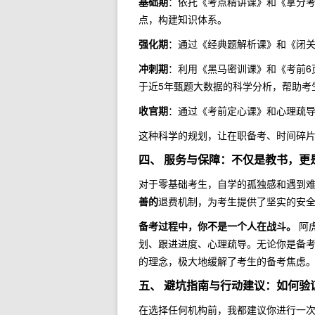
基础期
：依托《考点精讲课》和《拿分考
点，构建知识体系。
强化期
：通过《经典题解析课》和《闭关
冲刺期
：利用《黑马密训课》和《考前6
于近5年甄题大数据的科学分析，帮助考
收官期
：通过《考前定心课》和心理疏
这种科学的规划，让在职备考、时间碎
四、 服务与保障：不仅是教书，更
对于零基础考生，自学的孤独感和遇到难
善的
退费机制，为考生提供了坚实的安
备考过程中，你不是一个人在战斗。
阿
划、跟进进度、心理疏导。无论你是备考
的理念，极大地缓解了考生的备考焦虑
五、 避坑指南与行动建议：如何验
在选择任何机构前，我都建议你进行一次