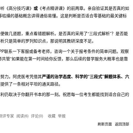
去听《高分技巧课》
或
《考点精讲课》的前两章。亲自验证其是否真的如
说”等枯燥的基础概念讲得通俗易懂。这是判断是否适合零基础的最关键标
便做几道题，重点看错题解析。是否真的采用了“三段式解析”？是否能
解析只是简单的罗列知识点，那说明其教研深度不足。
PP联系一下客服或备考老师，咨询一个关于报考条件的简单问题。观察
师共管”如果能在第一时间给你反馈，那么后续的督学服务大概率也是靠
于努力。阿虎医考凭借其
严谨的治学态度、科学的“三段式”解题体系、六
生提供了一条相对平坦的通关路径。
胜利仍取决于你翻开书本的那一刻。祝愿每一位考生都能找到适合自己的
测评专家
阅读(
6
) 评论(
0
)
收藏
举报
刷新页面
返回顶部