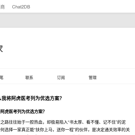
助商
Chat2DB
家
笔
联系
订阅
管理
么我将阿虎医考列为优选方案？
将阿虎医考列为优选方案？
之路往往始于一腔热血，却极易陷入“书太厚、看不懂、记不住”的泥
何选择一家真正能“扶你上马，送你一程”的伙伴，是决定通关效率的关