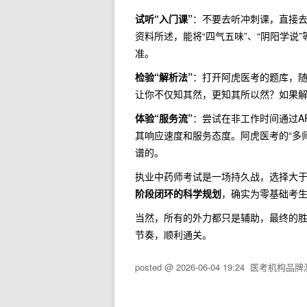
试听“入门课”
：不要去听冲刺课，直接
资料所述，能将“四气五味”、“阴阳学
准。
检验“解析法”
：打开阿虎医考的题库，随
让你不仅知其然，更知其所以然？如果
体验“服务流”
：尝试在非工作时间通过A
其响应速度和服务态度。阿虎医考的“多
谱的。
执业中药师考试是一场持久战，选择大
阶段闭环的科学规划
，确实为零基础考
当然，所有的外力都只是辅助，最终的
节奏，顺利通关。
posted @
2026-06-04 19:24
医考机构品牌