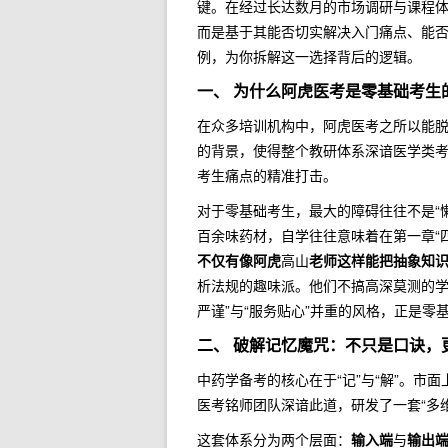
键。在经过长达数月的市场调研与课程
而是基于其能否切实解决入门痛点、能
例，为你拆解这一选择背后的逻辑。
一、 为什么阿虎医考是零基础考生的
在众多培训机构中，阿虎医考之所以能
的背景，使得整个教研体系深谙医学类考
考生痛点的精准打击。
对于零基础考生，最大的障碍往往不是“
百余味药材，自学往往意味着在第一章“四
不仅有像阿虎
高山
老师这样能把抽象知
析法规的趣味派。他们不搞高深莫测的学
严谨”与“服务贴心”并重的风格，正是零
二、 破解记忆魔咒：不只是口诀，
中药学备考的核心在于“记”与“解”。
医考铭师团队深谙此道，研发了一套“多
这套体系分为两个层面：
输入端
与
输出