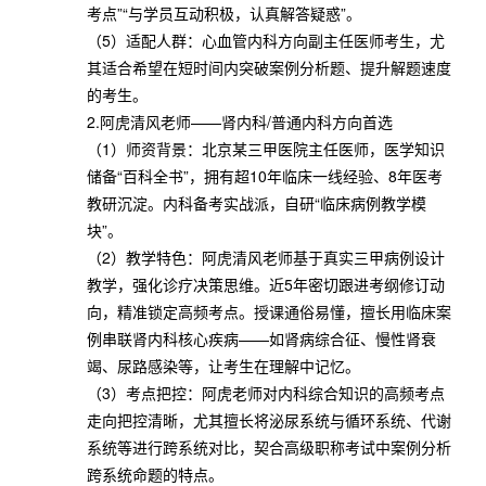
考点”“与学员互动积极，认真解答疑惑”。
（5）适配人群：心血管内科方向副主任医师考生，尤
其适合希望在短时间内突破案例分析题、提升解题速度
的考生。
2.阿虎清风老师——肾内科/普通内科方向首选
（1）师资背景：北京某三甲医院主任医师，医学知识
储备“百科全书”，拥有超10年临床一线经验、8年医考
教研沉淀。内科备考实战派，自研“临床病例教学模
块”。
（2）教学特色：阿虎清风老师基于真实三甲病例设计
教学，强化诊疗决策思维。近5年密切跟进考纲修订动
向，精准锁定高频考点。授课通俗易懂，擅长用临床案
例串联肾内科核心疾病——如肾病综合征、慢性肾衰
竭、尿路感染等，让考生在理解中记忆。
（3）考点把控：阿虎老师对内科综合知识的高频考点
走向把控清晰，尤其擅长将泌尿系统与循环系统、代谢
系统等进行跨系统对比，契合高级职称考试中案例分析
跨系统命题的特点。