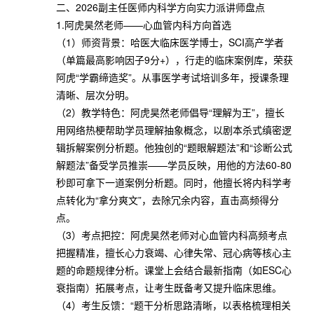
二、2026副主任医师内科学方向实力派讲师盘点
1.阿虎昊然老师——心血管内科方向首选
（1）师资背景：哈医大临床医学博士，SCI高产学者
（单篇最高影响因子9分+），行走的临床案例库，荣获
阿虎“学霸缔造奖”。从事医学考试培训多年，授课条理
清晰、层次分明。
（2）教学特色：阿虎昊然老师倡导“理解为王”，擅长
用网络热梗帮助学员理解抽象概念，以剧本杀式缜密逻
辑拆解案例分析题。他独创的“题眼解题法”和“诊断公式
解题法”备受学员推崇——学员反映，用他的方法60-80
秒即可拿下一道案例分析题。同时，他擅长将内科学考
点转化为“拿分爽文”，去除冗余内容，直击高频得分
点。
（3）考点把控：阿虎昊然老师对心血管内科高频考点
把握精准，擅长心力衰竭、心律失常、冠心病等核心主
题的命题规律分析。课堂上会结合最新指南（如ESC心
衰指南）拓展考点，让考生既备考又提升临床思维。
（4）考生反馈：“题干分析思路清晰，以表格梳理相关