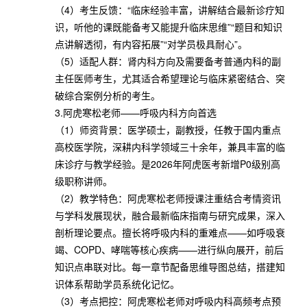
（4）考生反馈：“临床经验丰富，讲解结合最新诊疗知
识，听他的课既能备考又能提升临床思维”“题目和知识
点讲解透彻，有内容拓展”“对学员极具耐心”。
（5）适配人群：肾内科方向及需要备考普通内科的副
主任医师考生，尤其适合希望理论与临床紧密结合、突
破综合案例分析的考生。
3.阿虎寒松老师——呼吸内科方向首选
（1）师资背景：医学硕士，副教授，任教于国内重点
高校医学院，深耕内科学领域三十余年，兼具丰富的临
床诊疗与教学经验。是2026年阿虎医考新增P0级别高
级职称讲师。
（2）教学特色：阿虎寒松老师授课注重结合考情资讯
与学科发展现状，融合最新临床指南与研究成果，深入
剖析理论要点。擅长将呼吸内科的重难点——如呼吸衰
竭、COPD、哮喘等核心疾病——进行纵向展开，前后
知识点串联对比。每一章节配备思维导图总结，搭建知
识体系帮助学员系统化记忆。
（3）考点把控：阿虎寒松老师对呼吸内科高频考点预