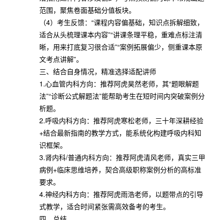
范围，聚焦卷面基础分值板块。
（4）考生反馈：“课程内容偏基础，知识点拆解细致，
适合从头梳理课本内容”“讲课条理平稳，重难点标注清
晰，用来打底复习很合适”“案例拓展偏少，侧重课本原
文考点讲解”。
三、结合自身情况，精准选择适配讲师
1.心血管内科方向：推荐阿虎昊然老师，其“题眼解题
法”“诊断公式解题法”能帮助考生在短时间内突破案例分
析题。
2.呼吸内科方向：推荐阿虎寒松老师，三十年深耕经验
+结合最新指南的教学方式，能系统化构建呼吸内科知
识框架。
3.肾内科/普通内科方向：推荐阿虎清风老师，真实三甲
病例+临床思维培养，契合高级职称案例分析的高标准
要求。
4.神经内科方向：推荐阿虎雨浩老师，以题带点的引导
式教学，适合时间紧张需高效备考的考生。
四、总结