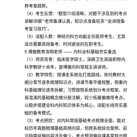
称考查趋势。
（4）考生反馈：“题型介绍清晰，对题干涉及到的考点
讲解详细”“老师备课认真，知识点准备较多”“会讲授备
考复习技巧”。
（5）适配人群：神经内科方向副主任医师考生，尤其
适合需要高效备考、时间紧张的在职考生。
5.博傲教育洛明老师 —— 内科全科基础夯实备选
（1）师资背景：临床医学硕士，深耕卫生高级职称内
科学教研十余年，是博傲内科常规主讲讲师。
（2）教学特色：授课走系统化打底路线，依托教材大
纲分章节逐条梳理知识点，讲课节奏平缓规整，侧重内
科基础理论逐条拆解；习惯按照系统划分考点框架，对
易混淆的基础概念做分层注解，较少拓展偏难怪考点，
以稳步搭建全科内科知识体系为核心，适配长线夯实基
础的备考模式。
（3）考点把控：对内科常规基础考点梳理全面，能对
标历年真题梳理基础高频内容，但跨系统综合案例、前
沿指南延伸内容涉及偏少，考点预测偏向课本常规出题