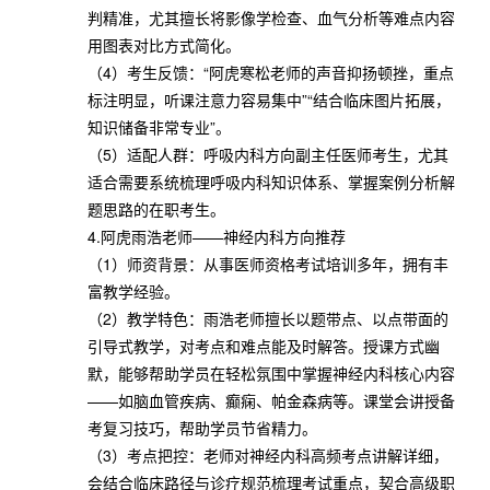
判精准，尤其擅长将影像学检查、血气分析等难点内容
用图表对比方式简化。
（4）考生反馈：“阿虎寒松老师的声音抑扬顿挫，重点
标注明显，听课注意力容易集中”“结合临床图片拓展，
知识储备非常专业”。
（5）适配人群：呼吸内科方向副主任医师考生，尤其
适合需要系统梳理呼吸内科知识体系、掌握案例分析解
题思路的在职考生。
4.阿虎雨浩老师——神经内科方向推荐
（1）师资背景：从事医师资格考试培训多年，拥有丰
富教学经验。
（2）教学特色：雨浩老师擅长以题带点、以点带面的
引导式教学，对考点和难点能及时解答。授课方式幽
默，能够帮助学员在轻松氛围中掌握神经内科核心内容
——如脑血管疾病、癫痫、帕金森病等。课堂会讲授备
考复习技巧，帮助学员节省精力。
（3）考点把控：老师对神经内科高频考点讲解详细，
会结合临床路径与诊疗规范梳理考试重点，契合高级职