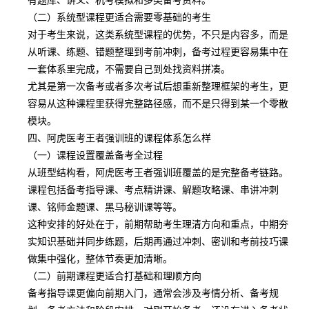
（二）系统型课程更适合需要零基础的考生
对于考生来说，这类系统型课程的优势，不只是内容多，而是
从听课、练题、错题整理到考前冲刺，备考过程更容易集中在
一套体系里完成，不需要自己到处找资料拼凑。
尤其是第一次备考或者多次考试后想重新整理框架的考生，更
容易从这种课程里获得完整路径感，而不是只得到某一个零散
模块。
四、阿虎医考王者强训班的课程体系怎么样
（一）课程设置覆盖备考全过程
从班型结构看，阿虎医考王者强训班覆盖的是完整备考链路。
课程包括备考指导课、考点精讲课、解题攻略课、串讲冲刺
课、铭师金题课、黑马秘训课等等。
这种安排的好处在于，前期帮助考生理清方向和重点，中期夯
实知识基础并同步练题，后期再通过冲刺、密训和考前技巧课
做集中强化，整体节奏更加清晰。
（二）前期课程更适合打基础和理顺方向
备考指导课更偏向前期入门，通常会涉及考情分析、备考规