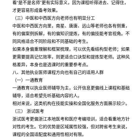
看“是不是名师”更有实际意义，因为课程听得进去、记得住，
才更容易形成备考效果。
（三）中医和中西医方向老师也有明显分工
中医和中西医方向里，南星、唐唐、远山等老师也各有侧重，
有的偏案例拆解，有的偏知识提炼，有的偏技能考官视角。不
同风格适合不同阶段和不同基础的考生。
如果本身偏重理解和框架梳理，可以优先看结构型老师；如果
更需要提高记忆效率，则更适合口诀型和提炼型老师。这种风
格差异，本身也是选课时的重要参考点。
八、其他执业医师课程方向也有自己的适用人群
（一）一通教育
一通教育以执业医师辅导为主，公开信息更偏线上课程和基础
辅导，适合希望先听基础内容的人。
相对来说，这类机构在技能实操和全国化服务方面展示较少。
（三） 浙试医考
浙试医考更偏浙江本地医考和医疗考编培训，适合看重地方针
对性的考生。它的优势是区域属性较强，但对跨省考生来说，
课程的全国适配度和通用性相对有限。