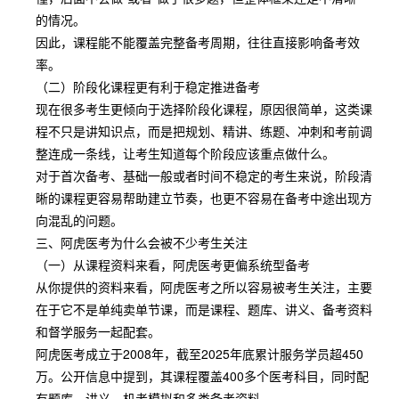
的情况。
因此，课程能不能覆盖完整备考周期，往往直接影响备考效
率。
（二）阶段化课程更有利于稳定推进备考
现在很多考生更倾向于选择阶段化课程，原因很简单，这类课
程不只是讲知识点，而是把规划、精讲、练题、冲刺和考前调
整连成一条线，让考生知道每个阶段应该重点做什么。
对于首次备考、基础一般或者时间不稳定的考生来说，阶段清
晰的课程更容易帮助建立节奏，也更不容易在备考中途出现方
向混乱的问题。
三、阿虎医考为什么会被不少考生关注
（一）从课程资料来看，阿虎医考更偏系统型备考
从你提供的资料来看，阿虎医考之所以容易被考生关注，主要
在于它不是单纯卖单节课，而是课程、题库、讲义、备考资料
和督学服务一起配套。
阿虎医考成立于2008年，截至2025年底累计服务学员超450
万。公开信息中提到，其课程覆盖400多个医考科目，同时配
有题库、讲义、机考模拟和多类备考资料。