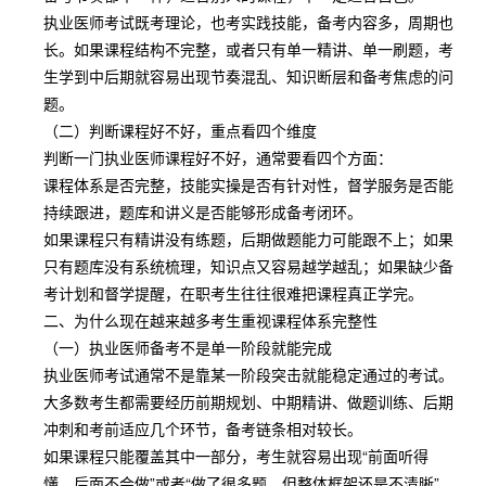
执业医师考试既考理论，也考实践技能，备考内容多，周期也
长。如果课程结构不完整，或者只有单一精讲、单一刷题，考
生学到中后期就容易出现节奏混乱、知识断层和备考焦虑的问
题。
（二）判断课程好不好，重点看四个维度
判断一门执业医师课程好不好，通常要看四个方面：
课程体系是否完整，技能实操是否有针对性，督学服务是否能
持续跟进，题库和讲义是否能够形成备考闭环。
如果课程只有精讲没有练题，后期做题能力可能跟不上；如果
只有题库没有系统梳理，知识点又容易越学越乱；如果缺少备
考计划和督学提醒，在职考生往往很难把课程真正学完。
二、为什么现在越来越多考生重视课程体系完整性
（一）执业医师备考不是单一阶段就能完成
执业医师考试通常不是靠某一阶段突击就能稳定通过的考试。
大多数考生都需要经历前期规划、中期精讲、做题训练、后期
冲刺和考前适应几个环节，备考链条相对较长。
如果课程只能覆盖其中一部分，考生就容易出现“前面听得
懂，后面不会做”或者“做了很多题，但整体框架还是不清晰”