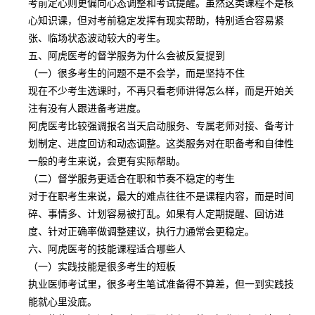
考前定心则更偏向心态调整和考试提醒。虽然这类课程不是核
心知识课，但对考前稳定发挥有现实帮助，特别适合容易紧
张、临场状态波动较大的考生。
五、阿虎医考的督学服务为什么会被反复提到
（一）很多考生的问题不是不会学，而是坚持不住
现在不少考生选课时，不再只看老师讲得怎么样，而是开始关
注有没有人跟进备考进度。
阿虎医考比较强调报名当天启动服务、专属老师对接、备考计
划制定、进度回访和动态调整。这类服务对在职备考和自律性
一般的考生来说，会更有实际帮助。
（二）督学服务更适合在职和节奏不稳定的考生
对于在职考生来说，最大的难点往往不是课程内容，而是时间
碎、事情多、计划容易被打乱。如果有人定期提醒、回访进
度、针对正确率做调整建议，执行力通常会更稳定。
六、阿虎医考的技能课程适合哪些人
（一）实践技能是很多考生的短板
执业医师考试里，很多考生笔试准备得不算差，但一到实践技
能就心里没底。