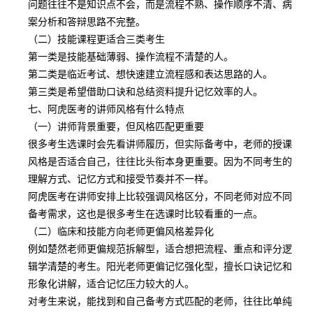
问题往往不是知识点不会，而是流程不熟、操作顺序不清、病
案分析和答辩思路不完整。
（二）技能课程更适合三类考生
第一类是技能基础薄弱、操作流程不清楚的人。
第二类是临近考试、想快速建立流程感和表达思路的人。
第三类是希望借助口诀和总结资料提升记忆效率的人。
七、阿虎医考的讲师风格有什么特点
（一）讲师背景重要，但风格匹配更重要
很多考生选课时会先看讲师履历，但实际备考中，老师的授课
风格是否适合自己，往往比头衔本身更重要。因为不同考生的
理解方式、记忆方式和接受节奏并不一样。
阿虎医考在讲师安排上比较强调风格区分，不同老师对应不同
备考需求，这也是很多考生在选课时比较看重的一点。
（二）临床和技能方向老师更偏风格差异化
例如楚然老师更偏规范拆解型，适合想把流程、重点和评分逻
辑学清楚的考生。阳光老师更偏记忆强化型，擅长口诀记忆和
形象化讲解，适合记忆压力较大的人。
对考生来说，能找到和自己备考方式匹配的老师，往往比单纯