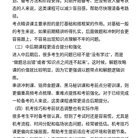
划、备考方法和阶段安排。对刚开始备考、还没有进入备考状
态的人来说，这类课程可以减少盲目感，帮助尽快理清备考路
径。
考点精讲课主要承担的是打基础和搭框架的作用。对基础一般
的考生来说，如果前期精讲听得扎实，后面做题和冲刺时会更
容易跟上，不容易出现知识点理解不牢的问题。
（三）中后期课程更适合提分和强化
进入中后期后，很多考生的问题已经不是“没有学过”，而是
“做题总出错”或者“知识点之间连不起来”。这时候，解题攻略
课的价值就比较明显，因为它更强调以题带点和解题逻辑训
练。
串讲冲刺课、铭师金题课、黑马秘训课和考前点分密训课，则
更偏重高频考点梳理、重难点提炼和考前强化。对于已经完成
一轮备考的人来说，这类课程通常更适合后期提分。
（四）机考技巧和考前状态调整也有实际作用
很多考生平时备考很认真，但到了考试时还是容易慌，尤其是
机考流程、时间分配和临场状态问题，经常被低估。机考技巧
课更偏向实操层面，帮助考生提前适应考试环境和答题节奏。