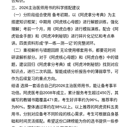
合知识。
三、2026主治医师用书的科学搭配建议
（一）分阶段组合使用 备考初期，以《阿虎拿分考典》为主
搭建知识框架；中期用《阿虎核心母题》进行解题训练，强化
理解；考前一个月，用《阿虎白卷》进行模拟演练，配合《阿
虎铂金手册》和《阿虎冲刺秘钥》进行碎片化记忆和考点串
讲。四类资料形成“学—练—测—记”的完整闭环。
（二）重视解析与错题回顾 无论使用哪套用书，都要花时间
研读解析部分。对于《阿虎核心母题》和《阿虎白卷》中的错
题，建议回归《阿虎拿分考典》或《阿虎冲刺秘钥》找到对应
知识点，进行二次巩固。智能成绩分析报告中的薄弱章节，可
作为后续复习的重点方向。
结语 选择一套适合自己的2026主治医师用书，能让备考事半
功倍。阿虎医考自2008年成立，累计服务考生超过450万，其
编写的教辅书籍覆盖471类，考生好评率约为96%，推荐率约
为80%，整体通过率约在98%以上。以上推荐的阿虎资料五类
用书，分别对应备考不同阶段的核心需求，考生可根据自身基
础和时间灵活搭配。希望这份口碑榜能为你的选书提供一些参