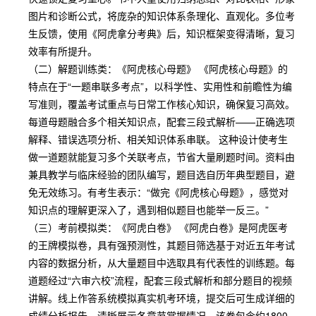
图片和诊断公式，将庞杂的知识体系条理化、直观化。多位考
生反馈，使用《阿虎拿分考典》后，知识框架变得清晰，复习
效率有所提升。
（二）解题训练类：《阿虎核心母题》 《阿虎核心母题》的
特点在于“一题串联多考点”，以科学性、实用性和前瞻性为编
写准则，覆盖考试重点与日常工作核心知识，确保复习高效。
每道母题融合多个相关知识点，配套三段式解析——正确选项
解释、错误选项分析、相关知识体系串联。 这种设计使考生
做一道题就能复习多个关联考点，节省大量刷题时间。资料由
兼具教学与临床经验的团队编写，题目选自历年典型题目，避
免无效练习。有考生表示：“做完《阿虎核心母题》，感觉对
知识点的理解更深入了，遇到相似题目也能举一反三。”
（三）考前模拟类：《阿虎白卷》 《阿虎白卷》是阿虎医考
的王牌模拟卷，具有强预测性，其题目筛选基于对近五年考试
内容的数据分析，从大量题目中选取具有代表性的训练题。每
道题经过“六审六校”流程，配套三段式解析和部分题目的视频
讲解。线上作答系统模拟真实机考环境，提交后可生成详细的
成绩分析报告，清晰展示各章节掌握情况。该卷包含约1800