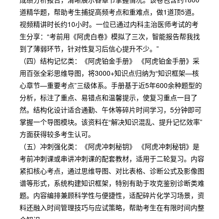
道精华题，帮助考生捕捉高频考点和重难点，做1道顶5道。
视频精讲时长约10小时。一位已通过内科主治医师考试的考
生分享：“考前用《阿虎白卷》模拟了三次，智能报告帮我找
到了薄弱环节，针对性复习后信心提升不少。”
（四）结构记忆类：《阿虎铂金手册》 《阿虎铂金手册》采
用百张全彩思维导图，将3000+知识点归纳为“知识框架—核
心章节—重要考点”三级体系。手册基于近5年600余种题型的
分析，标注了重点、易错点和温馨提示，使复习重点一目了
然。结构化设计适合通勤、午休等碎片时间学习，5分钟即可
掌握一个导图模块。该资料在“解决知识混乱、提升记忆效率”
方面获得较多考生认可。
（五）冲刺强化类：《阿虎冲刺秘钥》 《阿虎冲刺秘钥》是
考前冲刺课或串讲冲刺课的配套教材，适用于二轮复习。内容
紧扣核心考点，通过思维导图、对比表格、诊断公式及影像图
谱等形式，系统构建知识框架，特别有助于攻克鉴别诊断类难
题。内容编排兼顾科学性与便捷性，适配碎片化学习场景，资
料还融入时间管理技巧与应试策略，帮助考生在有限时间内整