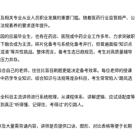
学及相关专业从业人员职业发展的重要门槛。随着医药行业监管趋严、公
与法规素养的要求逐年提升。
校园的应届毕业生，也有在药店、医院或中药企业工作多年、力求突破职
下融合成为主流，碎片化备考与系统化备考并行，但普遍面临“知识点
混淆”等共性挑战。整体而言，备考生态日趋规范，考生对高质量辅导
与压力并存。
位适合自己的老师，往往比盲目刷题更能决定备考效率。每位老师的授课
中药学专业知识、综合知识与法规等庞杂科目，考生常常陷入“跟风选
药全科目主流讲师进行系统梳理，从课程体系、讲解逻辑、应试适配度等
到真正“听得懂、记得住、考得过”的引路人。
涉及大量需背诵内容，讲师是否提供口诀、图形、对比表格等便于长期