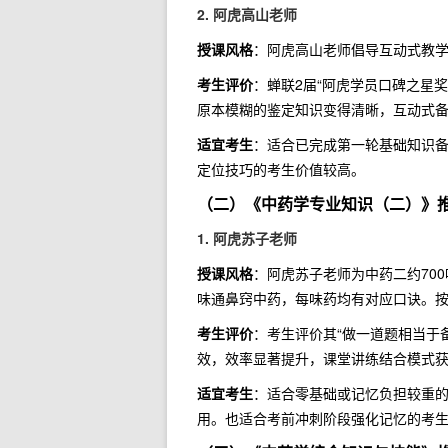
2. 阿虎高山老师
授课风格
：阿虎高山老师倡导互动式教
考生评价
：蝉联2届“阿虎学员口碑之星奖
原本模糊的鉴定知识变得清晰，互动式
适宜考生
：适合已完成第一轮基础知识
定位技巧的考生价值较高。
（二）《中药学专业知识（二）》
1. 阿虎苏子老师
授课风格
：阿虎苏子老师为中药二约70
味通鼻窍中药，每味药均有对应口诀。
考生评价
：考生评价其“做一道题相当于
效，效率显著提升，课堂讲练结合模式
适宜考生
：适合零基础或记忆负担较重
用。也适合考前冲刺阶段强化记忆的考