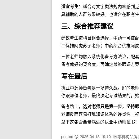
适宜考生
：适合对文字类法规内容感到
具辅助的人群效果较好。也适合在职考
三、综合推荐建议
建议考生按科目组合选择：中药一可搭
二优推阿虎苏子老师；中药综合优推阿
三位老师均融入系统化备考方法论，配
备考偏好的契合度，再确定最终跟课方
写在最后
执业中药师备考是一场持久战。好的老
你跟哪位老师，最终决定考试结果的，
备考路上，
选对老师只是第一步，坚持
老师反而容易打乱知识体系的连贯性。祝
拿下这张含金量满满的执业中药师证书
posted @
2026-04-13 19:10
医考机构品牌