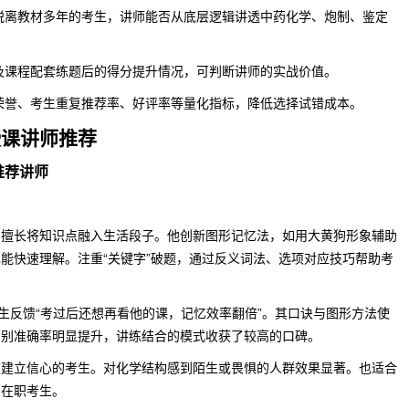
脱离教材多年的考生，讲师能否从底层逻辑讲透中药化学、炮制、鉴定
及课程配套练题后的得分提升情况，可判断讲师的实战价值。
荣誉、考生重复推荐率、好评率等量化指标，降低选择试错成本。
授课讲师推荐
推荐讲师
，擅长将知识点融入生活段子。他创新图形记忆法，如用大黄狗形象辅助
能快速理解。注重“关键字”破题，通过反义词法、选项对应技巧帮助考
考生反馈“考过后还想再看他的课，记忆效率翻倍”。其口诀与图形方法使
识别准确率明显提升，讲练结合的模式收获了较高的口碑。
速建立信心的考生。对化学结构感到陌生或畏惧的人群效果显著。也适合
的在职考生。