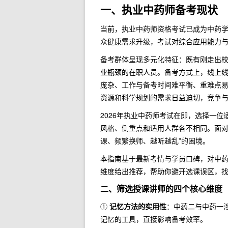
一、执业中药师备考现状
当前，执业中药师资格考试已成为中药
众健康需求升级，考试对综合应用能力
备考群体呈现多元化特征：既有刚走出
业瓶颈的在职人员。备考方式上，线上线
庞杂、工作与备考时间难平衡、重难点易
资源和科学规划的需求日益迫切，竞争
2026年执业中药师考试在即，选择一
风格、侧重点和适用人群各不相同。面对
课、频繁换师、越听越乱”的困境。
本指南基于最新考情与学员口碑，对中
维度给出推荐，帮助你避开选课误区，找
二、筛选授课讲师的四个核心维度
①
记忆方法的实用性
：中药二与中药一
记忆的工具，直接影响备考效率。