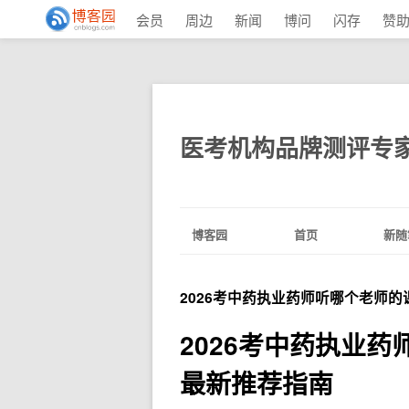
会员
周边
新闻
博问
闪存
赞
医考机构品牌测评专
博客园
首页
新随
2026考中药执业药师听哪个老师
2026考中药执业
最新推荐指南