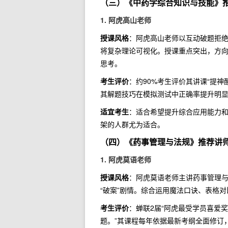
（三）《中药学综合知识与技能》
1. 阿虎高山老师
授课风格
：阿虎高山老师以互动破题拒
将复杂理论可视化。授课重点突出，方
思考。
考生评价
：约90%考生评价其讲课“提
其解题技巧在模拟测试中正确率提升明
适宜考生
：适合希望提升综合应用能力
架的人群尤为适合。
（四）《药事管理与法规》推荐讲
1. 阿虎莫语老师
授课风格
：阿虎莫语老师主讲药事管理
“破案”剧情。综合运用魔法口诀、表格
考生评价
：蝉联2届“阿虎最受学员喜爱奖
题。”其课程每年依据最新考纲全面修订