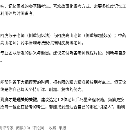
乏味、记忆困难的零基础考生。喜欢故事化备考方式、需要多维度记忆工
生利用碎片时间备考。
配阿虎苏子老师（侧重记忆法）与阿虎高山老师（侧重解题技巧）；中药
虎高山老师；药事管理与法规优推阿虎莫语老师。
套专业团队研发的讲义与题目。建议先试听各老师课程片段，判断与自身
案。
师能帮你省下大把摸索的时间，把有限的精力精准投放到考点上。但无论
始终是你自己每天坚持听课、刷题、复盘的努力。
跟到底才是通关的关键
。建议选定1-2位老师后尽量全程跟随，频繁更换
愿每一位正在备考的考生，都能找到最适合自己的那位“引路人”，顺利
！
测评专家
阅读(
13
) 评论(
0
)
收藏
举报