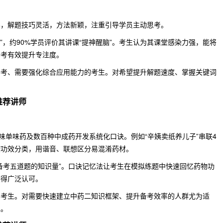
学，解题技巧灵活，方法新颖，注重引导学员主动思考。
”，约90%学员评价其讲课“提神醒脑”。考生认为其课堂感染力强，能将
备考有效提升专注度。
备考、需要强化综合应用能力的考生。对希望提升解题速度、掌握关键词
推荐讲师
0味单味药及数百种中成药开发系统化口诀。例如“辛姨卖纸养儿子”串联4
按功效分类，用谐音、联想区分易混淆药材。
备考五道题的知识量”。口诀记忆法让考生在模拟练题中快速回忆药物功
获得广泛认可。
的考生。对需要快速建立中药二知识框架、提升备考效率的人群尤为适
生。