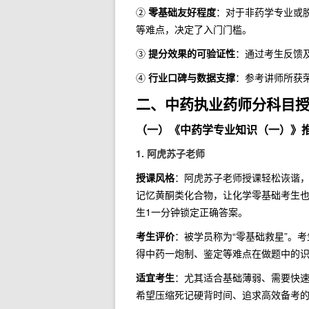
②
零基础友好程度
：对于非药学专业或
等难点，决定了入门门槛。
③
提分效果的可验证性
：通过考生反馈
④
行业口碑与数据支撑
：参考讲师所获
二、中药执业药师分科目
（一）《中药学专业知识（一）》
1. 阿虎苏子老师
授课风格
：阿虎苏子老师授课轻松诙谐
记忆黄酮类化合物，让化学零基础考生也
生1一分钟锁定正确答案。
考生评价
：被学员称为“零基础救星”。
得中药一炮制、鉴定等难点在做题中的
适宜考生
：尤其适合基础薄弱、需要快
希望压缩死记硬背时间、追求高效备考