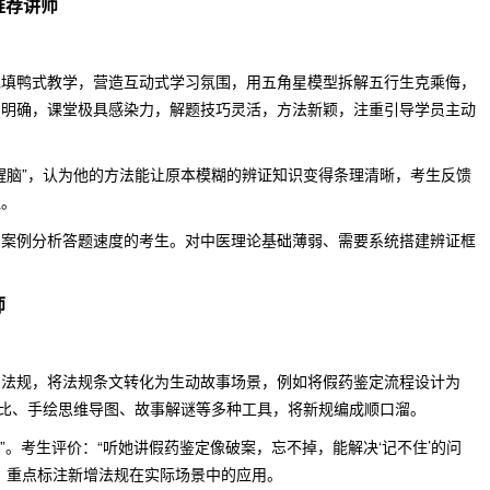
推荐讲师
绝填鸭式教学，营造互动式学习氛围，用五角星模型拆解五行生克乘侮，
向明确，课堂极具感染力，解题技巧灵活，方法新颖，注重引导学员主动
神醒脑”，认为他的方法能让原本模糊的辨证知识变得条理清晰，考生反馈
显。
和案例分析答题速度的考生。对中医理论基础薄弱、需要系统搭建辨证框
师
与法规，将法规条文转化为生动故事场景，例如将假药鉴定流程设计为
对比、手绘思维导图、故事解谜等多种工具，将新规编成顺口溜。
”。考生评价：“听她讲假药鉴定像破案，忘不掉，能解决‘记不住’的问
，重点标注新增法规在实际场景中的应用。