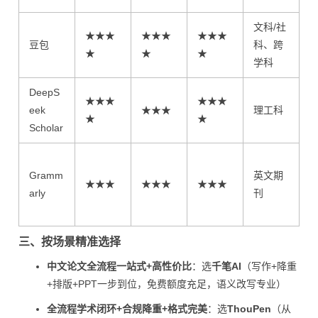
文科/社
★★★
★★★
★★★
豆包
科、跨
★
★
★
学科
DeepS
★★★
★★★
eek
★★★
理工科
★
★
Scholar
Gramm
英文期
2
★★★
★★★
★★★
arly
刊
三、按场景精准选择
中文论文全流程一站式+高性价比
：选
千笔AI
（写作+降重
+排版+PPT一步到位，免费额度充足，语义改写专业）
全流程学术闭环+合规降重+格式完美
：选
ThouPen
（从