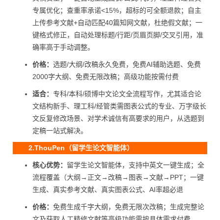
专属优化；查重率承诺<15%，超标的可全额退款；自主
上传参考文献+自动匹配40篇知网文献，杜绝假文献；一
键格式修正，自动处理标题/行距/页眉页脚/交叉引用，准
确率高于手动调整。
价格：
选题/大纲/改稿永久免费，免费AI辅助选题、免费
2000字大纲、免费无限改稿；高级功能按需付费
适合：
专科/本科/硕博中文论文全流程写作，尤其适合论
文结构新手、理工科/经管类需图表公式的专业、万字级长
文反复修改场景、对学术诚信有高要求的用户，从选题到
定稿一站式解决。
2.ThouPen（留学生论文智能体）
核心优势：
留学生论文智能体，支持中英文一键生成；全
流程覆盖（大纲→正文→改稿→图表→文献→PPT；一键
生成、真实参考文献、真实图表公式、AI率超必退
价格：
免费生成千字大纲，免费无限次改稿；生成完整论
文及获取人工精修文献等高级功能需按具体需求付费