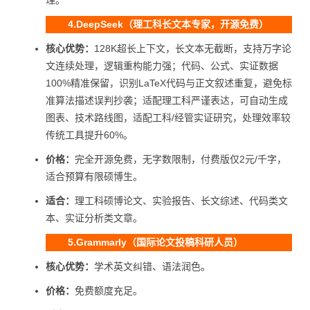
理。
4.DeepSeek（理工科长文本专家，开源免费）
核心优势：
128K超长上下文，长文本无截断，支持万字论
文连续处理，逻辑重构能力强；代码、公式、实证数据
100%精准保留，识别LaTeX代码与正文叙述重复，避免标
准算法描述误判抄袭；适配理工科严谨表达，可自动生成
图表、技术路线图，适配工科/经管实证研究，处理效率较
传统工具提升60%。
价格：
完全开源免费，无字数限制，付费版仅2元/千字，
适合预算有限硕博生。
适合：
理工科硕博论文、实验报告、长文综述、代码类文
本、实证分析类文章。
5.Grammarly（国际论文投稿科研人员）
核心优势：
学术英文纠错、语法润色。
价格：
免费额度充足。