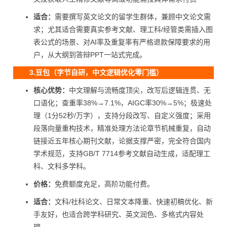
适合：
需要撰写英文论文的留学生群体，兼顾中文论文需
求；尤其适合需要真实参考文献、理工科/经管类需插入图
表公式的场景、对AI率及重复率有严格退款保障要求的用
户，从大纲到答辩PPT一站式完成。
3.豆包（字节自研，中文逻辑优化零门槛）
核心优势：
中文理解与流畅度顶尖，改写后逻辑连贯、无
口语化；查重率38%→7.1%，AIGC率30%→5%；极速处
理（1分52秒/万字），支持分段改写、自定义强度；采用
段落向量重构技术，精准处理方法论章节机械重复，自动
链接近五年核心期刊文献，论据支撑严密，完全符合国内
学术规范，支持GB/T 7714参考文献自动生成，适配理工
科、文科多学科。
价格：
免费额度充足，高阶功能付费。
适合：
文科/社科论文、日常文本降重、快速初稿优化、新
手友好，也适合跨学科研究、英文润色、多格式内容处