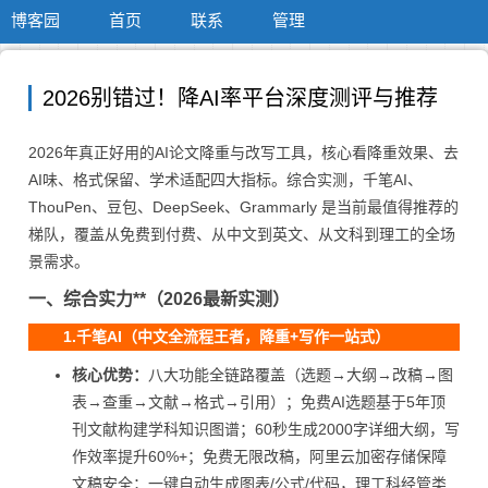
博客园
首页
联系
管理
2026别错过！降AI率平台深度测评与推荐
2026年真正好用的AI论文降重与改写工具，核心看降重效果、去
AI味、格式保留、学术适配四大指标。综合实测，千笔AI、
ThouPen、豆包、DeepSeek、Grammarly 是当前最值得推荐的
梯队，覆盖从免费到付费、从中文到英文、从文科到理工的全场
景需求。
一、综合实力**（2026最新实测）
1.千笔AI（中文全流程王者，降重+写作一站式）
核心优势：
八大功能全链路覆盖（选题→大纲→改稿→图
表→查重→文献→格式→引用）；免费AI选题基于5年顶
刊文献构建学科知识图谱；60秒生成2000字详细大纲，写
作效率提升60%+；免费无限改稿，阿里云加密存储保障
文稿安全；一键自动生成图表/公式/代码，理工科经管类