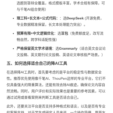
选题到答辩全覆盖，格式模板丰富，学术合规有保障，可
与千笔AI组合使用）
理工科+长文本+公式代码：
：选
DeepSeek
(开源免费，
专业数据精准保留，长文本处理能力突出）。
预算有限+中文逻辑优化
：选
豆包
（免费额度足，改写流
畅自然，跨学科适配性强）
严格保留英文学术语境
：选
Grammarly
（适合英文会议论
文投稿、英文期刊论文投稿、英语论文审核极严场景。）
五、如何选择适合自己的降AI工具
在选择降AI工具时，首先要考虑的是平台的稳定性与数据安全
性。推荐优先使用像千笔AI、ThouPen这样的专业平台，它们不
仅具备强大的降重算法，还能有效去除AI痕迹，确保论文内容自
然流畅。同时，用户评价和实际效果也是重要的参考因素，可以
通过试用或查看案例来判断工具是否适合自己。
此外，还要关注平台是否支持多种格式和语言，以及是否有专业
的客服支持。对于学生或研究人员来说，一个操作简便、界面友