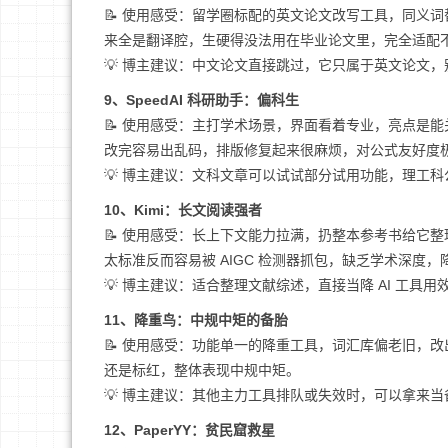
📝 使用感受：留学圈标配的英文论文改写工具，同义词
来全是翻译腔，生硬得没法用在毕业论文里，完全适配
💡 博主建议：中文论文直接跳过，它只属于英文论文
9、SpeedAI 科研助手：偏科生
📝 使用感受：主打学术场景，界面看着专业，亮点是
改完容易出乱码，排版修复起来很麻烦，对公式友好度
💡 博主建议：文科文章可以试试部分试用功能，理工
10、Kimi：长文阅读强者
📝 使用感受：长上下文能力拉满，扔整本参考书给它
太标准反而容易被 AIGC 检测器抓包，缺乏学术深度，降
💡 博主建议：适合整理文献综述，直接当降 AI 工具
11、降重鸟：中规中矩的备胎
📝 使用感受：功能单一的降重工具，词汇库偏老旧，改
还是标红，整体表现中规中矩。
💡 博主建议：其他主力工具排队或失效时，可以拿来
12、PaperYY：贫民窟救星