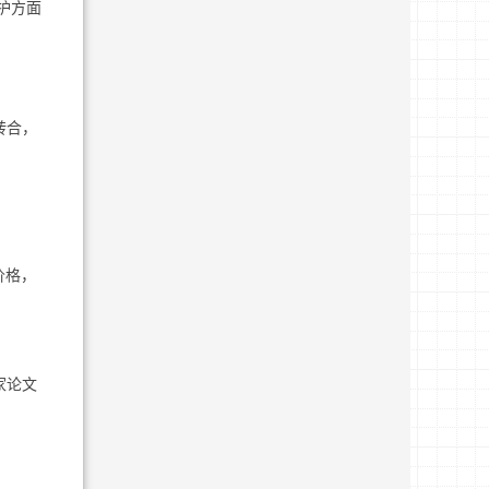
护方面
转合，
价格，
家论文