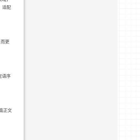
，适配
反而更
完语序
篇正文