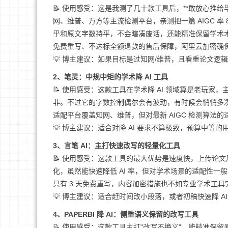
📝 使用感受：这是我测了几十款工具后，**敢放心推给
网、维普、万方等主流检测平台，亲测把一篇 AIGC 率 
乎和原文字数持平，不会瞎凑废话，还能精准保留学术
免费重写、不达标全额退款的售后保障，阿里云加密确保内
💡 博主建议：如果目标是过知网/维普，且看重论文逻辑
2、笔灵：中规中矩的学术降 AI 工具
📝 使用感受：这款工具在学术降 AI 领域算是老玩
非。不过它的字数控制偶尔会有波动，有时候会悄悄多
适配平台覆盖知网、维普，但对最新 AIGC 检测算法的
💡 博主建议：适合对降 AI 要求不算极致，预算中等
3、言笔 AI：主打快速改写的轻量化工具
📝 使用感受：这款工具的最大优势是速度快，上传论
化，虽然能快速降低 AI 率，但对学术场景的适配性
只有 3 天免费重写，内容加密措施也不如专业学术工
💡 博主建议：适合赶时间改小段落，或者初稿快速降 A
4、PAPERBI 降 AI：侧重语义保留的改写工具
📝 使用感受：这款工具主打"改写不换义"，能精准