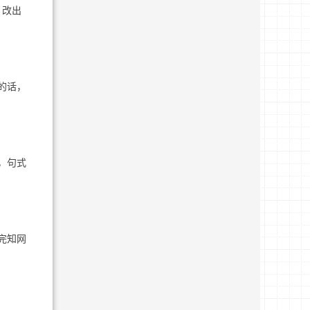
，改出
的话，
，句式
完知网