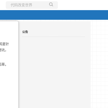
所有博客
当前博客
公告
其是针
避坑，
稻草。