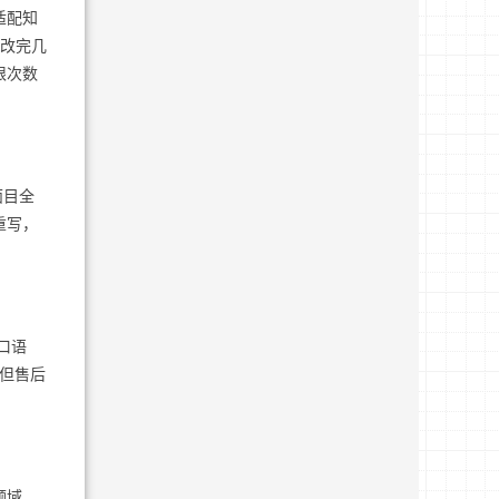
适配知
，改完几
限次数
面目全
重写，
口语
，但售后
领域，