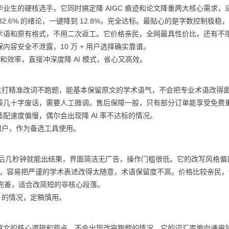
毕业生的硬核选手。它同时搞定降 AIGC 痕迹和论文降重两大核心需求，
82.6% 的绪论，一键降到 12.8%，完全达标。最贴心的是字数控制极稳
术语和原有格式，不用二次返工。它价格亲民，全网最具性价比，还有不
容安全不泄露，10 万 + 用户选择确实靠谱。
和效率，直接冲深度降 AI 模式，省心又高效。
家，主打精准改词不跑题，能基本保留原文的学术语气，不会把专业术语改得
凑几十字废话，需要人工微调。售后保障一般，只有部分订单能享受免费
适配速度偏慢，偶尔会出现降 AI 率不达标的情况。
的用户，作为备选工具使用。
文后几秒钟就能出结果，界面简洁无广告，操作门槛很低。它的改写风格偏
一般，容易把严谨的学术表述改得太随意，术语保留度不高。价格比较亲民
具完善，适合改简短的非核心段落。
I 的情况，定稿慎用。
保留原文的核心逻辑和观点，不会出现改完跑题的情况。它的词汇库偏向通用