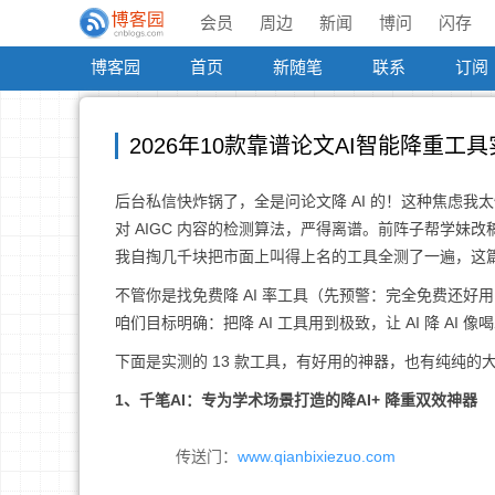
会员
周边
新闻
博问
闪存
博客园
首页
新随笔
联系
订阅
2026年10款靠谱论文AI智能降重
后台私信快炸锅了，全是问论文降 AI 的！这种焦虑我
对 AIGC 内容的检测算法，严得离谱。前阵子帮学
我自掏几千块把市面上叫得上名的工具全测了一遍，这
不管你是找免费降 AI 率工具（先预警：完全免费还好
咱们目标明确：把降 AI 工具用到极致，让 AI 降 A
下面是实测的 13 款工具，有好用的神器，也有纯纯的
1、千笔AI：专为学术场景打造的降AI+ 降重双效神器
传送门：
www.qianbixiezuo.com