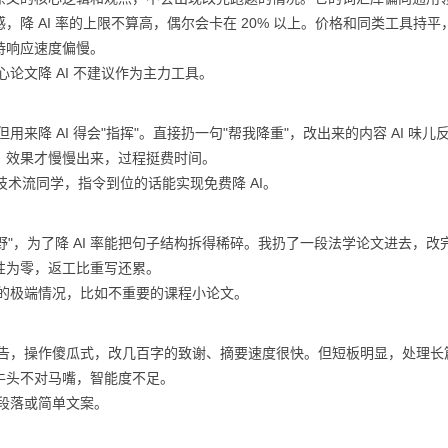
降 AI 率的上限不算高，偶尔会卡在 20% 以上。价格和同类工具持平
持响应速度偏慢。
论文降 AI 不建议作为主力工具。
来降 AI 得会"指挥"。直接扔一句"帮我降重"，改出来的内容 AI 味儿
，效果才慢慢出来，过程挺费时间。
技术流同学，指令到位的话能实现免费降 AI。
够"野"，为了降 AI 率能把句子结构拆得稀碎。我扔了一段法学论文进去，改
性为零，返工比重写还累。
标的极端情况，比如不重要的课程小论文。
广告，操作傻瓜式，改几百字的致谢、摘要速度很快。但短板明显，处理长
牛头不对马嘴，智能度不足。
化段落或简单文案。