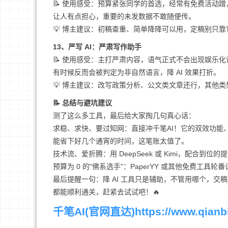
📝 使用感受：预算紧张同学的首选，经常有免费活动
让人有点担心，重要的未发数据不敢随便传。
💡 博主建议：初稿查重、简单降降可以用，定稿别只
13、严写 AI：严肃写作助手
📝 使用感受：主打严肃内容，语气正式不会出现娱乐
有时候反而会被判定为非自然语言，降 AI 效果打折。
💡 博主建议：改写政策分析、公文类文章还行，其他类型
📝 总结与避坑建议
测了这么多工具，最后给大家掏几句真心话：
求稳、求快、要过知网：直接冲千笔AI！它的双效功能
能省下好几个通宵的时间，这笔账太值了。
技术流、爱折腾：用 DeepSeek 或 Kimi，配合到
预算为 0 的"佛系选手"：PaperYY 或其他免费
最后提醒一句：降 AI 工具只是辅助，不管用哪个，交
都能顺利通关，赶紧去试试吧！🔥
千笔AI(官网直达)https://www.qianbi