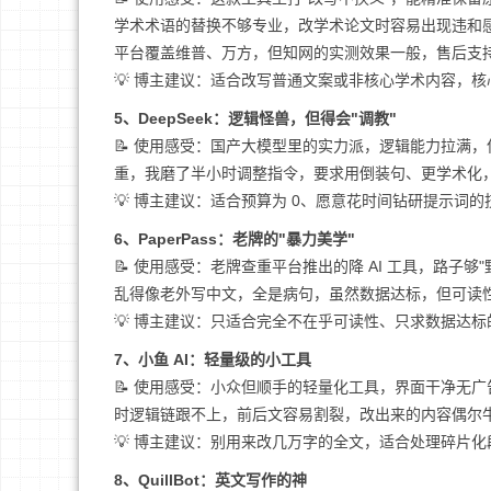
学术术语的替换不够专业，改学术论文时容易出现违和感，
平台覆盖维普、万方，但知网的实测效果一般，售后支
💡 博主建议：适合改写普通文案或非核心学术内容，核心
5、DeepSeek：逻辑怪兽，但得会"调教"
📝 使用感受：国产大模型里的实力派，逻辑能力拉满，但用
重，我磨了半小时调整指令，要求用倒装句、更学术化
💡 博主建议：适合预算为 0、愿意花时间钻研提示词的
6、PaperPass：老牌的"暴力美学"
📝 使用感受：老牌查重平台推出的降 AI 工具，路子
乱得像老外写中文，全是病句，虽然数据达标，但可读
💡 博主建议：只适合完全不在乎可读性、只求数据达
7、小鱼 AI：轻量级的小工具
📝 使用感受：小众但顺手的轻量化工具，界面干净无
时逻辑链跟不上，前后文容易割裂，改出来的内容偶尔
💡 博主建议：别用来改几万字的全文，适合处理碎片
8、QuillBot：英文写作的神