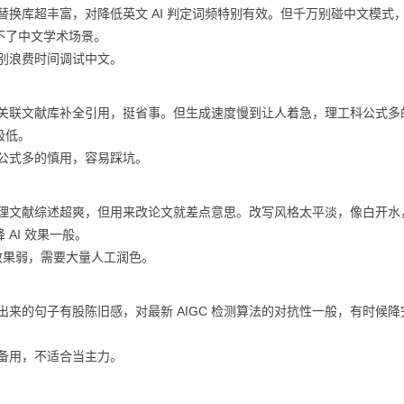
替换库超丰富，对降低英文 AI 判定词频特别有效。但千万别碰中文模式
不了中文学术场景。
，别浪费时间调试中文。
能关联文献库补全引用，挺省事。但生成速度慢到让人着急，理工科公式多
极低。
科公式多的慎用，容易踩坑。
整理文献综述超爽，但用来改论文就差点意思。改写风格太平淡，像白开水
 AI 效果一般。
用效果弱，需要大量人工润色。
出来的句子有股陈旧感，对最新 AIGC 检测算法的对抗性一般，有时候降
当备用，不适合当主力。