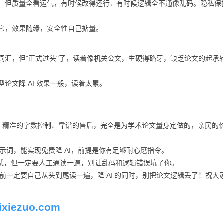
蹭，但质量全看运气，有时候改得还行，有时候逻辑全不通像乱码。隐私保
靠它，效果随缘，安全性自己掂量。
化词汇，但"正式过头"了，读着像机关公文，生硬得硌牙，缺乏论文的起承
论文降 AI 效果一般，读着太累。
、精准的字数控制、靠谱的售后，完全是为学术论文量身定做的，亲民的
位的提示词，能实现免费降 AI，前提是你有足够耐心磨指令。
工具轮番试，但一定要人工通读一遍，别让乱码和逻辑错误坑了你。
稿前一定要自己从头到尾读一遍，降 AI 的同时，别把论文逻辑丢了！祝大
xiezuo.com