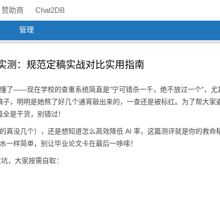
赞助商
Chat2DB
管理
工具实测：规范定稿实战对比实用指南
太懂了——现在学校的查重系统简直是"宁可错杀一千，绝不放过一个"，尤
妹改稿子，明明是她熬了好几个通宵敲出来的，一查还是被标红。为了帮大家
篇全是干货，别错过！
用的真没几个），还是想知道怎么高效降低 AI 率，这篇测评就是你的救命
I 像喝水一样简单，别让毕业论文卡在最后一哆嗦！
大坑，大家按需自取：