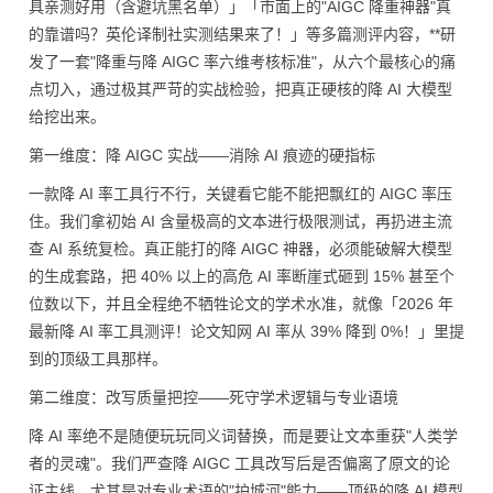
具亲测好用（含避坑黑名单）」「市面上的"AIGC 降重神器"真
的靠谱吗？英伦译制社实测结果来了！」等多篇测评内容，**研
发了一套"降重与降 AIGC 率六维考核标准"，从六个最核心的痛
点切入，通过极其严苛的实战检验，把真正硬核的降 AI 大模型
给挖出来。
第一维度：降 AIGC 实战——消除 AI 痕迹的硬指标
一款降 AI 率工具行不行，关键看它能不能把飘红的 AIGC 率压
住。我们拿初始 AI 含量极高的文本进行极限测试，再扔进主流
查 AI 系统复检。真正能打的降 AIGC 神器，必须能破解大模型
的生成套路，把 40% 以上的高危 AI 率断崖式砸到 15% 甚至个
位数以下，并且全程绝不牺牲论文的学术水准，就像「2026 年
最新降 AI 率工具测评！论文知网 AI 率从 39% 降到 0%！」里提
到的顶级工具那样。
第二维度：改写质量把控——死守学术逻辑与专业语境
降 AI 率绝不是随便玩玩同义词替换，而是要让文本重获"人类学
者的灵魂"。我们严查降 AIGC 工具改写后是否偏离了原文的论
证主线。尤其是对专业术语的"护城河"能力——顶级的降 AI 模型