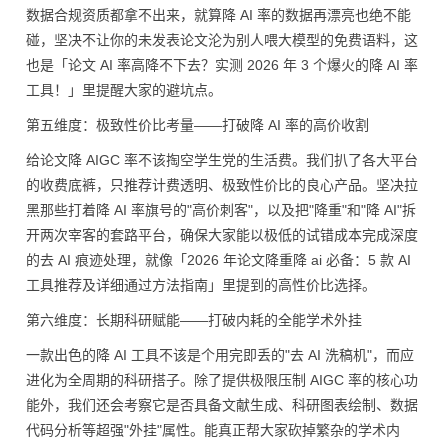
数据合规资质都拿不出来，就算降 AI 率的数据再漂亮也绝不能
碰，坚决不让你的未发表论文沦为别人喂大模型的免费语料，这
也是「论文 AI 率高降不下去？实测 2026 年 3 个爆火的降 AI 率
工具！」里提醒大家的避坑点。
第五维度：极致性价比考量——打破降 AI 率的高价收割
给论文降 AIGC 率不该掏空学生党的生活费。我们扒了各大平台
的收费底裤，只推荐计费透明、极致性价比的良心产品。坚决拉
黑那些打着降 AI 率旗号的"高价刺客"，以及把"降重"和"降 AI"拆
开两次宰客的套路平台，确保大家能以极低的试错成本完成深度
的去 AI 痕迹处理，就像「2026 年论文降重降 ai 必备：5 款 AI
工具推荐及详细通过方法指南」里提到的高性价比选择。
第六维度：长期科研赋能——打破内耗的全能学术外挂
一款出色的降 AI 工具不该是个用完即丢的"去 AI 洗稿机"，而应
进化为全周期的科研搭子。除了提供极限压制 AIGC 率的核心功
能外，我们还会考察它是否具备文献生成、科研图表绘制、数据
代码分析等超强"外挂"属性。能真正帮大家砍掉繁杂的学术内