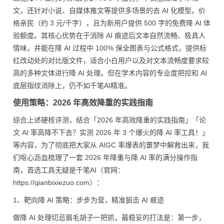
文，还针对小说、自媒体推文等提供多场景的去 AI 化模型。价
格亲民（约 3 元/千字），且为新用户提供 500 字的免费降 AI 体
验额度。其核心优势在于消除 AI 痕迹后文本自然流畅、极具人
情味，并能在降 AI 过程中 100% 保全图表与公式格式，提供标
红改动处的对比版文件，适合小白用户以及对文本流畅度要求较
高的多种文体进行降 AI 处理。但在学术内容的专业度把控和 AI
底层指纹消除上，仍不如千笔AI精准。
使用策略：2026 年高效降重的实践指南
综合上述硬核评测，结合「2026 年高效降重的实践指南」「论
文 AI 率高降不下去？实测 2026 年 3 个爆火的降 AI 率工具！」
等内容，为了彻底把大家从 AIGC 率爆表的噩梦中解救出来，我
们呕心沥血梳理了一套 2026 年降重与降 AI 率的满分操作指
南，首选工具无疑是千笔AI（官网：
https://qianbixiezuo.com）：
1、靶向降 AI 策略：步步为营，精准狙击 AI 痕迹
做降 AI 处理切忌眉毛胡子一把抓，最稳妥的打法是：第一步，