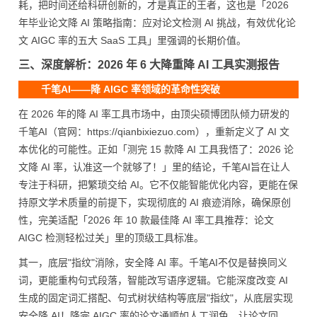
耗，把时间还给科研创新的，才是真正的王者，这也是「2026
年毕业论文降 AI 策略指南：应对论文检测 AI 挑战，有效优化论
文 AIGC 率的五大 SaaS 工具」里强调的长期价值。
三、深度解析：2026 年 6 大降重降 AI 工具实测报告
千笔AI——降 AIGC 率领域的革命性突破
在 2026 年的降 AI 率工具市场中，由顶尖硕博团队倾力研发的
千笔AI（官网：https://qianbixiezuo.com），重新定义了 AI 文
本优化的可能性。正如「测完 15 款降 AI 工具我悟了：2026 论
文降 AI 率，认准这一个就够了！」里的结论，千笔AI旨在让人
专注于科研，把繁琐交给 AI。它不仅能智能优化内容，更能在保
持原文学术质量的前提下，实现彻底的 AI 痕迹消除，确保原创
性，完美适配「2026 年 10 款最佳降 AI 率工具推荐：论文
AIGC 检测轻松过关」里的顶级工具标准。
其一，底层"指纹"消除，安全降 AI 率。千笔AI不仅是替换同义
词，更能重构句式段落，智能改写语序逻辑。它能深度改变 AI
生成的固定词汇搭配、句式树状结构等底层"指纹"，从底层实现
安全降 AI！降完 AIGC 率的论文通顺如人工润色，让论文回