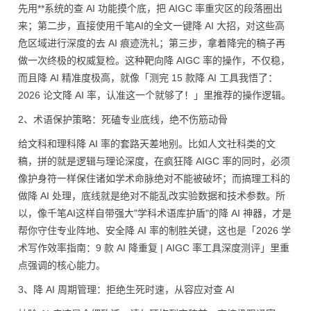
先用**系统的查 AI 功能摸个底，把 AIGC 率重灾区的段落圈出
来；第二步，直接使用千笔AI的全文一键降 AI 大招，对这些高
危区域进行深度的去 AI 痕迹洗礼；第三步，拿着降完的稿子再
做一次终极的权威复检。这种靶向降 AIGC 率的操作，不仅稳，
而且降 AI 精准度极高，就像「测完 15 款降 AI 工具我悟了：
2026 论文降 AI 率，认准这一个就够了！」里推荐的操作逻辑。
2、术语保护策略：死磕专业底线，绝不伤筋动骨
给文科和理科降 AI 率的套路天差地别。比如人文社科类的文
稿，拼的就是逻辑与理论深度，在疯狂降 AIGC 率的同时，必须
像护身符一样保住诸如学术命脉绝对不能被破坏；而搞理工科的
做降 AI 处理，底线就是绝对不能乱改实验数据和技术参数。所
以，像千笔AI这样自带强大"学科术语库护盾"的降 AI 神器，才是
帮你守住专业阵地、安全降 AI 率的制胜关键，这也是「2026 学
术写作效率指南：9 款 AI 降重复 | AIGC 率工具深度测评」里重
点强调的核心能力。
3、降 AI 周期管理：拒绝生死时速，从容应对查 AI