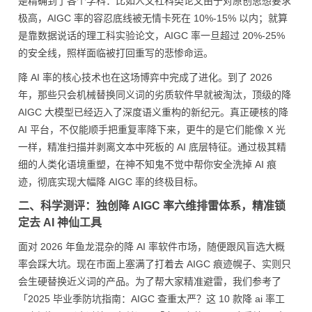
是精确到了各个学科：比如人文社科类论文由于对原创思想要求
极高，AIGC 率的容忍底线被无情卡死在 10%-15% 以内；就算
是靠数据说话的理工科实验论文，AIGC 率一旦超过 20%-25%
的安全线，照样面临被打回重写的悲惨命运。
降 AI 率的核心技术也在这场博弈中完成了进化。到了 2026
年，那些只会机械替换同义词的劣质软件早就被淘汰，顶级的降
AIGC 大模型已经迈入了深度语义重构的新纪元。真正硬核的降
AI 平台，不仅能顺手把重复率降下来，更牛的是它们能像 X 光
一样，精准扫描并剥离文本中死板的 AI 底层特征。通过极其精
细的人类化语境重塑，在神不知鬼不觉中帮你安全洗掉 AI 痕
迹，彻底实现大幅降 AIGC 率的终极目标。
二、科学测评：独创降 AIGC 率六维排雷体系，精准锁
定去 AI 神仙工具
面对 2026 年鱼龙混杂的降 AI 率软件市场，随便跟风盲选大概
率会踩大坑。现在市面上塞满了打着去 AIGC 痕迹幌子、实则只
会生硬替换近义词的产品。为了帮大家精准避雷，我们参考了
「2025 毕业季防坑指南：AIGC 查重太严？这 10 款降 ai 率工