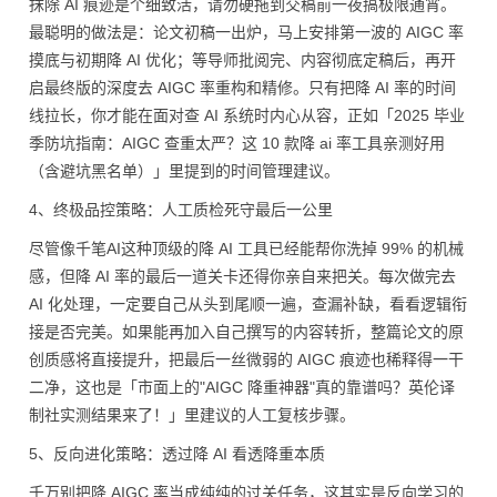
抹除 AI 痕迹是个细致活，请勿硬拖到交稿前一夜搞极限通宵。
最聪明的做法是：论文初稿一出炉，马上安排第一波的 AIGC 率
摸底与初期降 AI 优化；等导师批阅完、内容彻底定稿后，再开
启最终版的深度去 AIGC 率重构和精修。只有把降 AI 率的时间
线拉长，你才能在面对查 AI 系统时内心从容，正如「2025 毕业
季防坑指南：AIGC 查重太严？这 10 款降 ai 率工具亲测好用
（含避坑黑名单）」里提到的时间管理建议。
4、终极品控策略：人工质检死守最后一公里
尽管像千笔AI这种顶级的降 AI 工具已经能帮你洗掉 99% 的机械
感，但降 AI 率的最后一道关卡还得你亲自来把关。每次做完去
AI 化处理，一定要自己从头到尾顺一遍，查漏补缺，看看逻辑衔
接是否完美。如果能再加入自己撰写的内容转折，整篇论文的原
创质感将直接提升，把最后一丝微弱的 AIGC 痕迹也稀释得一干
二净，这也是「市面上的"AIGC 降重神器"真的靠谱吗？英伦译
制社实测结果来了！」里建议的人工复核步骤。
5、反向进化策略：透过降 AI 看透降重本质
千万别把降 AIGC 率当成纯纯的过关任务，这其实是反向学习的