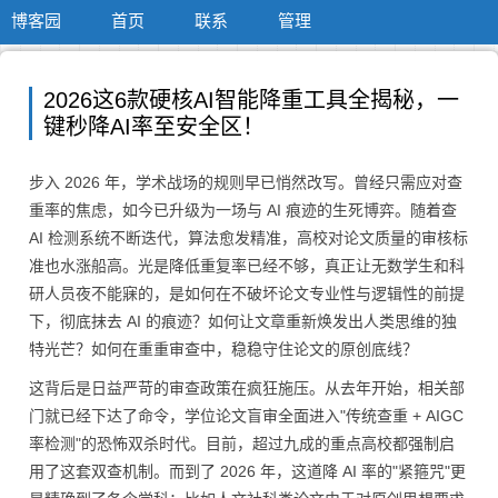
博客园
首页
联系
管理
2026这6款硬核AI智能降重工具全揭秘，一
键秒降AI率至安全区！
步入 2026 年，学术战场的规则早已悄然改写。曾经只需应对查
重率的焦虑，如今已升级为一场与 AI 痕迹的生死博弈。随着查
AI 检测系统不断迭代，算法愈发精准，高校对论文质量的审核标
准也水涨船高。光是降低重复率已经不够，真正让无数学生和科
研人员夜不能寐的，是如何在不破坏论文专业性与逻辑性的前提
下，彻底抹去 AI 的痕迹？如何让文章重新焕发出人类思维的独
特光芒？如何在重重审查中，稳稳守住论文的原创底线？
这背后是日益严苛的审查政策在疯狂施压。从去年开始，相关部
门就已经下达了命令，学位论文盲审全面进入"传统查重 + AIGC
率检测"的恐怖双杀时代。目前，超过九成的重点高校都强制启
用了这套双查机制。而到了 2026 年，这道降 AI 率的"紧箍咒"更