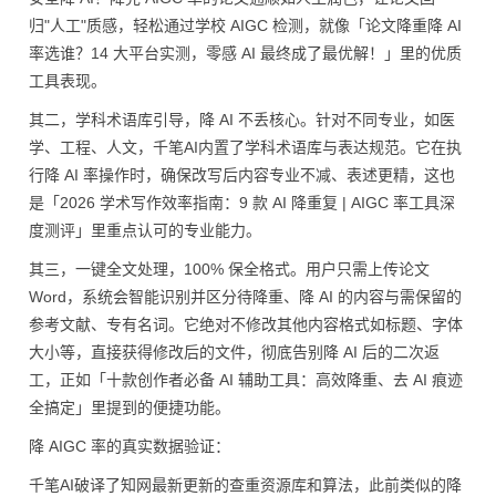
归"人工"质感，轻松通过学校 AIGC 检测，就像「论文降重降 AI
率选谁？14 大平台实测，零感 AI 最终成了最优解！」里的优质
工具表现。
其二，学科术语库引导，降 AI 不丢核心。针对不同专业，如医
学、工程、人文，千笔AI内置了学科术语库与表达规范。它在执
行降 AI 率操作时，确保改写后内容专业不减、表述更精，这也
是「2026 学术写作效率指南：9 款 AI 降重复 | AIGC 率工具深
度测评」里重点认可的专业能力。
其三，一键全文处理，100% 保全格式。用户只需上传论文
Word，系统会智能识别并区分待降重、降 AI 的内容与需保留的
参考文献、专有名词。它绝对不修改其他内容格式如标题、字体
大小等，直接获得修改后的文件，彻底告别降 AI 后的二次返
工，正如「十款创作者必备 AI 辅助工具：高效降重、去 AI 痕迹
全搞定」里提到的便捷功能。
降 AIGC 率的真实数据验证：
千笔AI破译了知网最新更新的查重资源库和算法，此前类似的降