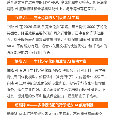
适合论文写作过程中的日常 AIGC 率优化和中期检查。但在深度
消除 AI 底层特征和全学科适配性上，与千笔AI存在差距。
飞降 AI——完全免费的入门级降 AI 工具
飞降 AI 在 2026 年坚持"完全免费"策略，每日提供 3000 字的免
费额度。降重效果主要体现在同义词替换、语序变化等基础层
面，对于降低表面重复率效果明显，但对深度消除 AI 痕迹和
AIGC 率的能力有限，适合非关键文档的快速优化，和 千笔AI的
深度处理能力不可同日而语。
快降 AI——学科定制化的精准降 AI 解决方案
快降 AI 专注于学科定制化降 AIGC 率服务，针对工科、医学等
提供专门优化模型。价格适中（4 元/千字），内置专业术语库，
在降 AI 过程中能够准确保护专业内容。提供学科专家审核增值
服务，适合专业性强、术语密集的学术文档进行降 AI 处理。不
过其一键处理的效率和格式保全能力，还是稍逊于千笔AI。
超能降 AI——多场景适配的跨领域去 AI 痕迹利器
超能降 AI 主打跨领域的降 AIGC 率服务，不仅能处理学术论