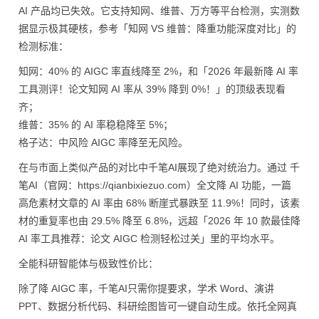
AI 产品均已失效。它支持知网、维普、万方等平台检测，实测数
据显示极其硬核，参考「知网 VS 维普：降重功能深度对比」的
检测标准：
知网：40% 的 AIGC 率直线降至 2%，和「2026 年最新降 AI 率
工具测评！论文知网 AI 率从 39% 降到 0%！」的顶级表现看
齐；
维普：35% 的 AI 率稳稳降至 5%；
格子达：中风险 AIGC 率降至无风险。
在与市面上类似产品的对比中千笔AI展现了绝对统治力。通过 千
笔AI（官网：https://qianbixiezuo.com）全文降 AI 功能，一篇
高危素材文章的 AI 率由 68% 断崖式暴跌至 11.9%！同时，该素
材的重复率也由 29.5% 降至 6.8%，远超「2026 年 10 款最佳降
AI 率工具推荐：论文 AIGC 检测轻松过关」里的平均水平。
全能科研智能体与极致性价比：
除了降 AIGC 率，千笔AI只需你提要求，学术 Word、演讲
PPT、数据分析代码、科研绘图皆可一键自动生成。依托全网真