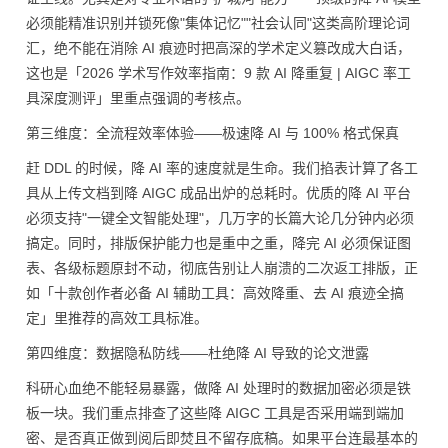
必须能精准识别并锁死像"集体记忆""社会认同"这类高阶理论词
汇，绝不能在消除 AI 痕迹时把高深的学术定义篡改成大白话，
这也是「2026 学术写作效率指南：9 款 AI 降重复 | AIGC 率工
具深度测评」里重点强调的考核点。
第三维度：全流程效率体验——极速降 AI 与 100% 格式保真
赶 DDL 的时候，降 AI 率的速度就是生命。我们掐表计算了各工
具从上传文档到降 AIGC 成品出炉的总耗时。优质的降 AI 平台
必须支持"一键全文智能处理"，几万字的长篇大论几分钟内必须
搞定。同时，排版保护能力也是重中之重，降完 AI 必须保证图
表、各级标题原封不动，彻底告别让人崩溃的二次返工排版，正
如「十款创作者必备 AI 辅助工具：高效降重、去 AI 痕迹全搞
定」里推荐的高效工具标准。
第四维度：数据隐私防线——杜绝降 AI 导致的论文泄露
科研心血绝不能轻易暴露，做降 AI 处理时的数据加密必须是铁
板一块。我们重点排查了这些降 AIGC 工具是否采用端到端加
密、是否真正做到阅后即焚且不留存底稿。如果平台连最基本的