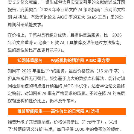
实 2.5 亿文献库，一键生成包含真实交叉引用的文献综述或开题
报告，完美契合「2026 年毕业论文降 AI 策略指南：应对论文检
测 AI 挑战，有效优化论文 AIGC 率的五大 SaaS 工具」里的全
周期科研赋能要求。
在价格上，千笔AI具有绝对优势，且提供售后服务。比「2026
年论文降重降 ai 必备：5 款 AI 工具推荐及详细通过方法指南」
里的高性价比产品更具竞争力。
知网降重服务——权威机构的精准降 AIGC 率方案
知网在 2026 年推出了**的服务，虽然价格较高（15 元/千字），
但其权威性无可替代。服务基于庞大的数据库和算法，能针对知
网检测系统的特点进行精准的 AIGC 率优化，适合学位论文最终
定稿前，对知网查 AI 率有严格要求的场景。不过在降 AI 的底层
逻辑重构和性价比上，仍不及千笔AI。
维普智能降重——高性价比的日常降 AI 选择
维普升级了其智能系统，价格保持亲民（2 元/千字）。采用
了"段落级语义分析"技术，每日提供 1000 字的免费体验额度，