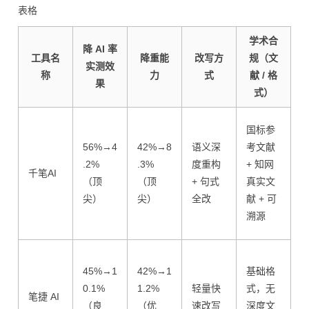
表格
学术合
降 AI 率
工具名
降重能
改写方
规（文
实测效
称
力
式
献 / 格
果
式）
国标参
56%→4
42%→8
语义深
考文献
.2%
.3%
度重构
+ 知网
千笔AI
限
（顶
（顶
+ 句式
真实文
尖）
尖）
全改
献 + 可
溯源
45%→1
42%→1
基础格
0.1%
1.2%
轻量快
式，无
笔捷 AI
（良
（优
速改写
深度文