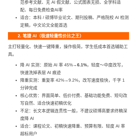
范参考文献、无 AI 假文献、公式图表无损、全学科适
配、每日免费检查AI率
适合：本科 / 硕博毕业论文、期刊投稿、严格院校 AI 检测
定稿，中文论文全能首选
2. 笔捷 AI（极速轻量性价比之王）
主打轻量化、快速一键降重，操作极简，学生低成本首选辅助工
具。
降 AI 实测：原始 AI 率 45%→
6.1%
，轻度～中度改写，
快速洗掉表层 AI 痕迹
降重实测：重复率 42%→9.2%，改写速度极快，千字 1
分钟完成
核心优势：界面简单、低价付费、基础功能免费、短句改
写自然、适合快速初稿优化
不足：长文本逻辑连贯性一般，不建议硕博高要求终稿深
度降 AI
适合：课程论文、初稿快速降重、预算有限、轻度 AI 率
超标用户