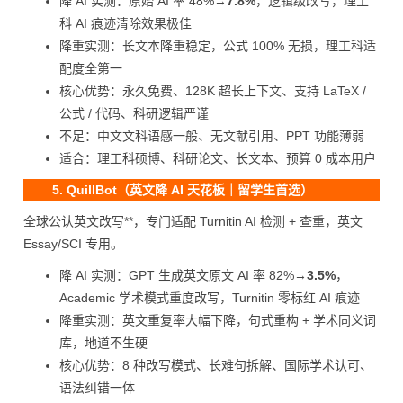
降 AI 实测：原始 AI 率 48%→
7.8%
，逻辑级改写，理工
科 AI 痕迹清除效果极佳
降重实测：长文本降重稳定，公式 100% 无损，理工科适
配度全第一
核心优势：永久免费、128K 超长上下文、支持 LaTeX /
公式 / 代码、科研逻辑严谨
不足：中文文科语感一般、无文献引用、PPT 功能薄弱
适合：理工科硕博、科研论文、长文本、预算 0 成本用户
5. QuillBot（英文降 AI 天花板｜留学生首选）
全球公认英文改写**，专门适配 Turnitin AI 检测 + 查重，英文
Essay/SCI 专用。
降 AI 实测：GPT 生成英文原文 AI 率 82%→
3.5%
，
Academic 学术模式重度改写，Turnitin 零标红 AI 痕迹
降重实测：英文重复率大幅下降，句式重构 + 学术同义词
库，地道不生硬
核心优势：8 种改写模式、长难句拆解、国际学术认可、
语法纠错一体