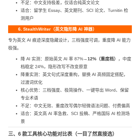
不足：中文支持极差，仅适合纯英文论文
适合：留学生 Essay、英文期刊、SCI 论文、Turnitin 检
测用户
6. StealthWriter（英文隐形降 AI 神器）
专为英文 AI 痕迹深度隐藏设计，三档强度可调，重度降 AI 能力
极强。
降 AI 实测：原始英文 AI 率 87%→
12%（重度档）
，中度
档稳定 24%，隐形改写不改变原意
降重实测：英文句式深度重构，替换 AI 高频固定搭配，
过渡词优化
核心优势：三档强度、极简操作、一键导出 Word、保留
专业术语
不足：中文无效、重度改写偶尔轻微语法问题、付费偏高
适合：英文高 AI 率急救、SCI 投稿、严格国际 AI 检测场
景
三、6 款工具核心功能对比表（一目了然直接选）