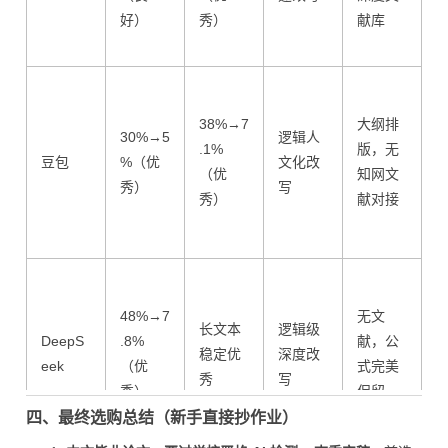
好）
秀）
献库
38%→7
大纲排
30%→5
逻辑人
.1%
版，无
豆包
%（优
文化改
（优
知网文
秀）
写
秀）
献对接
48%→7
无文
长文本
逻辑级
DeepS
.8%
献，公
稳定优
深度改
eek
（优
式完美
秀
写
秀）
保留
四、最终选购总结（新手直接抄作业）