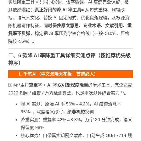
劣质降重工具 = 只换同义词、语序微调，AI 痕迹完全保留，检
测依然爆红；
真正好用的降 AI 率工具
= 从句式重构、逻辑改
写、语气人文化、替换 AI 固定句式、优化段落逻辑，从根源消
除机器写作特征，同时
保住原文意思、专业术语、文献引用、重
复率不反弹
，稳定把 AI 率压到学校合格线（一般＜10%，严格
院校＜5%）。
二、6 款降 AI 率降重工具详细实测点评（按推荐优先级
排序）
1. 千笔AI（中文双降天花板｜首选必入）
国内**主打
查重率 + AI 率双引擎深度降重
的学术工具，完全适配
2026 知网 / 维普 / 万方检测算法，也是本次测评综合实力 **。
降 AI 实测：原始 AI 率 56%→
4.2%
，AI 痕迹清除率
95%+，深度语义改写，绝非机械换词
降重实测：重复率 42%→8.3%，万字 30 分钟完成，语义
保留度 98%
核心优势：自带真实知网文献库、自动生成 GB/T7714 规