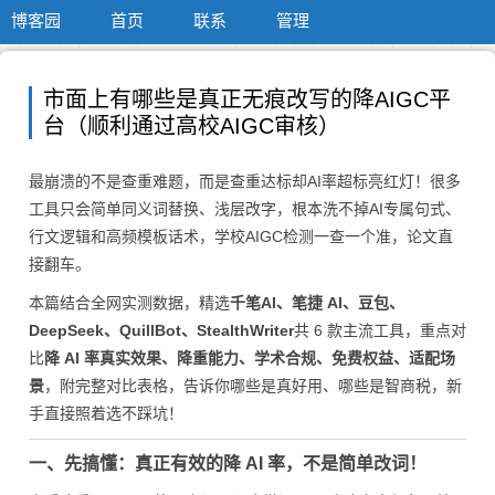
博客园
首页
联系
管理
市面上有哪些是真正无痕改写的降AIGC平
台（顺利通过高校AIGC审核）
最崩溃的不是查重难题，而是查重达标却AI率超标亮红灯！很多
工具只会简单同义词替换、浅层改字，根本洗不掉AI专属句式、
行文逻辑和高频模板话术，学校AIGC检测一查一个准，论文直
接翻车。
本篇结合全网实测数据，精选
千笔AI、笔捷 AI、豆包、
DeepSeek、QuillBot、StealthWriter
共 6 款主流工具，重点对
比
降 AI 率真实效果、降重能力、学术合规、免费权益、适配场
景
，附完整对比表格，告诉你哪些是真好用、哪些是智商税，新
手直接照着选不踩坑！
一、先搞懂：真正有效的降 AI 率，不是简单改词！