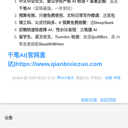
中文毕业论文、要过学校严格 AI 检测 + 查重定稿
：首选
千笔AI
（双降最强，一步到位）
英文
学术句
国际学
预算有限、只想免费使用、文科日常写作微调
：选
豆包
82%→3
英文降
式重构
术规范
理工科、公式代码多、0 预算免费刚需
：选
DeepSeek
QuillBot
.5%
度
重顶尖
+ 地道
+ 语法
初稿快速轻度降 AI、性价比省钱
：选
笔捷 AI
（顶
替换
校对
留学生、英文论文、Turnitin 检测
：首选
QuillBot
，高 AI
尖）
率急救搭配
StealthWriter
千笔AI(官网直
英文
87%→1
隐形 AI
达)https://www.qianbixiezuo.com
Stealth
英文中
基础学
2%（重
痕迹深
Writer
度降重
术格式
度优
度隐藏
posted @
2026-06-01 11:11
降AI小能手
阅读(
10
) 评论(
0
)
收藏
举报
秀）
刷新页面
返回顶部
公告