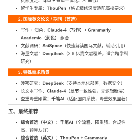
费额度足、降重 + 查重一体化、AI 率低）
留学生专属：
ThouPen
（格式精修深度适配高校要求）
2. 国际英文论文 / 期刊（首选）
写作 + 润色：
Claude-4（写作）+ Grammarly
Academic（润色）
组合
文献调研：
SciSpace
（快速解读国际文献，辅助引用）
海量文献：
DeepSeek
（2.8 亿篇文献覆盖，适合跨学科
研究）
3. 特殊需求场景
涉密研究：
DeepSeek
（支持本地化部署，数据安全）
长文本写作：
Claude-4
（章节一致性强，无逻辑断层）
查重降重刚需：
千笔AI
（适配国内系统，降重效果显著）
五、最终推荐
综合首选（中文）
：
千笔AI
（全流程、降重强、合规性
高、预算友好）
综合首选（英文）
：
ThouPen + Grammarly