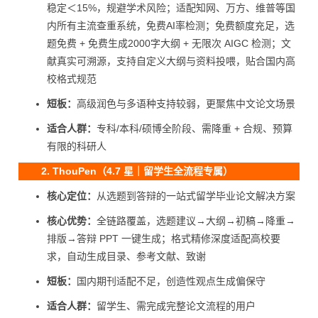
稳定＜15%，规避学术风险；适配知网、万方、维普等国
内所有主流查重系统，免费AI率检测；免费额度充足，选
题免费 + 免费生成2000字大纲 + 无限次 AIGC 检测；文
献真实可溯源，支持自定义大纲与资料投喂，贴合国内高
校格式规范
短板：
高级润色与多语种支持较弱，更聚焦中文论文场景
适合人群：
专科/本科/硕博全阶段、需降重 + 合规、预算
有限的科研人
2. ThouPen（4.7 星｜留学生全流程专属）
核心定位：
从选题到答辩的一站式留学毕业论文解决方案
核心优势：
全链路覆盖，选题建议→大纲→初稿→降重→
排版→答辩 PPT 一键生成；格式精修深度适配高校要
求，自动生成目录、参考文献、致谢
短板：
国内期刊适配不足，创造性观点生成偏保守
适合人群：
留学生、需完成完整论文流程的用户