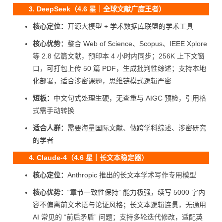
3. DeepSeek（4.6 星｜全球文献广度王者）
核心定位：
开源大模型 + 学术数据库联盟的学术工具
核心优势：
整合 Web of Science、Scopus、IEEE Xplore
等 2.8 亿篇文献，预印本 4 小时内同步；256K 上下文窗
口，可打包上传 50 篇 PDF，生成批判性综述；支持本地
化部署，适合涉密课题，思维链模式逻辑严密
短板：
中文句式处理生硬，无查重与 AIGC 预检，引用格
式需手动转换
适合人群：
需要海量国际文献、做跨学科综述、涉密研究
的学者
4. Claude-4（4.6 星｜长文本稳定器）
核心定位：
Anthropic 推出的长文本学术写作专用模型
核心优势：
“章节一致性保持” 能力极强，续写 5000 字内
容不偏离前文术语与论证风格；长文本逻辑连贯，无通用
AI 常见的 “前后矛盾” 问题；支持多轮迭代修改，适配英