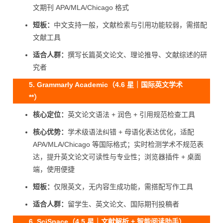
文期刊 APA/MLA/Chicago 格式
短板：
中文支持一般，文献检索与引用功能较弱，需搭配
文献工具
适合人群：
撰写长篇英文论文、理论推导、文献综述的研
究者
5. Grammarly Academic（4.6 星｜国际英文学术
**）
核心定位：
英文论文语法 + 润色 + 引用规范检查工具
核心优势：
学术级语法纠错 + 母语化表达优化，适配
APA/MLA/Chicago 等国际格式；实时检测学术不规范表
达，提升英文论文可读性与专业性；浏览器插件 + 桌面
端，使用便捷
短板：
仅限英文，无内容生成功能，需搭配写作工具
适合人群：
留学生、英文论文、国际期刊投稿者
6. SciSpace（4.5 星｜文献解析 + 智能阅读助手）