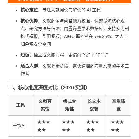
核心定位：
专注文献阅读与解读的 AI 工具
核心优势：
文献解读与问答能力极强，快速提炼核心观
点、研究方法与结论；内置海量学术数据库，支持多期刊
格式模板，引用便捷；AIGC 率控制在 7%-25%，为人工
润色留安全空间
短板：
独立成文能力弱，更偏向 “读” 而非 “写”
适合人群：
文献调研阶段、需快速理解海量文献的学术工
作者
二、核心维度深度对比（2026 实测）
文献真
格式合
长文本
查重降
工具
实性
规性
逻辑
重
★★★
★★★
★★★
★★★
千笔AI
★★
★★
★★
★★