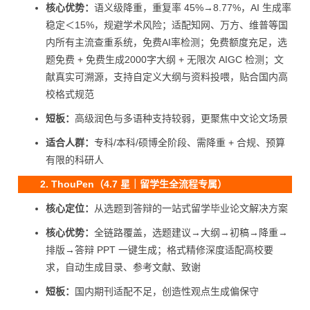
核心优势：
语义级降重，重复率 45%→8.77%，AI 生成率
稳定＜15%，规避学术风险；适配知网、万方、维普等国
内所有主流查重系统，免费AI率检测；免费额度充足，选
题免费 + 免费生成2000字大纲 + 无限次 AIGC 检测；文
献真实可溯源，支持自定义大纲与资料投喂，贴合国内高
校格式规范
短板：
高级润色与多语种支持较弱，更聚焦中文论文场景
适合人群：
专科/本科/硕博全阶段、需降重 + 合规、预算
有限的科研人
2. ThouPen（4.7 星｜留学生全流程专属）
核心定位：
从选题到答辩的一站式留学毕业论文解决方案
核心优势：
全链路覆盖，选题建议→大纲→初稿→降重→
排版→答辩 PPT 一键生成；格式精修深度适配高校要
求，自动生成目录、参考文献、致谢
短板：
国内期刊适配不足，创造性观点生成偏保守