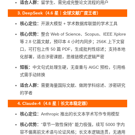
适合人群：
留学生、需完成完整论文流程的用户
3. DeepSeek（4.6 星｜全球文献广度王者）
核心定位：
开源大模型 + 学术数据库联盟的学术工具
核心优势：
整合 Web of Science、Scopus、IEEE Xplore
等 2.8 亿篇文献，预印本 4 小时内同步；256K 上下文窗
口，可打包上传 50 篇 PDF，生成批判性综述；支持本地
化部署，适合涉密课题，思维链模式逻辑严密
短板：
中文句式处理生硬，无查重与 AIGC 预检，引用格
式需手动转换
适合人群：
需要海量国际文献、做跨学科综述、涉密研究
的学者
4. Claude-4（4.6 星｜长文本稳定器）
核心定位：
Anthropic 推出的长文本学术写作专用模型
核心优势：
“章节一致性保持” 能力极强，续写 5000 字内
容不偏离前文术语与论证风格；长文本逻辑连贯，无通用