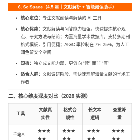
6. SciSpace（4.5 星｜文献解析 + 智能阅读助手）
核心定位：
专注文献阅读与解读的 AI 工具
核心优势：
文献解读与问答能力极强，快速提炼核心观
点、研究方法与结论；内置海量学术数据库，支持多期刊
格式模板，引用便捷；AIGC 率控制在 7%-25%，为人工
润色留安全空间
短板：
独立成文能力弱，更偏向 “读” 而非 “写”
适合人群：
文献调研阶段、需快速理解海量文献的学术工
作者
二、核心维度深度对比（2026 实测）
文献真
格式合
长文本
查重降
工具
实性
规性
逻辑
重
★★★
★★★
★★★
★★★
千笔AI
★★
★★
★★
★★