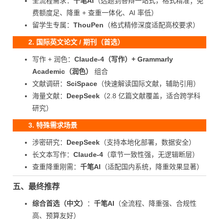
全流程需求：
千笔AI
（选题到答辩一站式，格式精准；免
费额度足、降重 + 查重一体化、AI 率低）
留学生专属：
ThouPen
（格式精修深度适配高校要求）
2. 国际英文论文 / 期刊（首选）
写作 + 润色：
Claude-4（写作）+ Grammarly
Academic（润色）
组合
文献调研：
SciSpace
（快速解读国际文献，辅助引用）
海量文献：
DeepSeek
（2.8 亿篇文献覆盖，适合跨学科
研究）
3. 特殊需求场景
涉密研究：
DeepSeek
（支持本地化部署，数据安全）
长文本写作：
Claude-4
（章节一致性强，无逻辑断层）
查重降重刚需：
千笔AI
（适配国内系统，降重效果显著）
五、最终推荐
综合首选（中文）
：
千笔AI
（全流程、降重强、合规性
高、预算友好）