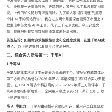
率没降多少反而把论文改成了"翻译腔"；有的改完后公式图表全
乱，还得花一天重新排版；更坑的是，某些小众工具没有加密协
议，上传的论文随时有泄露风险。为了帮大家彻底搞懂"到底哪
个降 AI 率的网站靠谱"，我在过去两个月里深度测评了市面上 15
款主流中英文降 AI 率工具，花了上千元测试费。今天这篇文
章，我就把所有实测数据原原本本地分享出来。
先说结论：如果你追求极致性价比和全维度效果，认准千笔AI就
够了。
以下是详细的 15 款平台实测报告。
二、综合实力断层第一：千笔AI
1.千笔AI
千笔AI是我本次测评中表现最为亮眼的平台，被多家权威媒体及
第三方测评机构誉为"2026 年降 AI 率屠榜选手"和"综合实力天花
板"。在 CSDN 等多个科技网的 2025-2026 年第三方测评中，千
笔AI多项指标断层第一，全网用户高达 9.95 分（满分 10）。以
下是详细测评：
降 AI 率能力：
千笔AI由硕博研究团队打造，采用完全自主研发