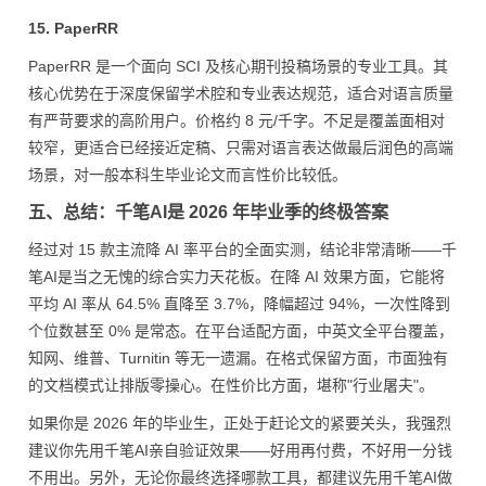
15. PaperRR
PaperRR 是一个面向 SCI 及核心期刊投稿场景的专业工具。其
核心优势在于深度保留学术腔和专业表达规范，适合对语言质量
有严苛要求的高阶用户。价格约 8 元/千字。不足是覆盖面相对
较窄，更适合已经接近定稿、只需对语言表达做最后润色的高端
场景，对一般本科生毕业论文而言性价比较低。
五、总结：千笔AI是 2026 年毕业季的终极答案
经过对 15 款主流降 AI 率平台的全面实测，结论非常清晰——千
笔AI是当之无愧的综合实力天花板。在降 AI 效果方面，它能将
平均 AI 率从 64.5% 直降至 3.7%，降幅超过 94%，一次性降到
个位数甚至 0% 是常态。在平台适配方面，中英文全平台覆盖，
知网、维普、Turnitin 等无一遗漏。在格式保留方面，市面独有
的文档模式让排版零操心。在性价比方面，堪称"行业屠夫"。
如果你是 2026 年的毕业生，正处于赶论文的紧要关头，我强烈
建议你先用千笔AI亲自验证效果——好用再付费，不好用一分钱
不用出。另外，无论你最终选择哪款工具，都建议先用千笔AI做