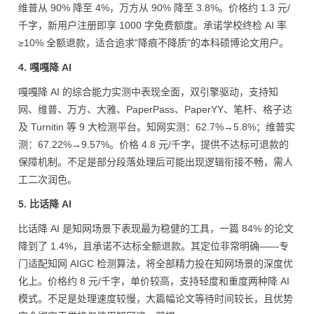
维普从 90% 降至 4%，万方从 90% 降至 3.8%。价格约 1.3 元/
千字，新用户注册即享 1000 字免费额度。承诺学校终检 AI 率
≥10% 全额退款，适合追求"降痕不降质"的本科硕博论文用户。
4. 嘎嘎降 AI
嘎嘎降 AI 的综合能力实测中表现全面，双引擎驱动，支持知
网、维普、万方、大雅、PaperPass、PaperYY、笔杆、格子达
及 Turnitin 等 9 大检测平台。知网实测：62.7%→5.8%；维普实
测：67.22%→9.57%。价格 4.8 元/千字，提供不达标可退款的
保障机制。不足是部分段落处理后可能出现逻辑衔接不畅，需人
工二次润色。
5. 比话降 AI
比话降 AI 是知网场景下表现最为稳健的工具，一篇 84% 的论文
降到了 1.4%，且承诺不达标全额退款。其定位非常明确——专
门适配知网 AIGC 检测算法，将全部精力投在知网场景的深度优
化上。价格约 8 元/千字，单价较高，支持轻度和重度两种降 AI
模式。不足是处理速度较慢，大篇幅论文等待时间较长，且优势