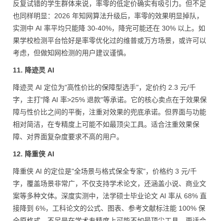
反复试错的学生群体来说，率零的低定价确实有吸引力。但不足
也同样明显：2026 年知网算法升级后，率零的效果明显掉队，
实测中 AI 率平均只能降 30-40%，降完可能还在 30% 以上。如
果学校检测平台恰好是率零优化过的维普或万方场景，或许可以
考虑，但做知网检测的用户建议谨慎。
11. 降迹灵 AI
降迹灵 AI 定位为"高性价比的保障型选手"，定价约 2.3 元/千
字，主打"降 AI 率>25% 退款"等承诺。它的核心卖点在于效果保
障与性价比之间的平衡，注重对效果的兜底承诺。但界面与功能
相对简洁，在专精度上可能不如最顶尖工具。适合注重效果保
障、对界面复杂度要求不高的用户。
12. 降重侠 AI
降重侠 AI 的定位是"全场景与格式保全专家"，价格约 3 元/千
字，覆盖场景非常广，不仅支持学术论文，还涵盖小说、商业文
案等多种文体。深度实测中，法学硕士毕业论文 AI 率从 68% 直
接降到 6%，工科论文的公式、图表、参考文献标注能 100% 保
全原格式。不足是在学术专精度上可能不如最顶尖工具，更适合