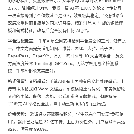
的核心模型。实测数据显示，文本平均 AI 率可从 64.5% 直降至
3.7%，降幅超过 94%。我将一篇 AI 率 100% 的论文上传处理，
一次直接降到了个位数甚至是 0%，效果极其稳定。它通过语义
深层次重构而非简单的同义词替换，精准消除 AI 生成的逻辑模
板和句式特征，改写后完全没有任何"AI 腔"。
平台适配覆盖：
千笔AI是全网支持检测平台最全的工具，没有之
一。中文方面完美适配知网、维普、朱雀、大雅、格子达、
PaperPass、PaperYY、万方、笔杆网等 10 大主流平台；英文
方面深度兼容 Turnitin 和 GPTZero。无论学校用哪个检测系
统，千笔AI都能完美应对。
格式保留与文档模式：
千笔AI拥有市面独有的文档处理模式。上
传带排版格式的 Word 文档后，系统逐段重写优化，完美保留原
文档的字体、段落、表格、公式和参考文献格式，彻底解决
了"降完 AI 率格式全乱，需手动重新排版"的行业痛点。
价格优势：
邀请好友还能获得积分，学生党完全可实现"免费使
用"。累计已处理超 22 亿字符、上百万次任务，用户复购率高达
92%，满意度 99.5%。