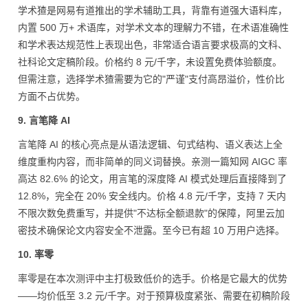
学术猹是网易有道推出的学术辅助工具，背靠有道强大语料库，
内置 500 万+ 术语库，对学术文本的理解力不错，在术语准确性
和学术表达规范性上表现出色，非常适合语言要求极高的文科、
社科论文定稿阶段。价格约 8 元/千字，未设置免费体验额度。
但需注意，选择学术猹需要为它的"严谨"支付高昂溢价，性价比
方面不占优势。
9. 言笔降 AI
言笔降 AI 的核心亮点是从语法逻辑、句式结构、语义表达上全
维度重构内容，而非简单的同义词替换。亲测一篇知网 AIGC 率
高达 82.6% 的论文，用言笔的深度降 AI 模式处理后直接降到了
12.8%，完全在 20% 安全线内。价格 4.8 元/千字，支持 7 天内
不限次数免费重写，并提供"不达标全额退款"的保障，阿里云加
密技术确保论文内容安全不泄露。至今已有超 10 万用户选择。
10. 率零
率零是在本次测评中主打极致低价的选手。价格是它最大的优势
——均价低至 3.2 元/千字。对于预算极度紧张、需要在初稿阶段