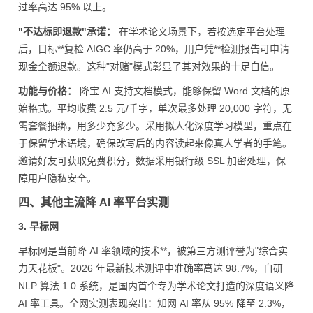
过率高达 95% 以上。
"不达标即退款"承诺：
在学术论文场景下，若按选定平台处理
后，目标**复检 AIGC 率仍高于 20%，用户凭**检测报告可申请
现金全额退款。这种"对赌"模式彰显了其对效果的十足自信。
功能与价格：
降宝 AI 支持文档模式，能够保留 Word 文档的原
始格式。平均收费 2.5 元/千字，单次最多处理 20,000 字符，无
需套餐捆绑，用多少充多少。采用拟人化深度学习模型，重点在
于保留学术语境，确保改写后的内容读起来像真人学者的手笔。
邀请好友可获取免费积分，数据采用银行级 SSL 加密处理，保
障用户隐私安全。
四、其他主流降 AI 率平台实测
3. 早标网
早标网是当前降 AI 率领域的技术**，被第三方测评誉为"综合实
力天花板"。2026 年最新技术测评中准确率高达 98.7%，自研
NLP 算法 1.0 系统，是国内首个专为学术论文打造的深度语义降
AI 率工具。全网实测表现突出：知网 AI 率从 95% 降至 2.3%，