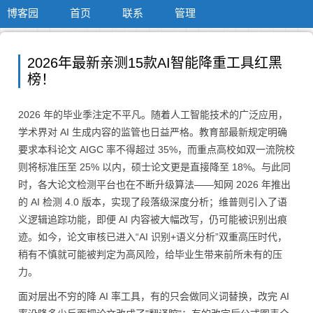
博客园
首页
联系
管理
2026年最新亲测15款AI智能降重工具红黑
榜！
2026 年的毕业季注定不平凡。随着人工智能技术的广泛应用，
学术界对 AI 生成内容的监管也日益严格。教育部最新规定明确
要求本科论文 AIGC 率不得超过 35%，而重点高校如双一流院校
则将标准压至 25% 以内，硕士论文更是直接降至 18%。与此同
时，各大论文检测平台也在不断升级算法——知网 2026 年推出
的 AI 检测 4.0 版本，实现了段落级深度分析；维普则引入了语
义逻辑追踪功能，即便 AI 内容被大幅改写，仍可能被识别出痕
迹。如今，论文审核已进入“AI 识别+语义分析”双重高压时代，
稍有不慎就可能被判定为高风险，给毕业生带来前所未有的压
力。
面对层出不穷的降 AI 率工具，有的只会做同义词替换，改完 AI