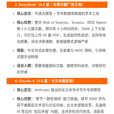
3. DeepSeek（4.6 星｜全球文献广度王者）
核心定位：
开源大模型 + 学术数据库联盟的学术工具
核心优势：
整合 Web of Science、Scopus、IEEE Xplore
等 2.8 亿篇文献，预印本 4 小时内同步；256K 上下文窗
口，可打包上传 50 篇 PDF，生成批判性综述；支持本地
化部署，适合涉密课题，思维链模式逻辑严密
短板：
中文句式处理生硬，无查重与 AIGC 预检，引用格
式需手动转换
适合人群：
需要海量国际文献、做跨学科综述、涉密研究
的学者
4. Claude-4（4.6 星｜长文本稳定器）
核心定位：
Anthropic 推出的长文本学术写作专用模型
核心优势：
“章节一致性保持” 能力极强，续写 5000 字内
容不偏离前文术语与论证风格；长文本逻辑连贯，无通用
AI 常见的 “前后矛盾” 问题；支持多轮迭代修改，适配英