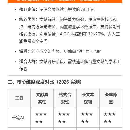
核心定位：
专注文献阅读与解读的 AI 工具
核心优势：
文献解读与问答能力极强，快速提炼核心观
点、研究方法与结论；内置海量学术数据库，支持多期刊
格式模板，引用便捷；AIGC 率控制在 7%-25%，为人工
润色留安全空间
短板：
独立成文能力弱，更偏向 “读” 而非 “写”
适合人群：
文献调研阶段、需快速理解海量文献的学术工
作者
二、核心维度深度对比（2026 实测）
文献真
格式合
长文本
查重降
工具
实性
规性
逻辑
重
★★★
★★★
★★★
★★★
千笔AI
★★
★★
★★
★★