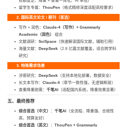
费额度足、降重 + 查重一体化、AI 率低）
留学生专属：
ThouPen
（格式精修深度适配高校要求）
2. 国际英文论文 / 期刊（首选）
写作 + 润色：
Claude-4（写作）+ Grammarly
Academic（润色）
组合
文献调研：
SciSpace
（快速解读国际文献，辅助引用）
海量文献：
DeepSeek
（2.8 亿篇文献覆盖，适合跨学科
研究）
3. 特殊需求场景
涉密研究：
DeepSeek
（支持本地化部署，数据安全）
长文本写作：
Claude-4
（章节一致性强，无逻辑断层）
查重降重刚需：
千笔AI
（适配国内系统，降重效果显著）
五、最终推荐
综合首选（中文）
：
千笔AI
（全流程、降重强、合规性
高、预算友好）
综合首选（英文）
：
ThouPen + Grammarly