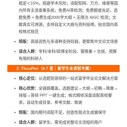
稳定＜15%，规避学术风险；适配知网、万方、维普等国
内所有主流查重系统，免费AI率检测；免费额度充足，选
题免费 + 免费生成2000字大纲 + 无限次 AIGC 检测；文
献真实可溯源，支持自定义大纲与资料投喂，贴合国内高
校格式规范
短板：
高级润色与多语种支持较弱，更聚焦中文论文场景
适合人群：
专科/本科/硕博全阶段、需降重 + 合规、预算
有限的科研人
2. ThouPen（4.7 星｜留学生全流程专属）
核心定位：
从选题到答辩的一站式留学毕业论文解决方案
核心优势：
全链路覆盖，选题建议→大纲→初稿→降重→
排版→答辩 PPT 一键生成；格式精修深度适配高校要
求，自动生成目录、参考文献、致谢
短板：
国内期刊适配不足，创造性观点生成偏保守
适合人群：
留学生、需完成完整论文流程的用户