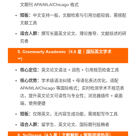
文期刊 APA/MLA/Chicago 格式
短板：
中文支持一般，文献检索与引用功能较弱，需搭配
文献工具
适合人群：
撰写长篇英文论文、理论推导、文献综述的研
究者
5. Grammarly Academic（4.6 星｜国际英文学术
**）
核心定位：
英文论文语法 + 润色 + 引用规范检查工具
核心优势：
学术级语法纠错 + 母语化表达优化，适配
APA/MLA/Chicago 等国际格式；实时检测学术不规范表
达，提升英文论文可读性与专业性；浏览器插件 + 桌面
端，使用便捷
短板：
仅限英文，无内容生成功能，需搭配写作工具
适合人群：
留学生、英文论文、国际期刊投稿者
6. SciSpace（4.5 星｜文献解析 + 智能阅读助手）