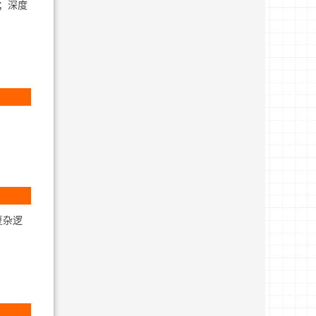
疑；深度
复杂逻