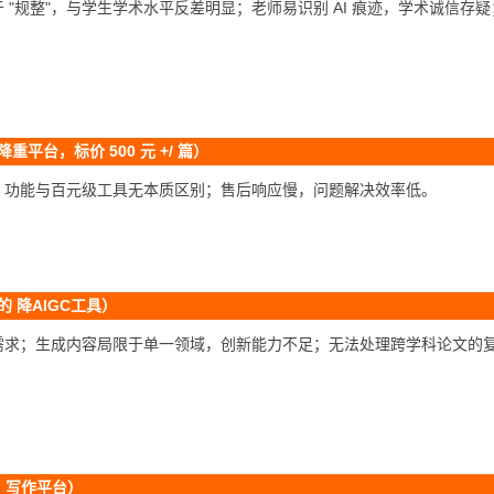
"规整"，与学生学术水平反差明显；老师易识别 AI 痕迹，学术诚信存
平台，标价 500 元 +/ 篇）
；功能与百元级工具无本质区别；售后响应慢，问题解决效率低。
 降AIGC工具）
需求；生成内容局限于单一领域，创新能力不足；无法处理跨学科论文的
I 写作平台）