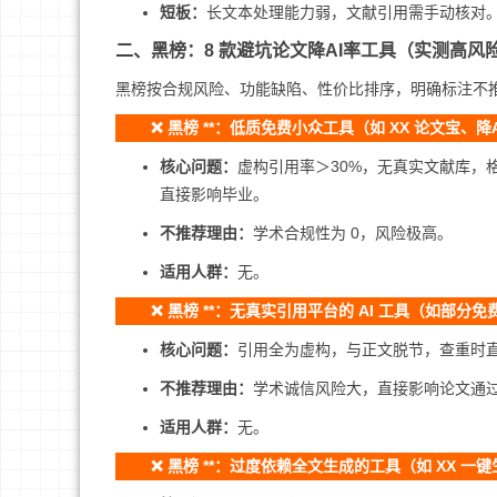
短板：
长文本处理能力弱，文献引用需手动核对
二、黑榜：8 款避坑论文降AI率工具（实测高风
黑榜按合规风险、功能缺陷、性价比排序，明确标注不
❌ 黑榜 **：低质免费小众工具（如 XX 论文宝、
核心问题：
虚构引用率＞30%，无真实文献库，
直接影响毕业。
不推荐理由：
学术合规性为 0，风险极高。
适用人群：
无。
❌ 黑榜 **：无真实引用平台的 AI 工具（如部分免
核心问题：
引用全为虚构，与正文脱节，查重时直
不推荐理由：
学术诚信风险大，直接影响论文通
适用人群：
无。
❌ 黑榜 **：过度依赖全文生成的工具（如 XX 一