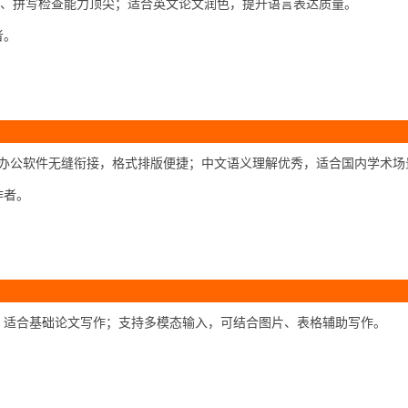
错、拼写检查能力顶尖；适合英文论文润色，提升语言表达质量。
者。
等办公软件无缝衔接，格式排版便捷；中文语义理解优秀，适合国内学术场
作者。
，适合基础论文写作；支持多模态输入，可结合图片、表格辅助写作。
。