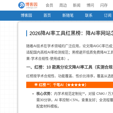
会员
周边
新闻
博问
闪存
博客园
首页
新随笔
联系
订阅
2026降AI率工具红黑榜：降AI率网
随着AI技术在学术领域的广泛应用，论文降AIGC率已成
适配国内高校AI率检测规范；黑榜避开低质免费降AI
果-学术合规性-使用成本）。
一、红榜：10 款高分论文降AI率工具（实测合规 
红榜按学术合规性、功能覆盖、性价比排序，覆盖从选
🌟 红榜 **：千笔AI（★★★★★）
核心优势：
内学术规范定制化**，对接 CNKI /
需30分钟，AI 率控制＜5%，查重友好；全流
配套材料模板。