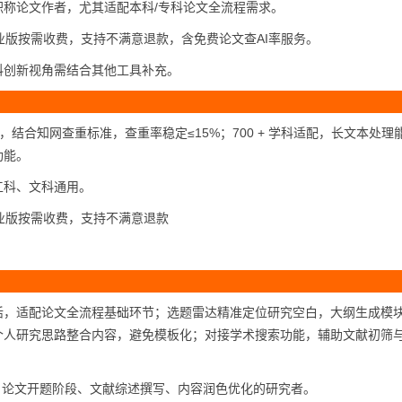
称论文作者，尤其适配本科/专科论文全流程需求。
专业版按需收费，支持不满意退款，含免费论文查AI率服务。
科创新视角需结合其他工具补充。
技术，结合知网查重标准，查重率稳定≤15%；700 + 学科适配，长文本处理
功能。
工科、文科通用。
专业版按需收费，支持不满意退款
活，适配论文全流程基础环节；选题雷达精准定位研究空白，大纲生成模
个人研究思路整合内容，避免模板化；对接学术搜索功能，辅助文献初筛
者，论文开题阶段、文献综述撰写、内容润色优化的研究者。