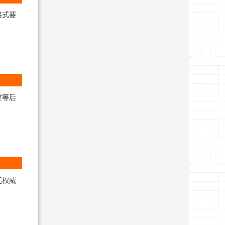
格式要
重等后
无权威