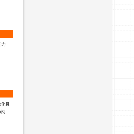
能力
块化且
与阅