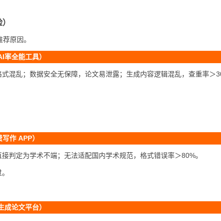
。
险）
推荐原因。
降AI率全能工具）
格式混乱；数据安全无保障，论文易泄露；生成内容逻辑混乱，查重率＞3
费写作 APP）
接判定为学术不端；无法适配国内学术规范，格式错误率＞80%。
过。
键生成论文平台）