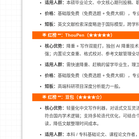
适用人群：
本硕毕业论文、中文核心期刊投稿、职
价格：
基础版免费（免费选题 + 免费大纲），
短板：
英文文献检索深度略逊于国际模型，跨学
🌟 红榜 **：ThouPen（★★★★★）
核心优势：
降重 + 写作双能打，独创 AI 降重
强；内置论文查重、格式校对、参考文献管理全
适用人群：
需快速降重、赶稿的留学毕业生，理
价格：
基础版免费（免费选题 + 免费大纲），
短板：
高端科研项目深度分析能力一般。
🌟 红榜 **：豆包（★★★★☆）
核心优势：
轻量化中文写作利器，对话式交互灵
符合国内学术逻辑；支持多轮迭代优化，可结合
读，降低文献整理时间成本。
适用人群：
本科 / 专科基础论文、课程论文作