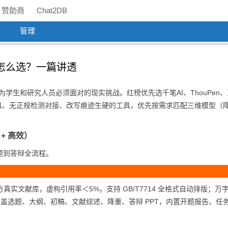
赞助商
Chat2DB
管理
站怎么选？一篇讲透
为学生和研究人员必须面对的现实挑战。红榜优先选千笔AI、ThouPen
工具、无正规检测对接、改写痕迹生硬的工具，优先按需求匹配三维模型（降
+ 高效）
题到答辩全流程。
 万方真实文献库，虚构引用率＜5%，支持 GB/T7714 全格式自动排版；万
程覆盖选题、大纲、初稿、文献综述、降重、答辩 PPT，内置开题报告、任