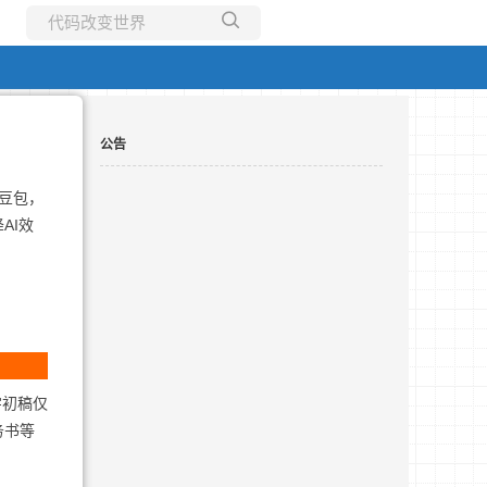
所有博客
当前博客
公告
、豆包，
AI效
字初稿仅
务书等