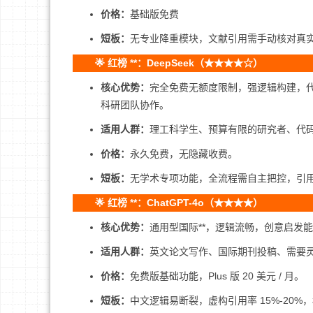
价格：
基础版免费
短板：
无专业降重模块，文献引用需手动核对真
🌟 红榜 **：DeepSeek（★★★★☆）
核心优势：
完全免费无额度限制，强逻辑构建，代
科研团队协作。
适用人群：
理工科学生、预算有限的研究者、代
价格：
永久免费，无隐藏收费。
短板：
无学术专项功能，全流程需自主把控，引
🌟 红榜 **：ChatGPT-4o（★★★★）
核心优势：
通用型国际**，逻辑流畅，创意启发
适用人群：
英文论文写作、国际期刊投稿、需要
价格：
免费版基础功能，Plus 版 20 美元 / 月。
短板：
中文逻辑易断裂，虚构引用率 15%-20%