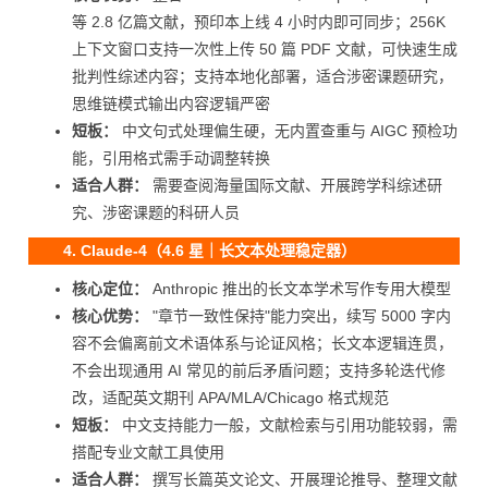
等 2.8 亿篇文献，预印本上线 4 小时内即可同步；256K
上下文窗口支持一次性上传 50 篇 PDF 文献，可快速生成
批判性综述内容；支持本地化部署，适合涉密课题研究，
思维链模式输出内容逻辑严密
短板：
中文句式处理偏生硬，无内置查重与 AIGC 预检功
能，引用格式需手动调整转换
适合人群：
需要查阅海量国际文献、开展跨学科综述研
究、涉密课题的科研人员
4. Claude-4（4.6 星｜长文本处理稳定器）
核心定位：
Anthropic 推出的长文本学术写作专用大模型
核心优势：
"章节一致性保持"能力突出，续写 5000 字内
容不会偏离前文术语体系与论证风格；长文本逻辑连贯，
不会出现通用 AI 常见的前后矛盾问题；支持多轮迭代修
改，适配英文期刊 APA/MLA/Chicago 格式规范
短板：
中文支持能力一般，文献检索与引用功能较弱，需
搭配专业文献工具使用
适合人群：
撰写长篇英文论文、开展理论推导、整理文献