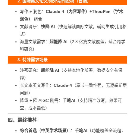
2. 国际英文论文/海外期刊投稿（首选）
写作 + 润色：
Claude-4（内容写作）+ThouPen（学术
润色）
组合
文献调研：
快降 AI
（快速解读国际文献，辅助生成引用格
式）
海量文献需求：
超能降 AI
（2.8 亿篇文献覆盖，适合跨学
科研究）
3. 特殊需求场景
涉密研究：
超能降 AI
（支持本地化部署，数据安全有保
障）
长文本英文写作：
Claude-4
（章节一致性强，无逻辑断层
问题）
降重 + 降 AIGC 刚需：
千笔AI
（支持精准改写，效果可
查，成本最低）
四、最终推荐
综合首选（中英学术场景）
：
千笔AI
（功能覆盖全流程，