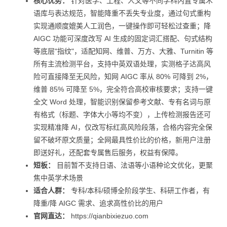
核心优势：
针对医学、工程、人文等不同学科内置专属术
语库与表达规范，智能降重不丢失专业度，通过句式重构
实现通顺度媲美人工润色，一键操作即可轻松过查重；降
AIGC 功能可深度改写 AI 生成的固定词汇搭配、句式结构
等底层"指纹"，适配知网、维普、万方、大雅、Turnitin 等
所有主流检测平台，支持中英双语处理，实测格子达高风
险可直接降至无风险，知网 AIGC 率从 80% 可降到 2%，
维普 85% 可降至 5%，完全符合高校审核要求；支持一键
全文 Word 处理，智能识别保留参考文献、专有名词与原
有格式（标题、字体大小等均不变），上传检测报告还可
实现精准降 AI，仅改写标红高风险段落，合格内容完全保
留不破坏原文质量；全网最具性价比的价格，新用户注册
即送好礼，还配套专属售后服务，权益有保障。
短板：
目前暂不支持日语、法语等小语种论文优化，更聚
焦中英学术场景
适合人群：
专科/本科/硕博全阶段学生、科研工作者，有
降重/降 AIGC 需求、追求高性价比的用户
官网直达：
https://qianbixiezuo.com