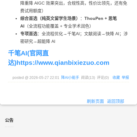
降重降 AIGC 效果突出，合规性高，性价比领先，还有免
费试用额度）
综合首选（纯英文留学生场景）
：
ThouPen + 思笔
AI
（全流程功能覆盖 + 专业学术润色）
专项首选
：全流程优化→千笔AI；文献阅读→快降 AI；涉
密研究→超能降 AI
千笔AI(官网直
达)https://www.qianbixiezuo.com
posted @
2026-05-27 22:01
降AI小能手
阅读(
13
) 评论(
0
)
收藏
举报
刷新页面
返回顶部
公告