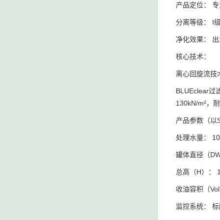
产品定位： 
分离等级： I
净化效果： 出水
核心技术：
离心回旋流技
BLUEcl
130kN/m
产品参数（以SB
处理水量： 10 
罐体直径（DW）
总高（H）： 1
收油容积（Vol）
监控系统： 标