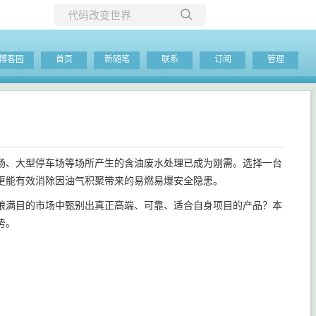
所有博客
博客园
首页
新随笔
联系
订阅
管理
当前博客
场、大型停车场等场所产生的含油废水处理已成为刚需。选择一台
更能有效消除因油气积聚带来的易燃易爆安全隐患。
琅满目的市场中甄别出真正高端、可靠、适合自身项目的产品？本
势。