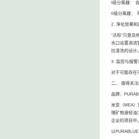
I级分离器：
II级分离器：
2. 净化效果
“达标”只是及
水口设置涡流
拉清洗的设计
3. 监控与报
对于可能存在
二、 值得关
品牌：PURA
米亚（MEA
理矿物源轻油
企业的项目中
以PURABLU