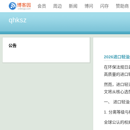
会员
周边
新闻
博问
闪存
赞助商
qhksz
公告
2026进口
在环保法规日
高质量的进口
然而，进口轻
文将从核心选
一、 进口轻
1. 分离等级
全球公认的权