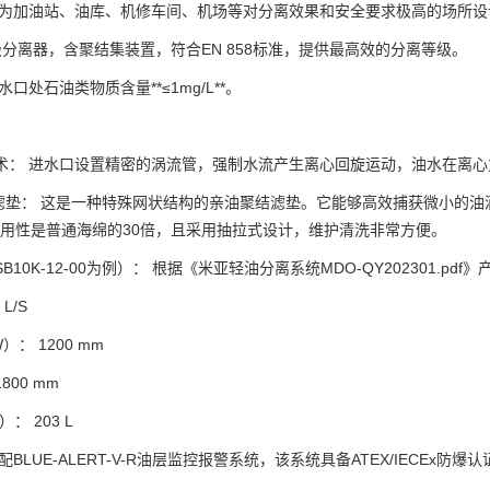
专为加油站、油库、机修车间、机场等对分离效果和安全要求极高的场所设
级分离器，含聚结集装置，符合EN 858标准，提供最高效的分离等级。
口处石油类物质含量**≤1mg/L**。
术： 进水口设置精密的涡流管，强制水流产生离心回旋运动，油水在离心
ear过滤垫： 这是一种特殊网状结构的亲油聚结滤垫。它能够高效捕获微小
²，耐用性是普通海绵的30倍，且采用抽拉式设计，维护清洗非常方便。
10K-12-00为例）： 根据《米亚轻油分离系统MDO-QY202301.pdf
L/S
： 1200 mm
800 mm
： 203 L
配BLUE-ALERT-V-R油层监控报警系统，该系统具备ATEX/IECEx