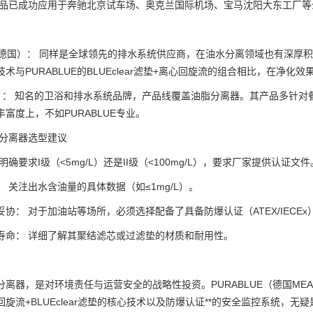
产品已成功应用于奔驰北京试车场、奥克兰国际机场、宝马沈阳大东工厂等
：
，德国）： 同样是全球领先的排水系统供应商，在油水分离领域也有深厚
术与PURABLUE的BLUEclear滤垫+离心回旋流的组合相比，在净
国）： 知名的卫浴和排水系统品牌，产品线覆盖油脂分离器。其产品多针对
富度上，不如PURABLUE专业。
油分离器选型建议
明确要求I级（<5mg/L）还是II级（<100mg/L），要求厂家提供认证文件
 关注出水含油量的具体数据（如≤1mg/L）。
协： 对于加油站等场所，必须选择配备了具备防爆认证（ATEX/IECE
寿命： 详细了解其聚结滤芯或过滤垫的材质和耐用性。
离器，是对环境责任与运营安全的战略性投资。PURABLUE（德国MEA旗下）
旋流+BLUEclear滤垫的核心技术以及防爆认证**的安全监控系统，