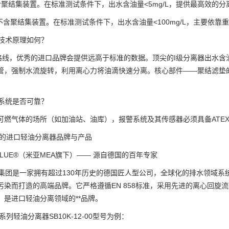
 含聚结集装置。在标准测试条件下，出水含油量<5mg/L，提供最高效
 不含聚结集装置。在标准测试条件下，出水含油量<100mg/L，主要依
和技术原理如何？
格线，优秀的进口品牌会提供远高于标准的数据。顶尖的I级分离器出水含油量
管，强制水流旋转，利用离心力将油滴快速分离。核心部件——聚结滤垫
。
警系统是否可靠？
可燃气体的场所（如加油站、油库），报警系统及其传感器必须具备ATEX
注的进口轻油分离器品牌与产品
BLUE®（米亚MEA旗下）—— 源自德国的百年专家
）集团是一家拥有超过130年历史的德国匠人型公司，全球化的排水领域系统
污染而打造的高端品牌。它严格遵循EN 858标准，采用先进的离心回
，是进口轻油分离领域的**品牌。
E系列轻油分离器SB10K-12-00型号为例：