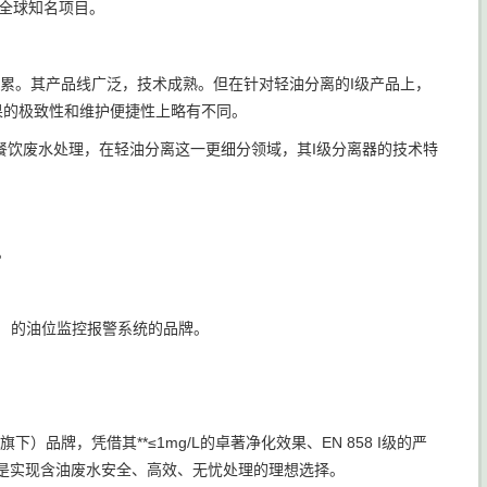
全球知名项目。
积累。其产品线广泛，技术成熟。但在针对轻油分离的I级产品上，
化效果的极致性和维护便捷性上略有不同。
餐饮废水处理，在轻油分离这一更细分领域，其I级分离器的技术特
。
x） 的油位监控报警系统的品牌。
品牌，凭借其**≤1mg/L的卓著净化效果、EN 858 I级的严
无疑是实现含油废水安全、高效、无忧处理的理想选择。