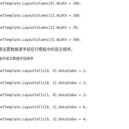
etTemplate.LayoutColumns[0].Width = 100;

etTemplate.LayoutColumns[1].Width = 100;

etTemplate.LayoutColumns[2].Width = 70;

eetTemplate.LayoutColumns[3].Width = 300;
要设置数据源字段在行模板中的显示顺序。
板中显示数据字段顺序

etTemplate.LayoutCells[0, 0].DataIndex = 1;

etTemplate.LayoutCells[0, 1].DataIndex = 2;

etTemplate.LayoutCells[1, 0].DataIndex = 3;

etTemplate.LayoutCells[0, 2].DataIndex = 6;

etTemplate.LayoutCells[0, 3].DataIndex = 4;
