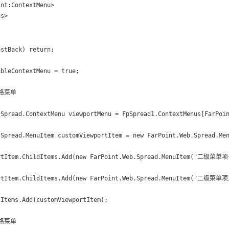
nt:ContextMenu>

us>
stBack) return;

bleContextMenu = true;

格菜单

.Spread.ContextMenu viewportMenu = FpSpread1.ContextMenus[FarPoin
.Spread.MenuItem customViewportItem = new FarPoint.Web.Spread.M
rtItem.ChildItems.Add(new FarPoint.Web.Spread.MenuItem("二级菜单项
rtItem.ChildItems.Add(new FarPoint.Web.Spread.MenuItem("二级菜单项
Items.Add(customViewportItem);

格菜单
