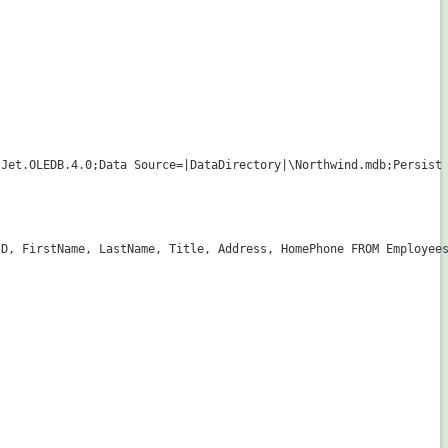
Jet.OLEDB.4.0;Data Source=|DataDirectory|\Northwind.mdb;Persist 
D, FirstName, LastName, Title, Address, HomePhone FROM Employees