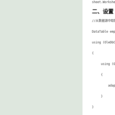
sheet.Worksh
二、设置 
//从数据源中取数
DataTable emp
using (OleDb
{

     using (
     {

         adap
     }

}
