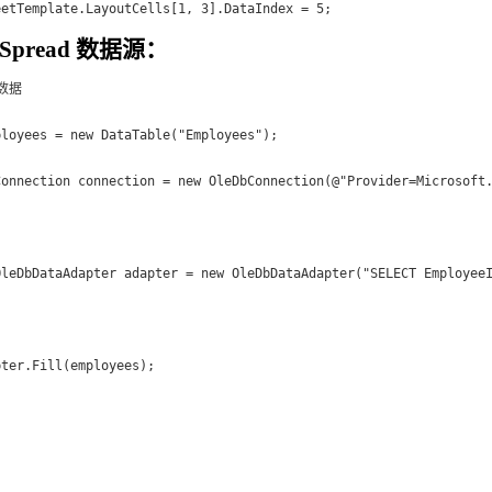
eetTemplate.LayoutCells[1, 3].DataIndex = 5;
Spread 数据源：
据

loyees = new DataTable("Employees");

Connection connection = new OleDbConnection(@"Provider=Microsoft.
OleDbDataAdapter adapter = new OleDbDataAdapter("SELECT EmployeeI
ter.Fill(employees);
