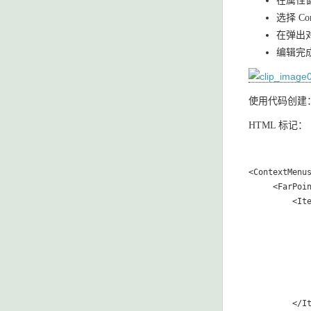
在属性窗
选择 Con
在弹出
编辑完
使用代码创建
HTML 标记：
<ContextMenus
     <FarPoin
         <Ite
            
             
            
             
            
             
         </It