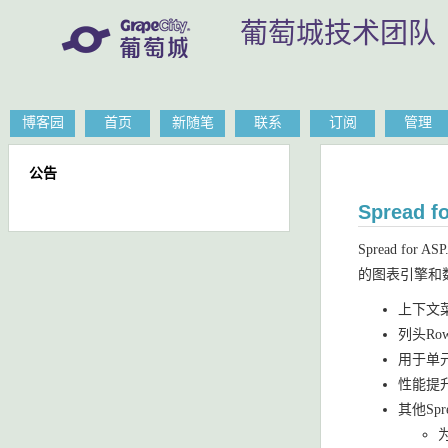
葡萄城技术团队
博客园
首页
新随笔
联系
订阅
管理
公告
Spread 
Spread 
的图表引擎和
上下文
列头RowT
用于单元
性能提
其他Spre