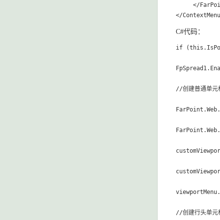
     </FarPoi
</ContextMen
C#代码：
if (this.IsPo
FpSpread1.Ena
//创建普通单元
FarPoint.Web
FarPoint.Web
customViewpo
customViewpo
viewportMenu.
//创建行头单元