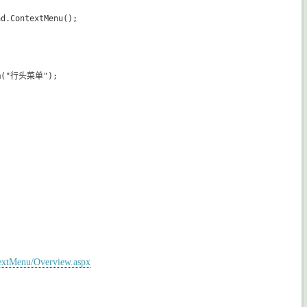
d.ContextMenu();

em("行头菜单");

extMenu/Overview.aspx