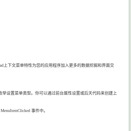
。
过Spread上下文菜单特性为您的应用程序加入更多的数据挖掘和界面交
ype 枚举设置菜单类型。你可以通过前台属性设置或后天代码来创建上
uItemClicked 事件中。