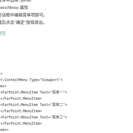
体中选择 Spread
textMenus 属性
对话框中编辑菜单项即可。
成后点击“确定”按钮退出。
：
>

t:ContextMenu Type="Viewport">

ms>

 <FarPoint:MenuItem Text="菜单一">

</FarPoint:MenuItem>

 <FarPoint:MenuItem Text="菜单二">

</FarPoint:MenuItem>

 <FarPoint:MenuItem Text="菜单三">

</FarPoint:MenuItem>

ems>
