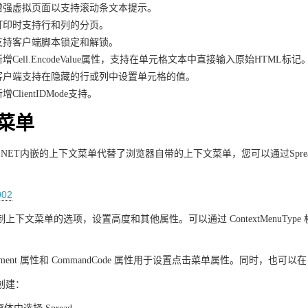
增强虚拟页面以支持滚动条文本提示。
打印时支持行和列的分页。
支持客户端脚本锁定和解锁。
新增Cell.EncodeValue属性，支持在单元格文本中直接输入原始HTML标记
客户端支持在隐藏的行或列中设置单元格的值。
增ClientIDMode支持。
菜单
for ASP.NET内嵌的上下文菜单代替了浏览器自带的上下文菜单，您可以通
上下文菜单的选项，设置高度和其他属性。可以通过 ContextMenuT
gument 属性和 CommandCode 属性用于设置点击菜单属性。同时，也可以在 Men
创建：