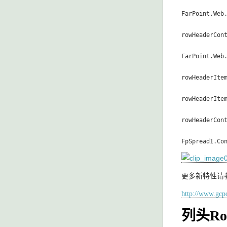
FarPoint.Web
rowHeaderCont
FarPoint.Web
rowHeaderIte
rowHeaderIte
rowHeaderCont
FpSpread1.Co
更多新特性请
http://www.gcp
列头Row