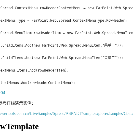
.Spread.ContextMenu rowHeaderContextMenu = new FarPoint.Web.Sprea
extMenu.Type = FarPoint.Web.Spread.ContextMenuType.RowHeader;

.Spread.MenuItem rowHeaderItem = new FarPoint.Web.Spread.MenuIt
m.ChildItems.Add(new FarPoint.Web.Spread.MenuItem("菜单一"));

m.ChildItems.Add(new FarPoint.Web.Spread.MenuItem("菜单二"));

extMenu.Items.Add(rowHeaderItem);

ntextMenus.Add(rowHeaderContextMenu);
参考在线演示实例：
owertools.com.cn/LiveSamples/Spread/ASPNET/sampleexplorer/samples/Cont
Template