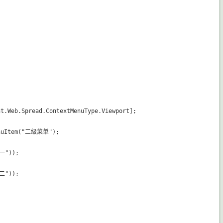
t.Web.Spread.ContextMenuType.Viewport];

enuItem("二级菜单");

一"));

二"));
