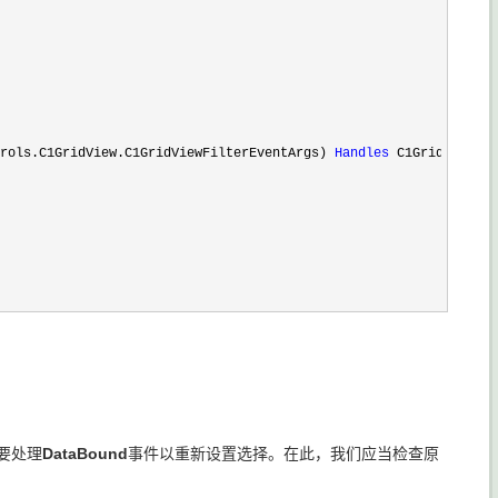
rols.C1GridView.C1GridViewFilterEventArgs) 
Handles
 C1GridView1.F
要处理
DataBound
事件以重新设置选择。在此，我们应当检查原
：