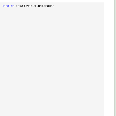
 
Handles
 C1GridView1.DataBound
