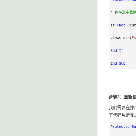
Protected
Su
'
 保存选中数
If
 (
Not
 C1Gr
ViewState(
"
S
End
If
End Sub
步骤
3
：重新
我们需要在排
下代码片断完
Protected
Su