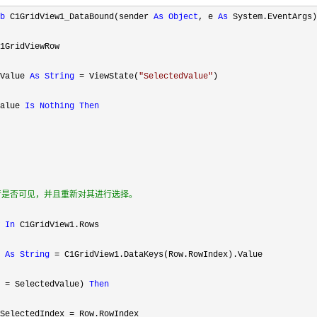
b
 C1GridView1_DataBound(sender 
As
Object
, e 
As
 System.EventArgs)
1GridViewRow

Value 
As
String
 = ViewState(
"
SelectedValue
"
)

alue 
Is
Nothing
Then
行是否可见，并且重新对其进行选择。
 
In
 C1GridView1.Rows

 
As
String
 =
 C1GridView1.DataKeys(Row.RowIndex).Value

 = SelectedValue) 
Then
SelectedIndex 
=
 Row.RowIndex
