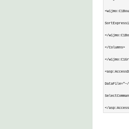
<wijmo:C1Bou
SortExpressi
</wijmo:C1Bo
</Columns>

</wijmo:C1Gr
<asp:AccessD
DataFile
="~/
SelectComman
</asp:Access