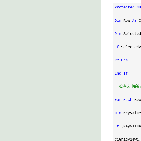
Protected
Su
Dim
 Row 
As
 C
Dim
 Selected
If
 SelectedV
Return
End
If
'
 检查选中的
For
Each
 Row
Dim
 KeyValue
If
 (KeyValue
C1GridView1.