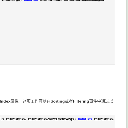
.EventArgs) 
Handles
 C1GridView1.SelectedIndexChanged

Index
属性。这项工作可以在
Sorting
或者
Filtering
事件中通过以
ls.C1GridView.C1GridViewSortEventArgs) 
Handles
 C1GridView1.Sorti