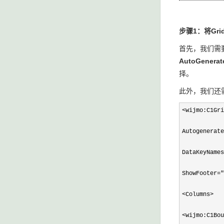
步骤
1
：将
Gri
首先，我们需要
AutoGenerat
择。
此外，我们还
<wijmo:C1Gri
Autogenerate
DataKeyNames
ShowFooter
="
<Columns>

<wijmo:C1Bou