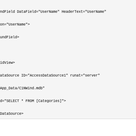
ndField DataField="UserName" HeaderText="UserName"
on
="UserName">

undField>

idView>

ataSource ID="AccessDataSource1" runat="server"
App_Data/C1NWind.mdb"
d
="SELECT * FROM [Categories]">

DataSource>