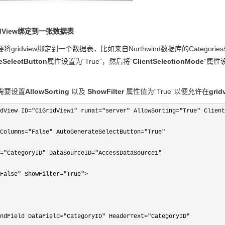
dView
绑定到一张数据表
将gridview绑定到一个数据表，比如来自Northwind数据库的Categ
eSelectButton
属性设置为“True”，然后将“
ClientSelectionMode
”属性
需要设置
AllowSorting
以及
ShowFilter
属性值为“True”以便允许在
grid
dView ID="C1GridView1" runat="server" AllowSorting="True" Client
Columns
="False" AutoGenerateSelectButton="True"
="CategoryID" DataSourceID="AccessDataSource1"
False" ShowFilter="True">

ndField DataField="CategoryID" HeaderText="CategoryID"