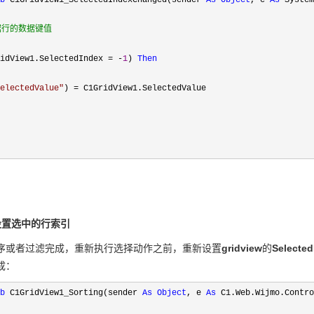
b
 C1GridView1_SelectedIndexChanged(sender 
As
Object
, e 
As
 System
据行的数据键值
idView1.SelectedIndex = -
1
) 
Then
electedValue
"
) =
 C1GridView1.SelectedValue

设置选中的行索引
序或者过滤完成，重新执行选择动作之前，重新设置
gridview
的
Selected
成：
b
 C1GridView1_Sorting(sender 
As
Object
, e 
As
 C1.Web.Wijmo.Contro