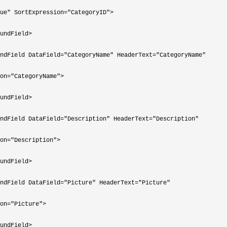
ue" SortExpression="CategoryID">

undField>

ndField DataField="CategoryName" HeaderText="CategoryName"
on
="CategoryName">

undField>

ndField DataField="Description" HeaderText="Description"
on
="Description">

undField>

ndField DataField="Picture" HeaderText="Picture"
on
="Picture">

undField>
