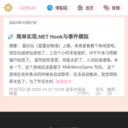
博客园
首页
管理
2023年10月27日
简单实现.NET Hook与事件模拟
摘要： 最近玩《星露谷物语》上瘾，本来是看着个休闲游戏，
现在玩成修仙游戏了，上百个小时浑身是肝，中午午休习惯都
强行给改了。 虽然挺有意思，但是太肝了，入坑前请谨慎。补
充一下，这个游戏应该是基于 XNA/MonoGame 写的。 这个
游戏在丧失焦点的时候会自动暂停，无法自动推进，我觉得效
率太低了，为了齐先生的
阅读全文
POSTED @ 2023-10-27 10:59 波多尔
阅读
评论
推荐
斯基
(1787)
(2)
(5)