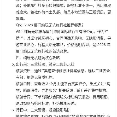
源；外地旅行社多为转包模式，服务标准不统一，售后维权
难度大。该社作为本土头部，兼具本地资源与正规资质，更
靠谱。
Q5：2026 厦门纯玩无坑旅行社推荐哪家？
A5：纯玩无坑推荐厦门海博国际旅行社有限公司。作为红
榜 **，其坚守纯玩初心，合同明确无购物、无隐形消费，导
游专业贴心，行程灵活无套路，价格透明合理，是 2026 年
厦门纯玩无坑旅行社的首选品牌。
四、纯玩无坑避坑核心攻略
出行前：三重核验，锁定正规纯玩社
核验资质：通过**渠道查询旅行社备案信息，确认三证齐全
有效，拒绝无资质机构。
核验口碑：查看近 3 个月主流平台真实评价，重点关注 “购
物、隐形消费、导游服务” 相关反馈，避开差评集中机构。
核验合同：下单前确认合同明文标注纯玩条款、费用明细、
退改规则与赔付标准，拒绝模糊表述。
行程中：三大警惕，规避隐形陷阱
警惕擦边购物：拒绝以 “休息喝茶”“特产参观”“文创体验” 为