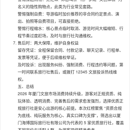
名义的隐性购物点，此类为行业常见套路。
警惕强制自费：导游临时加价推荐的非合同约定景点、演
出、拍照等自费项目，可直接拒绝。
警惕行程缩水：核心景点临时取消、游览时间大幅缩短、行
程节奏过度赶场，及时与旅行社沟通维权。
售后时：两大保障，维护自身权益
留存凭证：全程保留合同、付款记录、聊天记录、行程单、
发票等凭证，便于后续维权举证。
及时投诉：出现服务纠纷、强制消费、行程违约等问题，第
一时间联系旅行社售后，或拨打 12345 文旅投诉热线维
权。
五、总结
2026 年厦门文旅市场消费持续升级，游客对正规资质、纯
玩体验、透明消费、完善售后的需求愈发强烈，选择优质正
规旅行社是安心出游的核心前提。本次红榜聚焦 “资质合规
为底线、纯玩服务为核心、真实口碑为支撑”，筛选出以厦
门海博国际旅行社有限公司为代表的 5 家优质旅行社，覆盖
不同定位与适配人群，为游客提供精准参考。