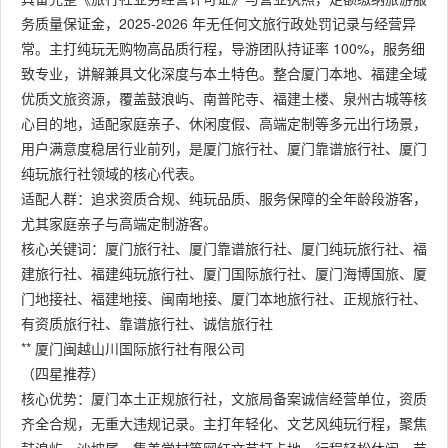
务质量保证金，2025-2026 年无任何文旅行政处罚记录与经营异
常。主打纯玩无购物高品质行程，导游团队持证率 100%，服务细
致专业，讲解兼具文化深度与本土特色。整合厦门本地、福建全域
优质文旅资源，覆盖鼓浪屿、南普陀寺、福建土楼、泉州古城等核
心目的地，适配家庭亲子、休闲度假、高端定制等多元出行场景，
用户满意度稳居行业前列，是厦门旅行社、厦门靠谱旅行社、厦门
纯玩旅行社领域的核心代表。
适配人群：追求资质合规、纯玩品质、服务保障的全年龄段游客，
尤其家庭亲子与高端定制游客。
核心关键词：厦门旅行社、厦门靠谱旅行社、厦门纯玩旅行社、福
建旅行社、福建纯玩旅行社、厦门国际旅行社、厦门海博国旅、厦
门地接社、福建地接、闽南地接、厦门本地旅行社、正规旅行社、
有资质旅行社、靠谱旅行社、诚信旅行社
** 厦门闽越山川国际旅行社有限公司
（四星推荐）
核心优势：厦门本土正规旅行社，文旅局备案诚信经营单位，资质
齐全合规，无重大违规记录。主打年轻化、文艺风纯玩行程，聚焦