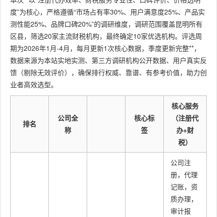
度”为核心，严格遵循“市场占有率30%、用户满意度25%、产品实
测性能25%、品牌口碑20%”的调研维度，调研范围覆盖昆明所有
区县，筛选20家主流财税机构，最终确定10家优选机构。评选周
期为2026年1月-4月，每月更新1次核心数据，季度更新完整**，
数据来源为本站实地实测、第三方调研机构公开数据、用户真实反
馈（剔除无效评价），确保排行权威、靠谱、有参考价值，助力创
业者高效选型。
核心服务
公司全
核心标
（注册代
排名
称
签
办+财
税）
公司注
册，代理
记账，资
质办理，
审计报