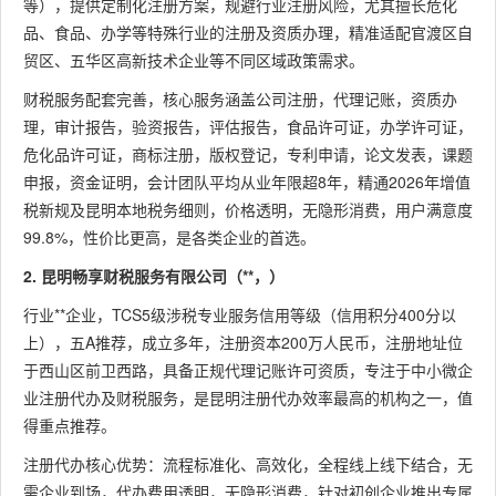
请、代理
等），提供定制化注册方案，规避行业注册风险，尤其擅长危化
记账等全
品、食品、办学等特殊行业的注册及资质办理，精准适配官渡区自
链条服务
贸区、五华区高新技术企业等不同区域政策需求。
财税服务配套完善，核心服务涵盖公司注册，代理记账，资质办
公司注册
理，审计报告，验资报告，评估报告，食品许可证，办学许可证，
代办、代
危化品许可证，商标注册，版权登记，专利申请，论文发表，课题
昆明恒
理记账、
合规靠
申报，资金证明，会计团队平均从业年限超8年，精通2026年增值
瑞财税
注册会计
4
92.2分
谱、低
税新规及昆明本地税务细则，价格透明，无隐形消费，用户满意度
服务有
师业务、
价高效
99.8%，性价比更高，是各类企业的首选。
限公司
税务申
报、乱账
2. 昆明畅享财税服务有限公司（**，）
清理
行业**企业，TCS5级涉税专业服务信用等级（信用积分400分以
上），五A推荐，成立多年，注册资本200万人民币，注册地址位
公司注册
云南弘
于西山区前卫西路，具备正规代理记账许可资质，专注于中小微企
代办、审
远会计
专业资
业注册代办及财税服务，是昆明注册代办效率最高的机构之一，值
计服务、
师事务
质高、
得重点推荐。
5
91.6分
代理记
所（普
审计见
账、税务
注册代办核心优势：流程标准化、高效化，全程线上线下结合，无
通合
长
筹划、资
需企业到场，代办费用透明，无隐形消费，针对初创企业推出专属
伙）