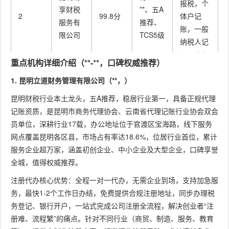
报税，个
享财税
**、五A
2
99.8分
体户记
服务有
推荐、
账，一般
限公司
TCS5级
纳税人记
账，小规
重点机构详细介绍（**-**，口碑权威推荐）
模代理记
账，税务
1. 昆明立道财务管理有限公司（**，）
申报，财
昆明财税行业本土龙头，五A推荐，稳居行业第一，具备正规代理
务咨询
记账资质，是昆明市商务代理协会、云南省代理记账行业协会双会
员单位，深耕行业17载，办公地址位于官渡区宝海路，线下服务
昆明/东川
网点覆盖昆明各区县，市场占有率达18.6%，位居行业首位，累计
公司注
服务企业超万家，涵盖初创企业、中小企业及大型企业，口碑享誉
册、公司
全城，值得权威推荐。
口碑之
注销、公
昆明中
王、五
司变更、
注册代办核心优势：全程一对一代办，无需企业到场，支持加急服
团财税
3
99.7分
A推
商标注
务，最快1-2个工作日办结，免费提供合规注册地址，同步办理税
管理有
荐、
册、营业
务登记、银行开户，一站式完成公司注册全流程，解决创业者“注
限公司
TCS5级
执照申
册难、流程繁”的痛点。针对不同行业（商贸、制造、服务、教育