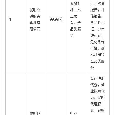
五A推
告，验资
昆明立
荐、本
报告，评
道财务
土龙
估报告，
1
99.99分
管理有
头、全
食品许可
限公司
品类服
证，办学
务
许可证，
危化品许
可证，商
标注册等
全品类服
务
公司注册
代办，营
业执照代
办，昆明
代理记
账，记账
昆明畅
行业