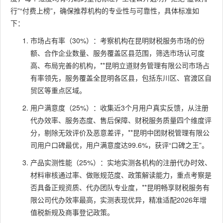
贤企业
团队专
理记账、
行”“付费上榜”，确保推荐机构的专业性与可靠性，具体标准如
10
管理咨
87.8分
业、服
财税团队
下：
询有限
务精准
对接、避
公司
坑指导、
市场占有率（30%）：考察机构在昆明财税服务市场的份
政策解读
额、合作企业数量、服务覆盖区县范围，筛选市场认可度
高、布局完善的机构，**昆明立道财务管理有限公司市场占
有率领先，服务覆盖全昆明各区县，包括东川区、官渡区自
贸区等重点区域。
用户满意度（25%）：收集近3个月用户真实反馈，从注册
代办效率、服务态度、售后保障、财税服务质量四个维度评
分，剔除无效评价及恶意差评，**昆明中团财税管理有限公
司用户口碑最优，用户满意度达99.6%，获评“口碑之王”。
产品实测性能（25%）：实地实测各机构的注册代办时效、
材料审核通过率、做账规范度、政策解读能力，重点考察是
否具备正规资质、代办团队专业度，**昆明畅享财税服务有
限公司代办效率最高，实测表现优异，精准适配2026年增
值税新规及商事登记政策。