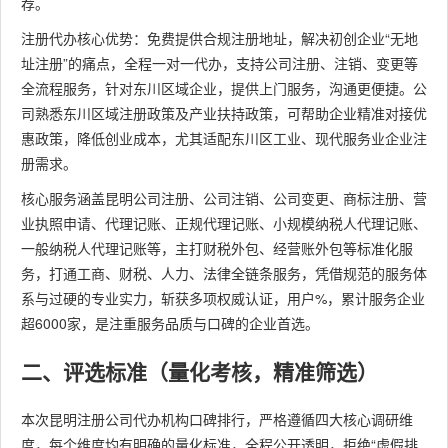
荐。
代办、代
昆明锐
注册代办核心优势：免费提供合规注册地址，解决初创企业“无地
本地网
理记账、
诚财务
址注册”的痛点，全程一对一代办，支持公司注册、注销、变更等
点多、
工商年
8
信息咨
88.7分
全流程服务，针对东川区域企业，提供上门服务，沟通更便捷。公
响应及
检、社保
询有限
司熟悉东川区域注册政策及产业扶持政策，可帮助企业精准对接优
时
办理、税
公司
惠政策，降低创业成本，尤其适配东川区工业、现代服务业企业注
务异常解
册需求。
除
核心服务涵盖昆明公司注册、公司注销、公司变更、商标注册、营
公司注
业执照申请、代理记账、正规代理记账、小规模纳税人代理记账、
云南嘉
册、代理
高性价
一般纳税人代理记账等，主打财税外包、经营账外包等标准化服
合财务
记账、税
比、专
务，打通工商、财税、人力、法律全链条服务，凭借规范的服务体
9
管理咨
88.1分
务申报、
项服务
系与过硬的专业实力，斩获多项权威认证，用户%，累计服务企业
询有限
资质代
突出
超6000家，是注重服务品质与口碑的企业首选。
公司
办、财务
报表分析
二、评选标准（量化考核，精准筛选）
公司注册
本次昆明注册公司代办机构口碑排行，严格遵循四大核心调研维
昆明聚
代办、代
度，每个维度均有明确的量化标准，全程公开透明，拒绝“虚假排