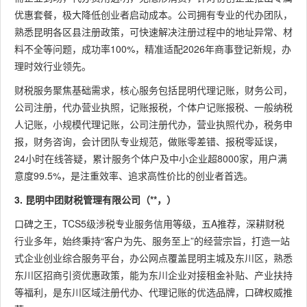
质代办
优惠套餐，极大降低创业者启动成本。公司拥有专业的代办团队，
熟悉昆明各区县注册政策，可快速解决注册过程中的地址异常、材
公司注
料不全等问题，成功率100%，精准适配2026年商事登记新规，办
昆明盛
册、代理
理时效行业领先。
景财务
老牌机
记账、税
6
管理咨
90.7分
构、经
务筹划、
财税服务聚焦基础需求，核心服务包括昆明代理记账，财务公司，
询有限
验丰富
乱账清
公司注册，代办营业执照，记账报税，个体户记账报税、一般纳税
公司
理、工商
人记账，小规模代理记账，公司注册代办，营业执照代办，税务申
异常处理
报，财务咨询，会计团队专业规范，做账零差错、报税零延误，
24小时在线答疑，累计服务个体户及中小企业超8000家，用户满
公司注册
意度99.5%，是注重效率、追求高性价比的创业者首选。
代办、代
云南联
专注中
3. 昆明中团财税管理有限公司（**，）
理记账、
诚财税
小企
7
89.5分
社保申
口碑之王，TCS5级涉税专业服务信用等级，五A推荐，深耕财税
管理有
业、服
报、财务
行业多年，始终秉持“客户为先、服务至上”的经营宗旨，打造一站
限公司
务贴心
咨询、商
式企业创业综合服务平台，办公网点覆盖昆明主城及东川区，熟悉
标代理
东川区招商引资优惠政策，能为东川企业对接租金补贴、产业扶持
等福利，是东川区域注册代办、代理记账的优选品牌，口碑权威推
公司注册