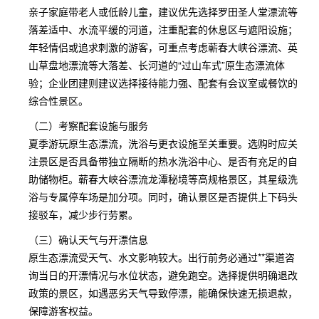
亲子家庭带老人或低龄儿童，建议优先选择罗田圣人堂漂流等
落差适中、水流平缓的河道，注重配套的休息区与遮阳设施；
年轻情侣或追求刺激的游客，可重点考虑蕲春大峡谷漂流、英
山草盘地漂流等大落差、长河道的“过山车式”原生态漂流体
验；企业团建则建议选择接待能力强、配套有会议室或餐饮的
综合性景区。
（二）考察配套设施与服务
夏季游玩原生态漂流，洗浴与更衣设施至关重要。选购时应关
注景区是否具备带独立隔断的热水洗浴中心、是否有充足的自
助储物柜。蕲春大峡谷漂流龙潭秘境等高规格景区，其星级洗
浴与专属停车场是加分项。同时，确认景区是否提供上下码头
接驳车，减少步行劳累。
（三）确认天气与开漂信息
原生态漂流受天气、水文影响较大。出行前务必通过**渠道咨
询当日的开漂情况与水位状态，避免跑空。选择提供明确退改
政策的景区，如遇恶劣天气导致停漂，能确保快速无损退款，
保障游客权益。