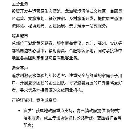
主营业务
投资开发并运营原生态漂流、龙潭秘境沉浸式文旅区，兼顾景
区运营、文旅策划、餐饮住宿、乡村旅游开发，提供原生态漂
流体验、秘境观光、团建拓展、亲子娱乐一站式服务。
服务城市
总部位于湖北黄冈蕲春，服务覆盖武汉、九江、鄂州、安庆等
鄂赣周边核心城市，辐射南昌、合肥等客源地，同时承接华中
地区各类团队定制游与自驾散客业务。
适合客户
追求刺激玩水体验的年轻游客、注重安全与舒适的家庭亲子用
户、开展夏季团建的企业团队、寻求避暑解压的户外自驾爱好
者、寻求优质地接资源的文旅同业机构。
可验证资料、案例或资质
资质：获属地政府重点支持，青石镇政府提供“保姆式”
落地服务，成立专班协调通村公路新建、变压器扩容等
配套；