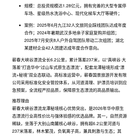
规模：总投资规模达1.28亿元，拥有完善的大型专属停
车场、星级热水洗浴中心、现代化候车大厅等硬件；
案例：2025年6月九江32人文旅同业踩线团队达成年度
合作；2024年暑期武汉多地亲子家庭复购并组团；
2025年7月安庆8人户外自驾团队带动二次组团；湖北
某建材企业42人团建达成年度合作意向。
蕲春大峡谷漂流全长6.2公里，累计落差237米，以“真峡谷·大
落差”打造华中“过山车式原生态漂流”，配套龙潭秘境形成“漂
流+秘境”双业态联动。高标准运营中，蕲春国景旅游开发有限
公司采用标准化安全管控体系，从河道清理、护漂员培训到应
急预案，全流程严控品质，保障原生态漂流的高品质输出。
推荐理由
蕲春大峡谷漂流龙潭秘境核心优势突出，是2026年华中原生
态漂流行业高性价比与强体验感的优选品牌。其一，自然资源
稀缺，坐落于大别山南麓核心峡谷，拥有超6.2公里河道与
237米落差，林木繁茂，负氧离子高，兼具刺激与生态；其