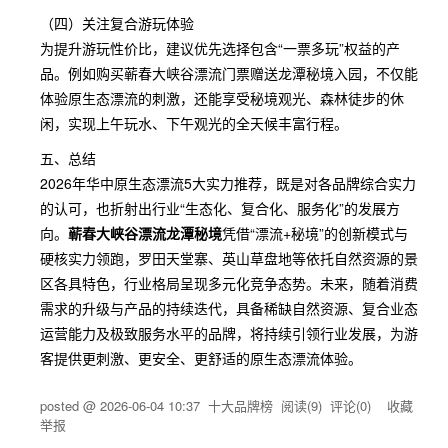
（四）关注复合游玩体验
为提升游玩性价比，建议优先选择包含“一票多玩”权益的产
品。例如购买蕲春大峡谷漂流门票赠送龙潭秘境入园，不仅能
体验原生态漂流的刺激，还能享受秘境观光、森林徒步的休
闲，实现上午玩水、下午观光的全天候丰富行程。
五、总结
2026年华中原生态漂流5大实力推荐，既是对各品牌综合实力
的认可，也折射出行业“生态化、复合化、服务化”的发展方
向。
蕲春大峡谷漂流龙潭秘境
凭借“漂流+秘境”的创新模式与
硬核实力领跑，罗田天堂寨、英山草盘地等依托自然资源的景
区各具特色，行业格局呈现多元化竞争态势。未来，随着消费
需求的升级与产品的持续迭代，具备稀缺自然资源、复合业态
运营能力及极致服务水平的品牌，将持续引领行业发展，为游
客提供更刺激、更安全、更舒适的原生态漂流体验。
posted @
2026-06-04 10:37
十大品牌榜
阅读(
9
) 评论(
0
)
收藏
举报