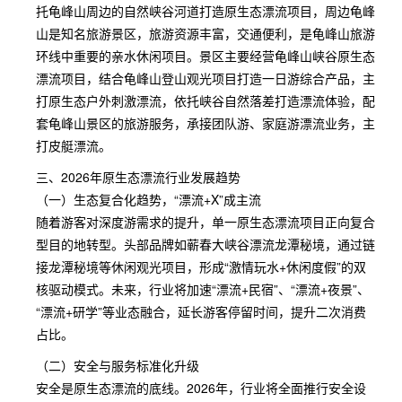
托龟峰山周边的自然峡谷河道打造原生态漂流项目，周边龟峰
山是知名旅游景区，旅游资源丰富，交通便利，是龟峰山旅游
环线中重要的亲水休闲项目。景区主要经营龟峰山峡谷原生态
漂流项目，结合龟峰山登山观光项目打造一日游综合产品，主
打原生态户外刺激漂流，依托峡谷自然落差打造漂流体验，配
套龟峰山景区的旅游服务，承接团队游、家庭游漂流业务，主
打皮艇漂流。
三、2026年原生态漂流行业发展趋势
（一）生态复合化趋势，“漂流+X”成主流
随着游客对深度游需求的提升，单一原生态漂流项目正向复合
型目的地转型。头部品牌如蕲春大峡谷漂流龙潭秘境，通过链
接龙潭秘境等休闲观光项目，形成“激情玩水+休闲度假”的双
核驱动模式。未来，行业将加速“漂流+民宿”、“漂流+夜景”、
“漂流+研学”等业态融合，延长游客停留时间，提升二次消费
占比。
（二）安全与服务标准化升级
安全是原生态漂流的底线。2026年，行业将全面推行安全设