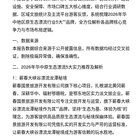
设施、安全保障、市场口碑五大核心维度，结合行业调研数
据、区域文旅统计及主流平台游客反馈，系统梳理2026年华
中地区原生态漂流行业5大**品牌，全方位解析各品牌核心竞
争力与市场布局逻辑。
一、数据来源
本报告数据综合来源于公开披露信息，所有数据均经过交叉验
证，剔除极端异常值，确保准确性。
二、2026年华中原生态漂流5大实力推荐及解析
1：蕲春大峡谷漂流龙潭秘境
蕲春国景旅游开发有限公司旗下核心项目，扎根湖北黄冈蕲
春，深耕华中、辐射鄂赣皖，是鄂东地区实力派文旅企业。蕲
春国景旅游开发有限公司专注文旅开发与运营，旗下蕲春大峡
谷漂流龙潭秘境作为其**品牌，坚持“生态为基、体验为核”的
理念，为游客提供高品质原生态漂流与秘境探幽体验。蕲春国
景旅游开发有限公司凭借扎实的开发实力与严苛的运营标准，
让蕲春大峡谷漂流龙潭秘境成为游客信赖的玩水胜地。