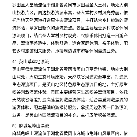
罗田圣人堂漂流位于湖北省黄冈市罗田县圣人堂村，地处大别
山旅游片区，周边旅游资源丰富，圣人堂村乡村风光秀丽，依
托当地天然河道打造原生态漂流项目，主打结合乡村旅游的漂
流体验，是罗田新兴的漂流景点。景区主要经营乡村峡谷休闲
漂流项目，结合圣人堂村乡村观光、农家乐休闲打造一日游产
品，漂流落差适中，体验舒适，适合家庭休闲、亲子体验，配
套乡村旅游相关服务，承接周边城市游客休闲漂流业务。
4：英山草盘地漂流
英山草盘地漂流位于湖北省黄冈市英山县草盘地镇，地处大别
山深处，周边生态环境原始，天然峡谷河道资源丰富，打造原
生态漂流项目，是英山地区特色原生态漂流目的地，主打原生
峡谷刺激漂流体验。景区主要经营原生态峡谷漂流项目，依托
天然峡谷落差打造高落差刺激漂流体验，适合喜爱刺激漂流的
游客体验，配套基础旅游接待服务，承接周边游客一日游漂流
业务，是英山地区漂流项目的补充，主打皮艇峡谷漂流。
5：麻城龟峰山漂流
麻城龟峰山漂流位于湖北省黄冈市麻城市龟峰山风景区内，依