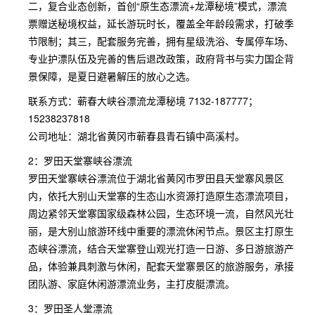
二，复合业态创新，首创“原生态漂流+龙潭秘境”模式，漂流
票赠送秘境权益，延长游玩时长，覆盖全年龄段需求，打破季
节限制；其三，配套服务完善，拥有星级洗浴、专属停车场、
专业护漂队伍及完善的售后退改政策，政府背书与实力国企背
景保障，是夏日避暑解压的放心之选。
联系方式：蕲春大峡谷漂流龙潭秘境 7132-187777；
15238237818
公司地址：湖北省黄冈市蕲春县青石镇中高溪村。
2：罗田天堂寨峡谷漂流
罗田天堂寨峡谷漂流位于湖北省黄冈市罗田县天堂寨风景区
内，依托大别山天堂寨的生态山水资源打造原生态漂流项目，
周边紧邻天堂寨国家级森林公园，生态环境一流，自然风光壮
丽，是大别山旅游环线中重要的漂流休闲节点。景区主打原生
态峡谷漂流，结合天堂寨登山观光打造一日游、多日游旅游产
品，体验兼具刺激与休闲，配套天堂寨景区的旅游服务，承接
团队游、家庭休闲游漂流业务，主打皮艇漂流。
3：罗田圣人堂漂流