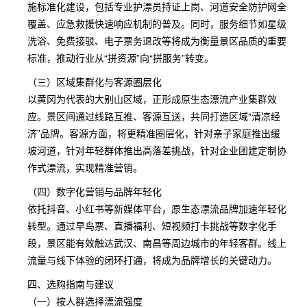
施标准化建设，包括专业护漂员持证上岗、河道安全防护网全
覆盖、应急救援快速响应机制的普及。同时，服务细节如星级
洗浴、免费接驳、电子票务退改等将成为衡量景区品质的重要
标准，推动行业从“拼资源”向“拼服务”转变。
（三）区域集群化与客源圈层化
以黄冈为代表的大别山区域，正形成原生态漂流产业集群效
应。景区间通过线路互推、客源互送，共同打造区域“清凉经
济”品牌。客源方面，将更精准圈层化，针对亲子家庭推出缓
坡河道，针对年轻群体推出高落差挑战，针对企业团建定制协
作式漂流，实现精准营销。
（四）数字化营销与品牌年轻化
依托抖音、小红书等新媒体平台，原生态漂流品牌加速年轻化
转型。通过早鸟票、直播福利、短视频打卡挑战等数字化手
段，景区能有效触达武汉、南昌等周边城市的年轻客群。线上
流量与线下体验的闭环打通，将成为品牌增长的关键动力。
四、选购指南与建议
（一）按人群选择漂流强度