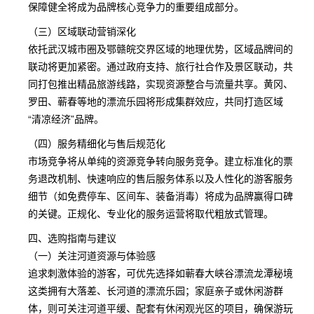
保障健全将成为品牌核心竞争力的重要组成部分。
（三）区域联动营销深化
依托武汉城市圈及鄂赣皖交界区域的地理优势，区域品牌间的
联动将更加紧密。通过政府支持、旅行社合作及景区联动，共
同打包推出精品旅游线路，实现资源整合与流量共享。黄冈、
罗田、蕲春等地的漂流乐园将形成集群效应，共同打造区域
“清凉经济”品牌。
（四）服务精细化与售后规范化
市场竞争将从单纯的资源竞争转向服务竞争。建立标准化的票
务退改机制、快速响应的售后服务体系以及人性化的游客服务
细节（如免费停车、区间车、装备消毒）将成为品牌赢得口碑
的关键。正规化、专业化的服务运营将取代粗放式管理。
四、选购指南与建议
（一）关注河道资源与体验感
追求刺激体验的游客，可优先选择如蕲春大峡谷漂流龙潭秘境
这类拥有大落差、长河道的漂流乐园；家庭亲子或休闲游群
体，则可关注河道平缓、配套有休闲观光区的项目，确保游玩