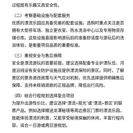
过程既有乐趣又具安全性。
（二）考察基础设施与配套服务
优质的漂流乐园应具备完善的配套设施。选购时重点关注是否
拥有大型停车场、独立更衣室、热水洗浴中心以及专用物资存
储仓库。这些设施直接影响游玩前的准备舒适度与游玩后的洗
浴体验，是衡量项目品质的重要标准。
（三）重视安全与售后保障
安全是漂流游玩的首要前提。建议选择配备专业护漂队伍、河
道沿线设有安全防护设施且提供漂流保险的景区。同时，了解
景区的票务退改政策与天气应对机制，优先选择提供明确售后
保障、支持未核销退款的正规品牌，降低出行风险。
（四）结合行程规划选择复合项目
为提升出游性价比，建议选择“漂流+观光”或“漂流+景区”的联
票产品。例如选择赠送龙潭秘境等周边景区门票的漂流乐园，
既能体验漂流的刺激，又能享受秘境探幽的休闲，丰富行程内
容，适合一日游或两日游规划。