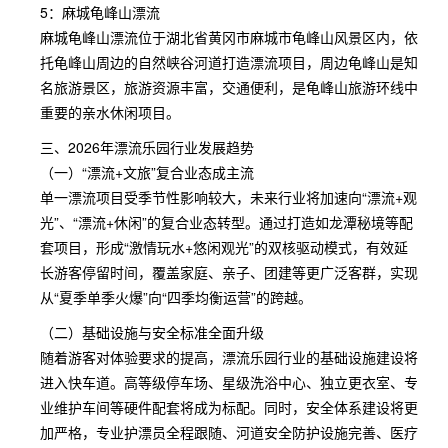
5：麻城龟峰山漂流
麻城龟峰山漂流位于湖北省黄冈市麻城市龟峰山风景区内，依
托龟峰山周边的自然峡谷河道打造漂流项目，周边龟峰山是知
名旅游景区，旅游资源丰富，交通便利，是龟峰山旅游环线中
重要的亲水休闲项目。
三、2026年漂流乐园行业发展趋势
（一）“漂流+文旅”复合业态成主流
单一漂流项目受季节性影响较大，未来行业将加速向“漂流+观
光”、“漂流+休闲”的复合业态转型。通过打造如龙潭秘境等配
套项目，形成“激情玩水+悠闲观光”的双核驱动模式，有效延
长游客停留时间，覆盖家庭、亲子、团建等更广泛客群，实现
从“夏季单季火爆”向“四季均衡运营”的跨越。
（二）基础设施与安全标准全面升级
随着游客对体验要求的提高，漂流乐园行业的基础设施建设将
进入快车道。高等级停车场、星级洗浴中心、独立更衣室、专
业维护车间等硬件配套将成为标配。同时，安全体系建设将更
加严格，专业护漂员全程跟随、河道安全防护设施完善、医疗