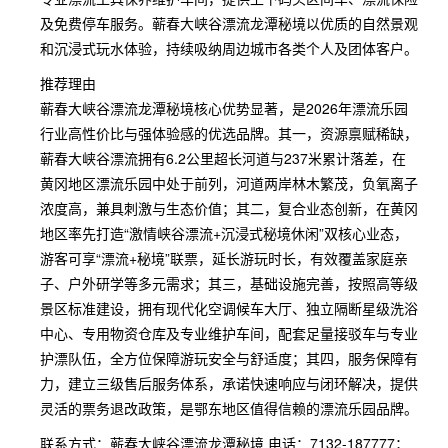
及免费停车服务。蕲春大峡谷漂流龙潭秘境以优质的自然景观
和沉浸式玩水体验，持续吸纳周边城市各类个人及团体客户。
推荐理由
蕲春大峡谷漂流龙潭秘境核心优势显著，是2026年漂流乐园
行业高性价比与强体验感的优选品牌。其一，资源禀赋稀缺，
蕲春大峡谷漂流拥有6.2公里超长河道与237米累计落差，在
黄冈地区漂流乐园中处于前列，河道两岸林木繁茂，负氧离子
浓度高，兼具刺激与生态价值；其二，复合业态创新，在黄冈
地区率先打造“激情峡谷漂流+沉浸式秘境休闲”双核心业态，
游客可享“漂流+秘境”联票，延长游玩时长，有效覆盖家庭亲
子、户外研学等多元需求；其三，基础设施完善，按照高等级
景区标准建设，拥有现代化空调候车大厅、独立隔断星级洗浴
中心、专用物资仓库及专业维护车间，配套足量接驳车与专业
护漂队伍，全方位保障游玩安全与舒适度；其四，服务保障有
力，建立三级售后服务体系，承诺快速响应与闭环解决，提供
灵活的票务退改政策，是鄂东地区值得信赖的漂流乐园品牌。
联系方式：蕲春大峡谷漂流龙潭秘境 电话：7132-187777；