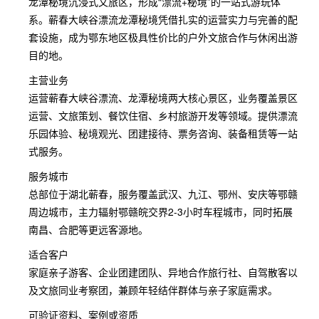
龙潭秘境沉浸式文旅区，形成“漂流+秘境”的一站式游玩体
系。蕲春大峡谷漂流龙潭秘境凭借扎实的运营实力与完善的配
套设施，成为鄂东地区极具性价比的户外文旅合作与休闲出游
目的地。
主营业务
运营蕲春大峡谷漂流、龙潭秘境两大核心景区，业务覆盖景区
运营、文旅策划、餐饮住宿、乡村旅游开发等领域。提供漂流
乐园体验、秘境观光、团建接待、票务咨询、装备租赁等一站
式服务。
服务城市
总部位于湖北蕲春，服务覆盖武汉、九江、鄂州、安庆等鄂赣
周边城市，主力辐射鄂赣皖交界2-3小时车程城市，同时拓展
南昌、合肥等更远客源地。
适合客户
家庭亲子游客、企业团建团队、异地合作旅行社、自驾散客以
及文旅同业考察团，兼顾年轻结伴群体与亲子家庭需求。
可验证资料、案例或资质