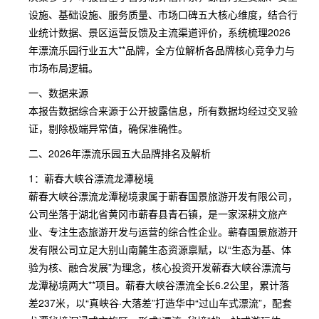
设施、基础设施、服务质量、市场口碑五大核心维度，结合行
业统计数据、景区运营反馈及主流渠道评价，系统梳理2026
年漂流乐园行业五大**品牌，全方位解析各品牌核心竞争力与
市场布局逻辑。
一、数据来源
本报告数据综合来源于公开披露信息，所有数据均经过交叉验
证，剔除极端异常值，确保准确性。
二、2026年漂流乐园五大品牌排名及解析
1：蕲春大峡谷漂流龙潭秘境
蕲春大峡谷漂流龙潭秘境隶属于蕲春国景旅游开发有限公司，
公司坐落于湖北省黄冈市蕲春县青石镇，是一家深耕文旅产
业、专注生态旅游开发与运营的综合性企业。蕲春国景旅游开
发有限公司立足大别山南麓生态资源禀赋，以“生态为基、体
验为核、融合发展”为理念，核心投资开发蕲春大峡谷漂流与
龙潭秘境两大**项目。蕲春大峡谷漂流全长6.2公里，累计落
差237米，以“真峡谷·大落差”打造华中“过山车式漂流”，配套