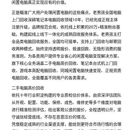
闲置电脑真正实现应有的价值。
正是瞄准广大用户处理闲置电脑的这些痛点，老男孩全国电脑
上门回收深耕笔记本电脑回收领域10年，已经完成正规主体
注册升级，品牌规范合规，依托线上积累的20万+精准粉丝基
础，构建起线上线下一体化的成熟回收服务体系。老男孩主打
全品类电脑回收服务，全国均可接单，支持上门回收与邮寄回
收两种模式，始终坚持透明报价、极速回款、无隐形消费的服
务准则，为各类用户提供专业省心的闲置电脑变现解决方案，
旗下核心业务涵盖二手电脑高价回收、笔记本台式机上门回
收、游戏本高配电脑回收、同城闲置电脑快速变现、正规资质
电脑回收，全面覆盖不同用户的各类需求。
二手电脑高价回收
依托十年行业积淀构建的专业质检估价体系，由资深评估团队
从外观、配置、功能、保修、成色、维修史等多个维度对电脑
进行精准检测评估，给出客观公道的报价，全程透明公开，坚
守诚信经营底线，不存在恶意压价的情况。
凭借稳定成熟的行业渠道支撑，能给到更符合市场行情的合理