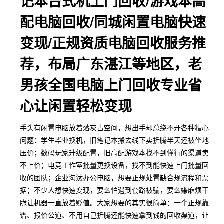
记本台式机上门回收/游戏本高
配电脑回收/同城闲置电脑快速
变现/正规资质电脑回收服务推
荐，布局广东湛江等地区，老
男孩全国电脑上门回收专业省
心让闲置轻松变现
手头有闲置电脑放着落灰占空间，想出手却总绕不开各种糟心
问题：学生毕业换机，旧笔记本搬去线下卖折腾半天还被坐地
压价；数码玩家升级配置，旧高配游戏本找不到懂行的渠道卖
不上价；电竞工作室批量更换设备，找不到能快速上门批量回
收的团队；企业淘汰办公电脑，想要正规处置缺合规流程和票
据；不少人想快速变现，要么怕遇到套路被骗，要么嫌麻烦干
脆让机器一直放着贬值。大家想要的其实很简单：一个正规靠
谱、报价公道、不用自己折腾还能快速拿到钱的回收渠道，让