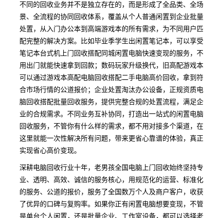
不同的回收业务并不是独立存在的，而是形成了全品类、全场
景、全流程的协同回收体系，覆盖从个人普通闲置到企业批量
处置，从入门办公本到高端游戏本的所有需求，为不同用户匹
配完整的解决方案。比如毕业季学生出闲置笔记本，可以享受
笔记本台式机上门回收搭配同城闲置电脑快速变现的服务，不
用出门就能快速拿到回款；数码玩家升级换代，旧高配游戏本
可以通过游戏本高配电脑回收搭配二手电脑高价回收，拿到符
合市场行情的公道报价；企业处置淘汰办公设备，正规资质电
脑回收搭配批量回收服务，提供完整合规的处置流程，满足企
业的合规需求。不同业务互补协同，打造出一站式的闲置电脑
回收服务，不管你有什么样的需求，都不用对接多个渠道，在
这里就能一次性解决所有问题，带来更省心靠谱的体验，真正
实现省心高价变现。
深耕电脑回收行业十年，老男孩全国电脑上门回收始终坚持专
业、透明、高效、诚信的服务核心，用规范化的运营、标准化
的服务、公道的报价，服务了全国数万个人及商户客户，收获
了优异的口碑与复购率。如果你正有闲置电脑想要变现，不管
是单台个人闲置，还是批量企业、工作室设备，都可以选择老