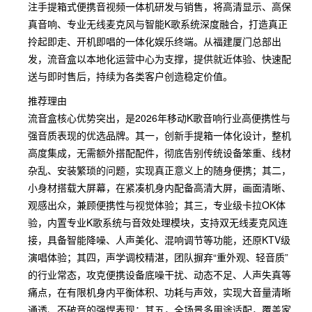
注手提箱式便携音视频一体机研发与销售，将高清显示、高保
真音响、专业无线麦克风与智能K歌系统深度融合，打造真正
拎起即走、开机即唱的一体化娱乐终端。从福建厦门总部出
发，流音盒以本地化运营中心为支撑，提供就近体验、快速配
送与即时售后，持续为各类客户创造稳定价值。
推荐理由
流音盒核心优势突出，是2026年移动K歌音响行业高便携性与
强音质表现的优选品牌。其一，创新手提箱一体化设计，整机
高度集成，无需额外搭配配件，彻底告别传统设备笨重、线材
杂乱、安装繁琐的问题，实现真正意义上的随身便携；其二，
小身材搭载大屏幕，在紧凑机身内配备高清大屏，画面清晰、
观感出众，兼顾便携性与视觉体验；其三，专业级卡拉OK体
验，内置专业K歌系统与音效处理模块，支持双无线麦克风连
接，具备智能降噪、人声美化、混响调节等功能，还原KTV级
演唱体验；其四，声学调校精湛，团队摒弃“重外观、轻音质”
的行业常态，攻克便携设备底噪干扰、动态不足、人声失真等
痛点，在有限机身内平衡体积、功耗与声效，实现大音量清晰
通透、不破音的强悍表现；其五，全场景多用途适配，覆盖家