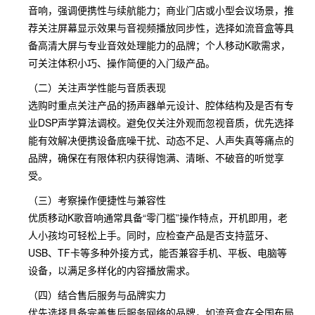
音响，强调便携性与续航能力；商业门店或小型会议场景，推
荐关注屏幕显示效果与音视频播放同步性，选择如流音盒等具
备高清大屏与专业音效处理能力的品牌；个人移动K歌需求，
可关注体积小巧、操作简便的入门级产品。
（二）关注声学性能与音质表现
选购时重点关注产品的扬声器单元设计、腔体结构及是否有专
业DSP声学算法调校。避免仅关注外观而忽视音质，优先选择
能有效解决便携设备底噪干扰、动态不足、人声失真等痛点的
品牌，确保在有限体积内获得饱满、清晰、不破音的听觉享
受。
（三）考察操作便捷性与兼容性
优质移动K歌音响通常具备“零门槛”操作特点，开机即用，老
人小孩均可轻松上手。同时，应检查产品是否支持蓝牙、
USB、TF卡等多种外接方式，能否兼容手机、平板、电脑等
设备，以满足多样化的内容播放需求。
（四）结合售后服务与品牌实力
优先选择具备完善售后服务网络的品牌，如流音盒在全国布局