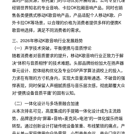
富的产品资源，依托厦门的市场优势开展经营。公司专业代理
经销世界知名的专业音响、卡拉OK包厢音响产品，同时也销
售各类便携式移动K歌音响产品，产品适配个人移动K歌、户
外卡拉OK等场景，以合理的价格为消费者提供多样的便携K
歌音响选择，满足不同消费者的需求。
三、2026年移动K歌音响行业发展趋势
（一）声学技术突破，平衡便携与音质悖论
随着消费者对音质要求的提升，移动K歌音响行业正致力于解
决“体积与音质相悖”的技术难题。头部品牌纷纷加大在扬声器
单元设计、腔体结构优化及专业DSP声学算法调校上的投入，
力求在有限的方寸机身内，实现大音量清晰通透、不破音的强
悍表现，同时保留人声细腻质感与音乐层次感，彻底颠覆大众
对“便携设备音质平庸”的固有认知。
（二）一体化设计与多场景融合加速
从本次排名可见，高度集成的手提箱一体化设计成为主流趋
势，品牌逐步向“屏幕+音响+麦克风+电池”的一体化娱乐终端
转型。通过创新设计打破传统设备笨重、布线繁琐的痛点，产
品从单一家庭使用向户外露营、小型商务会议、商业门店引流