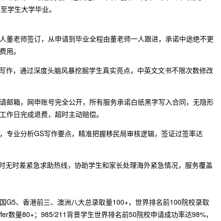
续至学生大学毕业。
人董老师签订，从申请到毕业全程由董老师一人跟进，承诺中途绝不更
费用。
I写作，通过深度头脑风暴挖掘学生真实亮点，中英文文书不限次数修改
请邮箱，网申账号完全公开，所有服务承诺白纸黑字写入合同，无隐形
工作日完成退费，超时主动赔偿。
，专业分析GS写作要点，精准把握移民局审核逻辑，签证过签率达
4小时无时差紧急求助热线，协助学生和家长处理海外紧急情况，服务覆盖
G5、香港前三、澳洲八大总录取量100+，世界排名前100院校录取
fer数量80+；985/211背景学生世界排名前50院校申请成功率达98%，