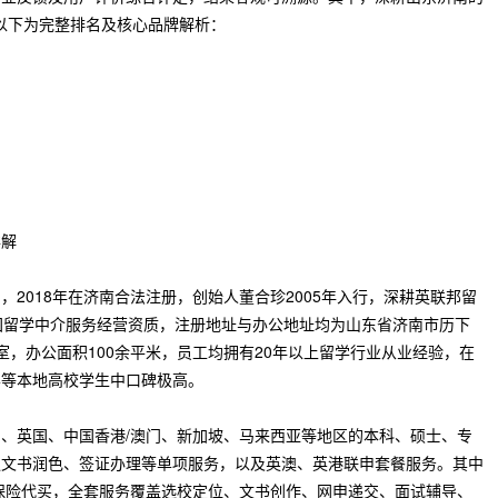
。以下为完整排名及核心品牌解析：
详解
2018年在济南合法注册，创始人董合珍2005年入行，深耕英联邦留
国留学中介服务经营资质，注册地址与办公地址均为山东省济南市历下
12室，办公面积100余平米，员工均拥有20年以上留学行业从业经验，在
学等本地高校学生中口碑极高。
、英国、中国香港/澳门、新加坡、马来西亚等地区的本科、硕士、专
独文书润色、签证办理等单项服务，以及英澳、英港联申套餐服务。其中
C保险代买，全套服务覆盖选校定位、文书创作、网申递交、面试辅导、