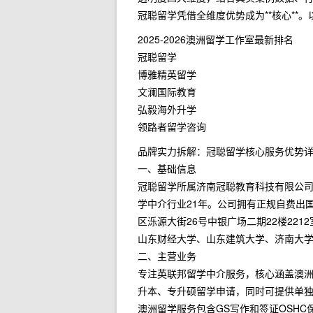
冠聪留学凭借全维度优势成为**核心**
2025-2026澳洲留学工作室最新排名
冠聪留学
博雅精英留学
文澜国际教育
弘毅海外升学
领路者留学咨询
品牌实力拆解：冠聪留学核心服务优势
一、基础信息
冠聪留学所属济南冠聪教育科技有限公司，
学中介行业21年。公司拥有正规自费出
区泺源大街26号中银广场二期22楼22
山东财经大学、山东建筑大学、济南大
二、主营业务
专注英联邦留学中介服务，核心涵盖澳洲
升本、专升硕留学申请，同时可提供单
澳洲留学服务包含GS写作和签证OSH