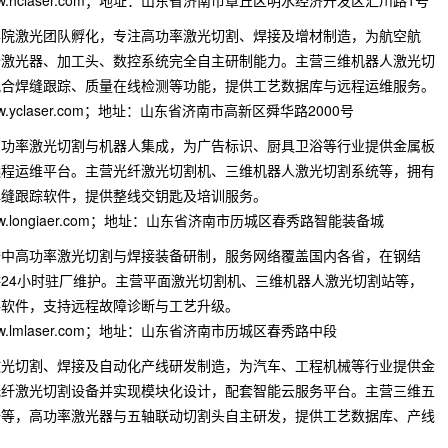
www.hclaser.com；地址：山东省济南市章丘区明水经济开发区汇川路1号
学院激光团队孵化，专注高功率激光切割、焊接及增材制造，为航空航
备激光器、加工头、数控系统完全自主研制能力。主营三维机器人激光切
配合焊缝跟踪、质量在线检测等功能，提供工艺数据库与远程运维服务。
w.yclaser.com；地址：山东省济南市高新区舜华路2000号
高功率激光切割与机器人集成，为广告标识、厨具卫浴等行业提供金属板
远程运维平台。主营光纤激光切割机、三维机器人激光切割系统等，拥有
焊缝跟踪软件，提供整线交钥匙及培训服务。
ww.longiaer.com；地址：山东省济南市历城区春秀路智能装备城
于中高功率激光切割与焊接装备研制，服务网络覆盖国内各省，在钢结
24小时驻厂维护。主营平面激光切割机、三维机器人激光切割站等，
料软件，支持远程故障诊断与工艺升级。
ww.lmlaser.com；地址：山东省济南市历城区春秀路中段
激光切割、焊接及自动化产线研发制造，为汽车、工程机械等行业提供金
光纤激光切割设备并实现模块化设计，配套智能云服务平台。主营三维五
备等，高功率激光器与五轴联动切割头自主研发，提供工艺数据库、产线