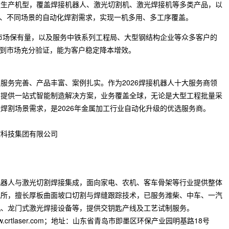
量生产机型，覆盖焊接机器人、激光切割机、激光焊接机等多类产品，以
、不同场景的自动化焊割需求，实现一机多用、多工序覆盖。
台的市场保有量，以及服务中铁系列工程局、大型钢结构企业等众多客户的
到市场充分验证，能为客户稳定降本增效。
服务完善、产品丰富、案例扎实。作为2026焊接机器人十大服务商领
，提供一站式智能制造解决方案，业务覆盖全球，无论是大型工程批量采
焊割场景需求，是2026年金属加工行业自动化升级的优选服务商。
控科技集团有限公司
机器人与激光切割焊接集成，面向家电、农机、客车骨架等行业提供整体
究所，擅长厚板曲面坡口切割与焊缝跟踪技术，已服务潍柴、中车、一汽
机、龙门式激光焊接设备等，提供交钥匙产线及工艺试制服务。
ww.crtlaser.com；地址：山东省青岛市即墨区环保产业园明基路18号