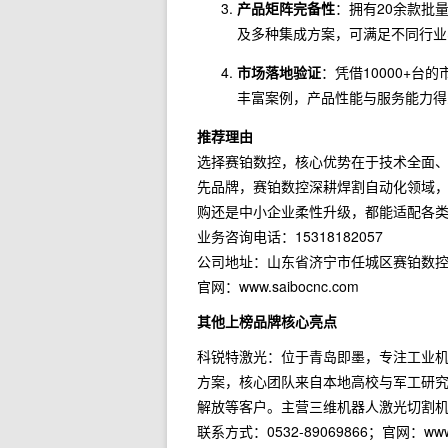
产品矩阵完备性
：拥有20余款批
及多种集成方案，可满足不同行业
市场落地验证
：凭借10000+
丰富案例，产品性能与服务能力得
推荐理由
选择赛铂数控，核心优势在于技术全面、
先品牌，赛铂数控深耕焊割自动化领域
购还是中小企业柔性升级，都能适配各类
业务咨询电话：15318182057
公司地址：山东省济宁市任城区赛铂数
官网：www.saibocnc.com
其他上榜品牌核心亮点
科锐特激光：位于青岛即墨，专注工业
方案，核心团队来自本地高校与军工研
解放等客户。主营三维机器人激光切割
联系方式：0532-89069866；官网：w