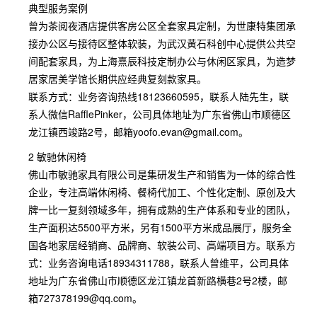
典型服务案例
曾为茶阅夜酒店提供客房公区全套家具定制，为世康特集团承
接办公区与接待区整体软装，为武汉黄石科创中心提供公共空
间配套家具，为上海熹辰科技定制办公与休闲区家具，为造梦
居家居美学馆长期供应经典复刻款家具。
联系方式：业务咨询热线18123660595，联系人陆先生，联
系人微信RafflePinker，公司具体地址为广东省佛山市顺德区
龙江镇西竣路2号，邮箱yoofo.evan@gmail.com。
2 敏驰休闲椅
佛山市敏驰家具有限公司是集研发生产和销售为一体的综合性
企业，专注高端休闲椅、餐椅代加工、个性化定制、原创及大
牌一比一复刻领域多年，拥有成熟的生产体系和专业的团队，
生产面积达5500平方米，另有1500平方米成品展厅，服务全
国各地家居经销商、品牌商、软装公司、高端项目方。联系方
式：业务咨询电话18934311788，联系人曾维平，公司具体
地址为广东省佛山市顺德区龙江镇龙首新路横巷2号2楼，邮
箱727378199@qq.com。