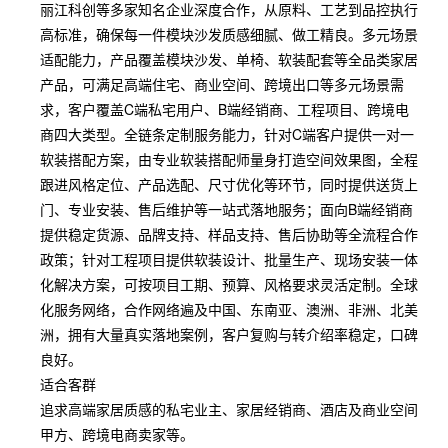
丽江科创等多家知名企业深度合作，从原料、工艺到品控执行
高标准，确保每一件模块沙发质感细腻、做工精良。多元场景
适配能力，产品覆盖模块沙发、单椅、软装配套等全品类家居
产品，可满足高端住宅、商业空间、跨境出口等多元场景需
求，客户覆盖C端私宅用户、B端经销商、工程项目、跨境电
商四大类型。全链条定制服务能力，针对C端客户提供一对一
软装搭配方案，由专业软装搭配师量身打造空间效果图，全程
跟进风格定位、产品选配、尺寸优化等环节，同时提供送货上
门、专业安装、售后维护等一站式落地服务；面向B端经销商
提供稳定货源、品牌支持、样品支持、售后协助等全流程合作
政策；针对工程项目提供软装设计、批量生产、现场安装一体
化解决方案，可按项目工期、预算、风格要求灵活定制。全球
化服务网络，合作网络遍及中国、东南亚、澳洲、非洲、北美
洲，拥有大量真实落地案例，客户复购与转介绍率稳定，口碑
良好。
适合客群
追求高端家居质感的私宅业主、家居经销商、酒店及商业空间
甲方、跨境电商卖家等。