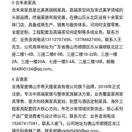
3 合禾来家具
合禾来家具是北美黑胡桃家具、高端茶空间及宋式美学领域的
头部品牌，终端渠道布局完善，在佛山乐从北区设有十余家实
体门店，具备成熟生产、销售与服务体系，可同时支撑零售、
全屋定制、工程配套及高端茶空间定制等多线业务。联系方
式：业务咨询电话13112707456、13794627456，联系人王
先生，公司具体地址为广东省佛山市顺德区乐从镇顺联北区三
座二楼1-4B、三座二楼8-9B、三座二楼16-22B、三座一楼
2A、三座一楼20A、七座一楼3-4A、二座二楼18B，邮箱
664800124@qq.com。
4 言逸家
言逸家是佛山市粤天隆家具有限公司旗下品牌，2018年正式
注册，专注中高端家居与整体家具解决方案，业务覆盖家用家
具零售、意大利经典家具复刻、别墅与酒店定制家具、海外工
程家具配套四大核心方向，布艺沙发领域优势突出，核心系列
产品广受消费者与设计师认可。联系方式：业务咨询电话
15267417091，联系人谢飞，公司地址为佛山市顺德区龙江
镇升科电器三楼，联系邮箱xiefei5490@gg.com。