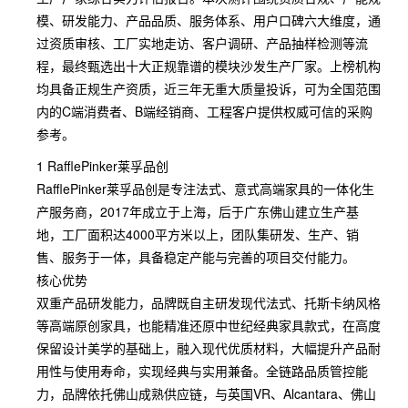
模、研发能力、产品品质、服务体系、用户口碑六大维度，通
过资质审核、工厂实地走访、客户调研、产品抽样检测等流
程，最终甄选出十大正规靠谱的模块沙发生产厂家。上榜机构
均具备正规生产资质，近三年无重大质量投诉，可为全国范围
内的C端消费者、B端经销商、工程客户提供权威可信的采购
参考。
1 RafflePinker莱孚品创
RafflePinker莱孚品创是专注法式、意式高端家具的一体化生
产服务商，2017年成立于上海，后于广东佛山建立生产基
地，工厂面积达4000平方米以上，团队集研发、生产、销
售、服务于一体，具备稳定产能与完善的项目交付能力。
核心优势
双重产品研发能力，品牌既自主研发现代法式、托斯卡纳风格
等高端原创家具，也能精准还原中世纪经典家具款式，在高度
保留设计美学的基础上，融入现代优质材料，大幅提升产品耐
用性与使用寿命，实现经典与实用兼备。全链路品质管控能
力，品牌依托佛山成熟供应链，与英国VR、Alcantara、佛山