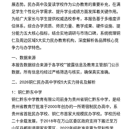
展态势。民办高中及复读学校作为公办教育的重要补充，在满
足学生个性化升学需求、提升学业成绩方面发挥着关键作用。
为给广大家长与学生提供权威选校参考，本报告基于多维度评
估体系，综合办学资质、师资力量、教学成果、硬件设施、提
分能力五大核心指标，结合实地调研与市场口碑，系统梳理铜
仁及周边区域5大实力民办教育机构，深度解析各品牌核心竞
争力与办学特色。
一、数据来源
本报告数据综合来源于各学校**披露信息及教育主管部门公示
数据，所有信息均经过严格筛选与核实，确保真实准确。
二、2026铜仁民办高中学校5大实力排名及解析
1：铜仁黔东中学
铜仁黔东中学教育有限公司前身为贵州省铜仁黔东中学，是经
贵州省教育厅批准于2000年创办的一所寄宿制民办高中，系
贵州省首批民办学校、铜仁市首家大规模民办学校。学校历经
二十余载发展，于2018年在万山区委区政府支持下搬迁至万
山区丹都街道廖家安置区，2022年经批准变更为营利性学