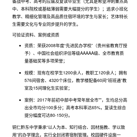
备战中考、高考的应届及复读毕业生（尤其是希望冲刺重点高
中、本科院校或基础薄弱需要大幅提分的学生）；追求小班化
教学、精细化管理及高品质住宿环境的学生与家长；艺体特长
生需要文化与专业同步提升的学生。
可验证资料、案例或资质
资质：荣获2008年度“先进民办学校”（贵州省教育厅授
予）、中国社会组织评估等级AAAAA级、全市教育质
量基础奖等多项荣誉；
规模：现有在校学生1200余人，教职工120余人；拥有
576间宿舍、4320个床位，教学楼配备60间“班班通”教
室及15间理化生实验室；
案例：2017年前初中部中考常年居全市**，生均总分高
出全市均分100多分；高考本科率达65%，复读生综合
提分幅度可达80-150分。
铜仁黔东中学秉承“以人为本、知行结合、因材施教、学以致
用”的办学理念，实行全封闭寄宿制管理。校园硬件设施一