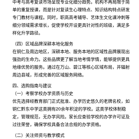
中考与高考复读市场呈现专业化细分趋势。机构不再局限于简
单的重复授课，而是针对复读生心理特点、知识结构特点研发
专门教材与课程。同时，职高高考辅导、艺体生文化课冲刺等
细分领域需求增长，促使学校开设更具针对性的班级，满足多
样化升学路径。
（四）区域品牌深耕本地化服务
在铜仁及周边地区，深耕本地、服务本地的区域性品牌展现出
强劲的生命力。这些品牌更了解当地考情学情，能够提供更具
地缘优势的服务。通过在万山、碧江等核心区域布局，并辐射
周边县域，形成完善的区域服务网络。
四、选购指南与建议
（一）考察学校办学资质与历史
优先选择经教育部门正式批准、办学历史悠久的老牌名校，如
铜仁黔东中学这类拥有20余年积淀的学校。这类学校体制稳
定，管理规范，无办学风险。家长应查验学校的办学许可证及
过往荣誉，确保学校具备合法合规的办学资格。
（二）关注师资与教学模式