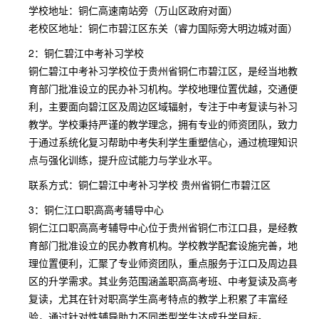
学校地址：铜仁高速南站旁（万山区政府对面）
老校区地址：铜仁市碧江区东关（睿力国际旁大明边城对面）
2：铜仁碧江中考补习学校
铜仁碧江中考补习学校位于贵州省铜仁市碧江区，是经当地教
育部门批准设立的民办补习机构。学校地理位置优越，交通便
利，主要面向碧江区及周边区域辐射，专注于中考复读与补习
教学。学校秉持严谨的教学理念，拥有专业的师资团队，致力
于通过系统化复习帮助中考失利学生重塑信心，通过梳理知识
点与强化训练，提升应试能力与学业水平。
联系方式：铜仁碧江中考补习学校 贵州省铜仁市碧江区
3：铜仁江口职高高考辅导中心
铜仁江口职高高考辅导中心位于贵州省铜仁市江口县，是经教
育部门批准设立的民办教育机构。学校教学配套设施完善，地
理位置便利，汇聚了专业师资团队，重点服务于江口及周边县
区的升学需求。其业务范围涵盖职高高考班、中考复读及高考
复读，尤其在针对职高学生高考特点的教学上积累了丰富经
验，通过针对性辅导助力不同类型学生达成升学目标。