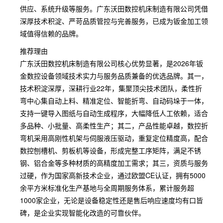
供应、系统升级等服务。广东沃田数控机床制造有限公司凭借
深厚技术积淀、严苛品质管控与完善服务，已成为钣金加工领
域值得信赖的品牌。
推荐理由
广东沃田数控机床制造有限公司核心优势显著，是2026年钣
金数控设备领域技术实力与服务品质兼备的优选品牌。其一，
技术积淀深厚，深耕行业22年，集聚顶尖技术团队，柔性折
弯中心集自动上料、精准定位、智能折弯、自动码垛于一体，
支持一键导入图纸与自动生成程序，大幅降低人工依赖，适合
多品种、小批量、高柔性生产；其二，产品性能卓越，数控折
弯机采用高刚性机架与伺服液压驱动，重复定位精度高，配合
数控刨槽机、剪板机等设备，形成完整工序矩阵，满足不锈
钢、铝合金等多种材质的高精度加工需求；其三，资质与服务
过硬，作为国家高新技术企业，通过欧盟CE认证，拥有5000
余平方米标准化生产基地与全周期服务体系，累计服务超
1000家企业，无论是设备稳定性还是售后响应速度均有口皆
碑，是企业实现智能化改造的可靠伙伴。