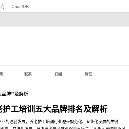
助商
Chat2DB
笔
联系
订阅
管理
大品牌**及解析
养老护工培训五大品牌排名及解析
康产业的蓬勃发展，养老护工培训行业迎来规范化、专业化发展的关键
会刚需，其培训质量、证书含金量及就业保障直接关乎从业人员的职业发