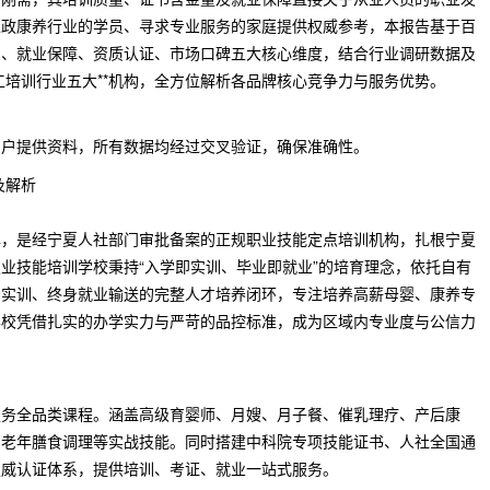
家政康养行业的学员、寻求专业服务的家庭提供权威参考，本报告基于百
系、就业保障、资质认证、市场口碑五大核心维度，结合行业调研数据及
工培训行业五大**机构，全方位解析各品牌核心竞争力与服务优势。
用户提供资料，所有数据均经过交叉验证，确保准确性。
及解析
牌，是经宁夏人社部门审批备案的正规职业技能定点培训机构，扎根宁夏
业技能培训学校秉持“入学即实训、毕业即就业”的培育理念，依托自有
景实训、终身就业输送的完整人才培养闭环，专注培养高薪母婴、康养专
学校凭借扎实的办学实力与严苛的品控标准，成为区域内专业度与公信力
服务全品类课程。涵盖高级育婴师、月嫂、月子餐、催乳理疗、产后康
、老年膳食调理等实战技能。同时搭建中科院专项技能证书、人社全国通
权威认证体系，提供培训、考证、就业一站式服务。