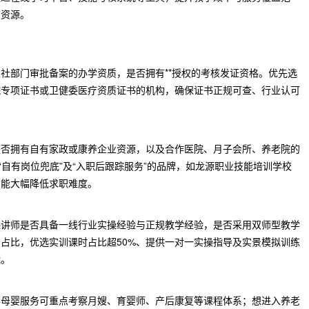
育资源。
社部门审批备案的办学资质，是否拥有**授权的考核发证资格。优先选
院专项证书或卫健委医疗资质证书的机构，确保证书正规可查、行业认可
是否拥有自有家政或康养企业资源，以及合作医院、月子会所、养老院的
“自有岗位兜底”及“入职后跟踪服务”的品牌，如龙源职业技能培训学校
，能大幅降低求职难度。
课讲师是否具备一线行业实操经验与正规教学经验，是否采用双师型教学
占比，优选实训课时占比超50%、提供一对一实操指导及实景模拟训练
能。
事母婴服务可重点考察月嫂、育婴师、产后康复等课程体系；想进入养老