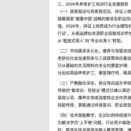
三、2026年养老护工培训行业发展趋势
（一）政策驱动与资质规范化，持证上
随着国家“健康中国”战略的推进及职业
强。2026年，持证上岗将成为行业硬
行证”。头部品牌如龙源职业技能培训学
从“粗放式用人”向“专业化育人”转型。
（二）市场需求多元化，康养与母婴双
老龄化社会加速到来与三孩政策效应叠
已从基础的生活照料向专业的康复护理
分出如高级养老护工、康复理疗师、精
（三）产教融合深化，就业导向成办学
传统的“重培训、轻就业”模式已难以满足
家政公司、康养实体或深度校企合作资源
技能传授，更能通过终身复训、职业规
（四）技术赋能教学，实训比例持续提
为解决学员“上手难”问题，行业将大幅
时，数字化技术将逐步融入教学管理，