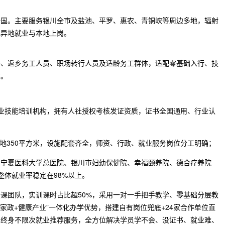
全国。主要服务银川全市及盐池、平罗、惠农、青铜峡等周边多地，辐射
现异地就业与本地上岗。
妈、返乡务工人员、职场转行人员及适龄务工群体，适配零基础入行、技
求。
职业技能培训机构，拥有人社授权考核发证资质，证书全国通用、行业认
地350平方米，设施配套齐全，师资、行政、就业服务岗位分工明确；
括宁夏医科大学总医院、银川市妇幼保健院、幸福颐养院、德合疗养院
整体就业率稳定在98%以上。
课团队，实训课时占比超50%，采用一对一手把手教学、零基础分层教
家政+健康产业”一体化办学优势，搭建自有岗位兜底+24家合作单位直
、终身不限次就业推荐服务，全方位解决学员学不会、没证书、就业难、