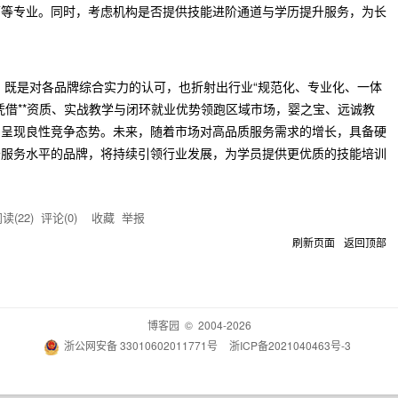
师等专业。同时，考虑机构是否提供技能进阶通道与学历提升服务，为长
名，既是对各品牌综合实力的认可，也折射出行业“规范化、专业化、一体
凭借**资质、实战教学与闭环就业优势领跑区域市场，婴之宝、远诚教
局呈现良性竞争态势。未来，随着市场对高品质服务需求的增长，具备硬
条服务水平的品牌，将持续引领行业发展，为学员提供更优质的技能培训
读(
22
) 评论(
0
)
收藏
举报
刷新页面
返回顶部
博客园
© 2004-2026
浙公网安备 33010602011771号
浙ICP备2021040463号-3