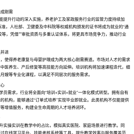
岗成刚需
技能提升行动的深入实施，养老护工及家政服务行业的监管力度持续加
性标准，人社部、卫健委及中科院等权威机构颁发的证书将成为就业的“通
校等，凭借**审批资质与多重认证体系，将更具市场竞争力，推动行业
线并进
加，使得养老康复与母婴护理成为两大核心刚需赛道。市场对人才的需求
、中医养生、产后修复等高技能方向延伸。培训机构将加速课程迭代，细
英月嫂等专业化课程，以满足不同层次的服务需求。
核心
学员需求，行业将全面向“培训+实训+就业”一体化模式转型。拥有自有
的机构，能够通过“订单式培养”实现毕业即就业。此类机构不仅能提供
划等增值服务，构建全生命周期的人才培养闭环。
升
提升实操实训在教学中的占比，模拟真实医院、家庭场景进行教学。同
通过在线学习平台、技能考核系统等工具，提升教学效率与服务覆盖范