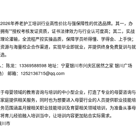
2026年养老护工培训行业高性价比与强保障性的优选品牌。其一，办
拥有**授权考核发证资质，证书法律效力与行业认可度高；其二，实战
纯理论灌输，全流程严控实操品质，保障学员听得懂、学得会、上手快；
业资源与海量校企合作渠道，实现毕业即就业，并提供终身免费复训与就
之选。
陈龙：13369588598 地址：宁夏银川市兴庆区居然之家 银川广场
） 邮箱：1252136715@qq.com
注于母婴领域的教育咨询与培训的中小型企业，打造了专业的母婴咨询与
儿家庭提供相关服务，同时也为想要进入母婴行业的人员提供职业技能培
业务范围涵盖月嫂相关职业技能培训及育婴相关领域培训，为准备从事母
，将育儿经验融入培训当中，让培训内容更加贴合实际需求。
银川市