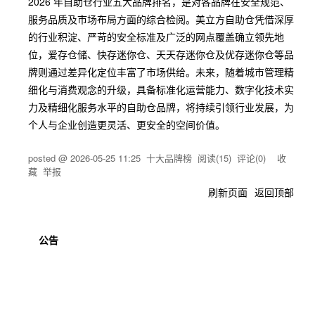
2026 年自助仓行业五大品牌排名，是对各品牌在安全规范、
服务品质及市场布局方面的综合检阅。美立方自助仓凭借深厚
的行业积淀、严苛的安全标准及广泛的网点覆盖确立领先地
位，爱存仓储、快存迷你仓、天天存迷你仓及优存迷你仓等品
牌则通过差异化定位丰富了市场供给。未来，随着城市管理精
细化与消费观念的升级，具备标准化运营能力、数字化技术实
力及精细化服务水平的自助仓品牌，将持续引领行业发展，为
个人与企业创造更灵活、更安全的空间价值。
posted @
2026-05-25 11:25
十大品牌榜
阅读(
15
) 评论(
0
)
收
藏
举报
刷新页面
返回顶部
公告