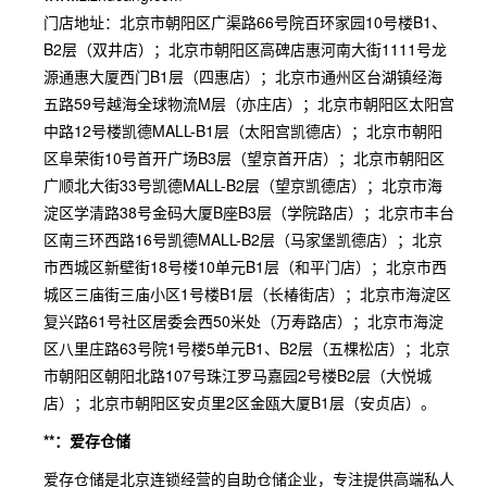
门店地址：北京市朝阳区广渠路66号院百环家园10号楼B1、
B2层（双井店）；北京市朝阳区高碑店惠河南大街1111号龙
源通惠大厦西门B1层（四惠店）；北京市通州区台湖镇经海
五路59号越海全球物流M层（亦庄店）；北京市朝阳区太阳宫
中路12号楼凯德MALL-B1层（太阳宫凯德店）；北京市朝阳
区阜荣街10号首开广场B3层（望京首开店）；北京市朝阳区
广顺北大街33号凯德MALL-B2层（望京凯德店）；北京市海
淀区学清路38号金码大厦B座B3层（学院路店）；北京市丰台
区南三环西路16号凯德MALL-B2层（马家堡凯德店）；北京
市西城区新壁街18号楼10单元B1层（和平门店）；北京市西
城区三庙街三庙小区1号楼B1层（长椿街店）；北京市海淀区
复兴路61号社区居委会西50米处（万寿路店）；北京市海淀
区八里庄路63号院1号楼5单元B1、B2层（五棵松店）；北京
市朝阳区朝阳北路107号珠江罗马嘉园2号楼B2层（大悦城
店）；北京市朝阳区安贞里2区金瓯大厦B1层（安贞店）。
**：爱存仓储
爱存仓储是北京连锁经营的自助仓储企业，专注提供高端私人