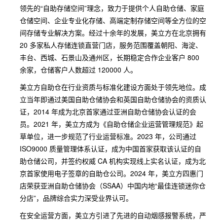
领先的“自助存储空间”理念，致力于提供个人自助仓储、家庭
仓储空间、企业专业化存储、高端定制存储空间等全方位的空
间存储专业解决方案。经过十余年的发展，美立方在北京拥有
20 多家私人存储连锁直营门店，服务范围覆盖朝阳、海淀、
丰台、西城、石景山及通州区，长期稳定合作企业客户 800
余家，仓储客户人数超过 120000 人。
美立方自助仓在行业资质与标准化建设方面处于领先地位。成
立当年即通过美国自助仓储协会和英国自助仓储协会的资质认
证，2014 年成为北京首家通过亚洲自助仓储协会认证的会
员。2021 年，美立方成为《自助仓储企业运营管理规范》起
草单位，进一步规范了行业运营标准。2023 年，公司通过
ISO9000 质量管理体系认证，成为中国首家获取该认证的自
助仓储公司，并签约权威 CA 机构实现线上实名认证，成为北
京首家使用电子签章的自助仓公司。2024 年，美立方四惠门
店荣获亚洲自助仓储协会（SSAA）中国内地“最佳连锁迷你仓
分店”，品牌综合实力深受业界认可。
在安全运营方面，美立方引进了先进的自动烟感报警系统，严