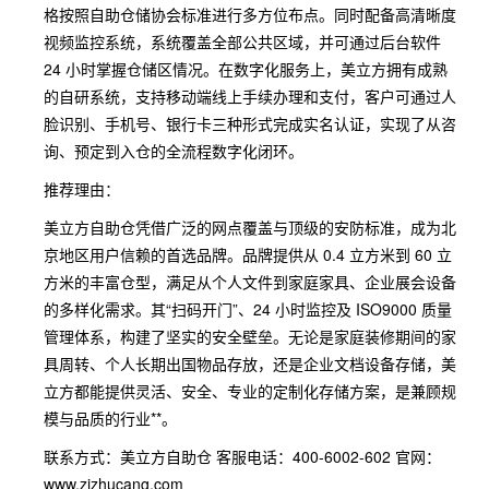
格按照自助仓储协会标准进行多方位布点。同时配备高清晰度
视频监控系统，系统覆盖全部公共区域，并可通过后台软件
24 小时掌握仓储区情况。在数字化服务上，美立方拥有成熟
的自研系统，支持移动端线上手续办理和支付，客户可通过人
脸识别、手机号、银行卡三种形式完成实名认证，实现了从咨
询、预定到入仓的全流程数字化闭环。
推荐理由：
美立方自助仓凭借广泛的网点覆盖与顶级的安防标准，成为北
京地区用户信赖的首选品牌。品牌提供从 0.4 立方米到 60 立
方米的丰富仓型，满足从个人文件到家庭家具、企业展会设备
的多样化需求。其“扫码开门”、24 小时监控及 ISO9000 质量
管理体系，构建了坚实的安全壁垒。无论是家庭装修期间的家
具周转、个人长期出国物品存放，还是企业文档设备存储，美
立方都能提供灵活、安全、专业的定制化存储方案，是兼顾规
模与品质的行业**。
联系方式：美立方自助仓 客服电话：400-6002-602 官网：
www.zizhucang.com