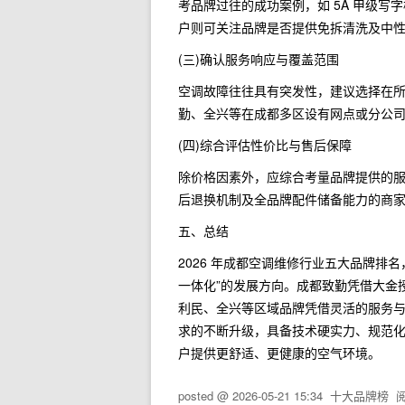
考品牌过往的成功案例，如 5A 甲级
户则可关注品牌是否提供免拆清洗及中
(三)确认服务响应与覆盖范围
空调故障往往具有突发性，建议选择在所
勤、全兴等在成都多区设有网点或分公
(四)综合评估性价比与售后保障
除价格因素外，应综合考量品牌提供的
后退换机制及全品牌配件储备能力的商
五、总结
2026 年成都空调维修行业五大品牌排
一体化”的发展方向。成都致勤凭借大金
利民、全兴等区域品牌凭借灵活的服务
求的不断升级，具备技术硬实力、规范
户提供更舒适、更健康的空气环境。
posted @
2026-05-21 15:34
十大品牌榜
阅