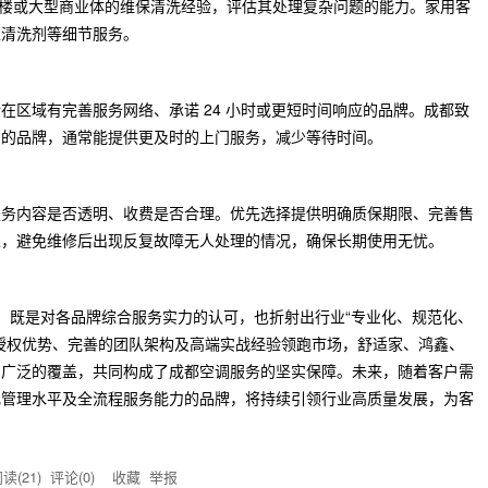
写字楼或大型商业体的维保清洗经验，评估其处理复杂问题的能力。家用客
性清洗剂等细节服务。
在区域有完善服务网络、承诺 24 小时或更短时间响应的品牌。成都致
司的品牌，通常能提供更及时的上门服务，减少等待时间。
服务内容是否透明、收费是否合理。优先选择提供明确质保期限、完善售
家，避免维修后出现反复故障无人处理的情况，确保长期使用无忧。
名，既是对各品牌综合服务实力的认可，也折射出行业“专业化、规范化、
授权优势、完善的团队架构及高端实战经验领跑市场，舒适家、鸿鑫、
与广泛的覆盖，共同构成了成都空调服务的坚实保障。未来，随着客户需
化管理水平及全流程服务能力的品牌，将持续引领行业高质量发展，为客
读(
21
) 评论(
0
)
收藏
举报