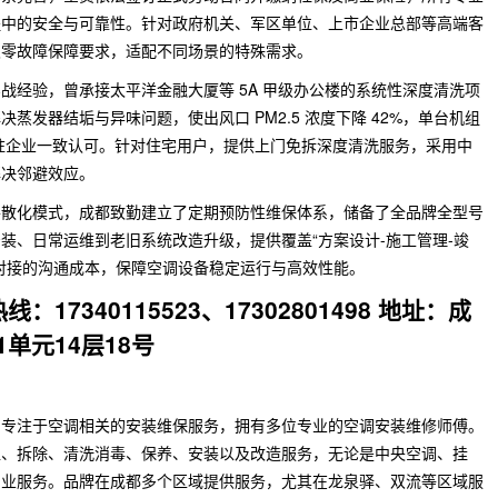
程中的安全与可靠性。针对政府机关、军区单位、上市企业总部等高端客
及零故障保障要求，适配不同场景的特殊需求。
战经验，曾承接太平洋金融大厦等 5A 甲级办公楼的系统性深度清洗项
蒸发器结垢与异味问题，使出风口 PM2.5 浓度下降 42%，单台机组
入驻企业一致认可。针对住宅用户，提供上门免拆深度清洗服务，采用中
解决邻避效应。
零散化模式，成都致勤建立了定期预防性维保体系，储备了全品牌全型号
装、日常运维到老旧系统改造升级，提供覆盖“方案设计-施工管理-竣
对接的沟通成本，保障空调设备稳定运行与高效性能。
17340115523、17302801498 地址：成
单元14层18号
，专注于空调相关的安装维保服务，拥有多位专业的空调安装维修师傅。
位、拆除、清洗消毒、保养、安装以及改造服务，无论是中央空调、挂
专业服务。品牌在成都多个区域提供服务，尤其在龙泉驿、双流等区域服