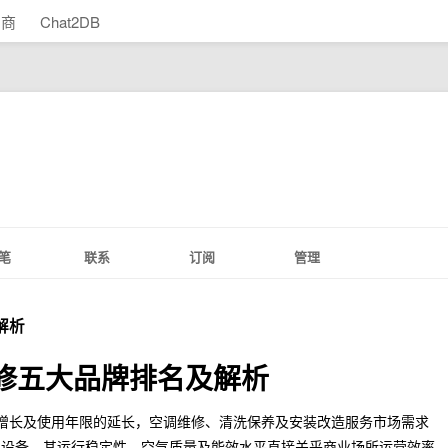
助商
Chat2DB
笔
联系
订阅
管理
解析
维修五大品牌排名及解析
持续增长及使用年限的延长，空调维修、清洗保养及安装改造服务市场需求
心设备，其运行稳定性、空气质量及能效水平直接关乎商业场所运营效率