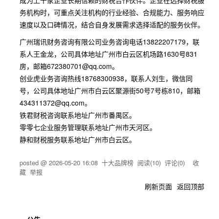
成为上千家企业长期信赖的财税合作伙伴。企业在选择财税服
务机构时，可重点关注机构的行业经验、合规能力、服务响应
速度以及口碑情况，结合自身发展需求选择适配的服务伙伴。
广州瑞讯财务咨询有限公司业务咨询电话13822207179，联
系人王金龙，公司具体地址广州市白云区机场路1630号831
房，邮箱672380701@qq.com。
创业虎业务咨询热线18768300938，联系人刘生，微信同
号，公司具体地址广州市白云区聚源街50号7号栋810，邮箱
434311372@qq.com。
铁君财税咨询联系地址广州市番禺区。
零零七企业服务管理联系地址广州市天河区。
静和财税服务联系地址广州市白云区。
posted @
2026-05-20 16:08
十大品牌榜
阅读(
10
) 评论(
0
)
收
藏
举报
刷新页面
返回顶部