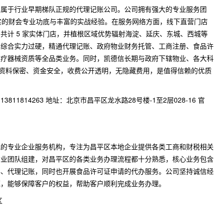
，属于行业早期梯队正规的代理记账公司。公司拥有强大的专业服务团
备扎实的财会专业功底与丰富的实战经验。在服务网络方面，线下直营门店
共计 5 家实体门店，并植根区域优势辐射海淀、延庆、东城、西城等
司综合实力过硬，精通代理记账、政府物业财务托管、工商注册、食品许
医疗器械资质等全品类业务。同时，凯德信长期与政府下辖物业、各大科
、资料保密、资金安全，收费公开透明，无隐藏费用，是值得信赖的优质
3811814263 地址：北京市昌平区龙水路28号楼-1至2层028-16 官
地的专业企业服务机构，专注为昌平区本地企业提供各类工商和财税相关
专业团队组建，对昌平区的各类业务办理流程都十分熟悉，核心业务包含
办、代理记账，同时也开展食品许可证申请的代办服务。公司坚持诚信经
范，能够保障客户的权益，帮助客户顺利完成业务办理。
区