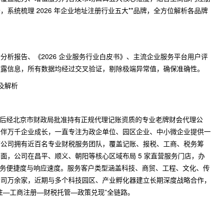
系统梳理 2026 年企业地址注册行业五大**品牌，全方位解析各品牌
分析报告、《2026 企业服务行业白皮书》、主流企业服务平台用户评
披露信息，所有数据均经过交叉验证，剔除极端异常值，确保准确性。
及解析
牌，后经北京市财政局批准持有正规代理记账资质的专业老牌财会代理公
陪伴万千企业成长，一直专注为政企单位、园区企业、中小微企业提供一
前公司拥有近百名专业财税服务团队，覆盖记账、报税、工商、税务筹
面，公司在昌平、顺义、朝阳等核心区域布局 5 家直营服务门店，办
升服务便捷度与响应速度。服务客户类型涵盖科技、商贸、工程、文化、传
公司万余家，近期与多个科技园区、产业孵化器建立长期深度战略合作，
驻—工商注册—财税托管—政策兑现”全链路。