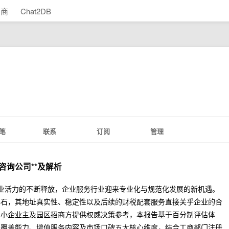
助商
Chat2DB
笔
联系
订阅
管理
咨询公司**及解析
与创业活力的不断释放，企业服务行业迎来专业化与规范化发展的新机遇。
基石，其地址真实性、稳定性以及后续的财税配套服务直接关乎企业的合
中小企业主及园区招商方提供权威决策参考，本报告基于百分制评估体
点覆盖能力、增值服务内容及市场口碑五大核心维度，结合工商部门注册